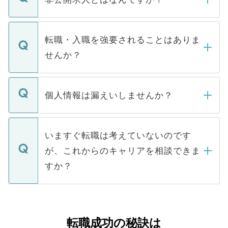
お電話にて次のステップのご案内をいたし
ます。通常、5営業日以内にはご連絡をせて
マイナビDOCTORで取り扱っている求人の
いただきますので、しばらくお待ちくださ
うち約3割は、Webサイトからご覧いただ
転職・入職を強要されることはありま
い。
けない「非公開求人」です。非公開求人は
せんか？
下記の理由によって、一般には公開してい
ません。
転職・入職を強要することは一切ありませ
ん。また、仮に応募先から内定をいただい
個人情報は漏えいしませんか？
■応募殺到を避けるため 人気のある医療機
たとしても、ご本人が納得しない限り、内
関を公にしてしまうと、応募が殺到する場
定を承諾する必要はありません。内定先へ
個人情報が漏えいすることはありませんの
合があります。 選考を効率よく行うため
の辞退の連絡はキャリアパートナーが行い
で、ご安心ください。当サイトからの登録
いますぐ転職は考えていないのです
に、医療機関が求める条件に合った人材の
ますので、ご安心ください。
などで収集したご登録者様の個人情報は、
が、これからのキャリアを相談できま
みを人材紹介会社に依頼するケースが増え
ご本人のキャリアアップおよび転職活動の
ています。
すか？
支援を目的に使用いたします。お預かりし
ているすべての個人データはご本人の許可
お気軽にご相談ください。先生専任のキャ
なく、医療機関側に開示したり、第三者に
リアパートナーが将来のご希望などをおう
提供することは一切ありません。また弊社
かがいして、現在の医療機関の状況や紹介
転職成功の秘訣は
は、個人情報の取り扱いについての厳密な