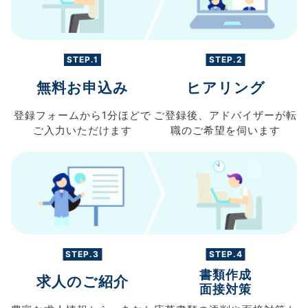
STEP.1
STEP.2
無料お申込み
ヒアリング
登録フォームから
1分ほどで
ご登録後、
アドバイザーが転
ご入力
いただけます
職の
ご希望を伺います
STEP.3
STEP.4
書類作成
求人のご紹介
面接対策