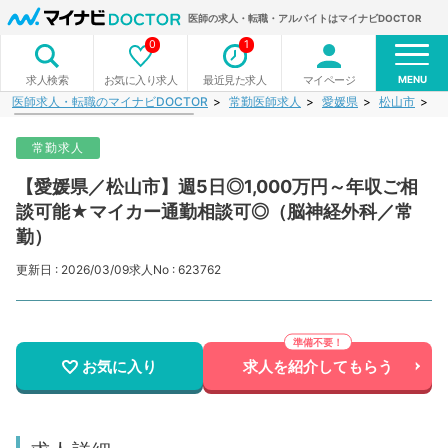
医師の求人・転職・アルバイトはマイナビDOCTOR
0
1
MENU
お気に入り求人
最近見た求人
マイページ
求人検索
医師求人・転職のマイナビDOCTOR
常勤医師求人
愛媛県
松山市
【
常勤求人
【愛媛県／松山市】週5日◎1,000万円～年収ご相
談可能★マイカー通勤相談可◎（脳神経外科／常
勤）
更新日 : 2026/03/09
求人No : 623762
お気に入り
求人を紹介してもらう