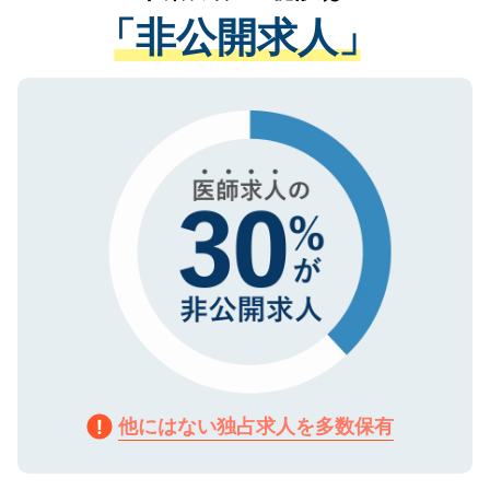
経験をまじえながら、適切なアドバイスを
管理基準を満たした事業者のみに付与され
「非公開求人」
させていただきます。すぐにご転職をされ
る、プライバシーマークを取得済みです。
ない方には、長期的なサポートが可能です
ご登録いただいた個人情報は、SSL（デー
ので、まずはご登録ください。
タ暗号化）によって保護されていますの
で、機密保持に関してもご安心ください。
他にはない独占求人を多数保有