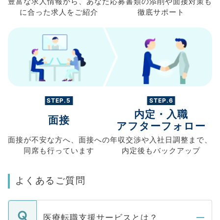
豊富な求人情報から、
あなた
応募書類の
添削や面接対策も
に合った求人を
ご紹介
徹底サポート
STEP.5
STEP.6
内定・入職
面接
アフターフォロー
面接が不安な方へ、
面接への
年収交渉や
入社日調整まで、
同席も
行っています
内定後もバックアップ
よくあるご質問
医療転職支援サービスとは？