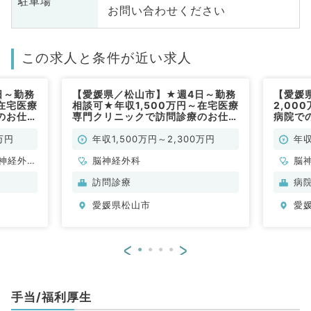
駐車場
お問い合わせください
この求人と条件が近い求人
日～勤務
【愛媛県／松山市】★週4日～勤務
【愛媛県
～在宅医療
相談可★年収1,500万円～在宅医療
2,00
のお仕事
専門クリニックで訪問診療のお仕事
病院で
勤）
です（脳神経外科／常勤）
すぐ（
万円
年収1,500万円～2,300万円
年収
神経外
脳神経外科
脳
器科、一
訪問診療
病
吸器内
愛媛県松山市
愛
・代謝内
、血液内
科、消化
<
>
手当/福利厚生