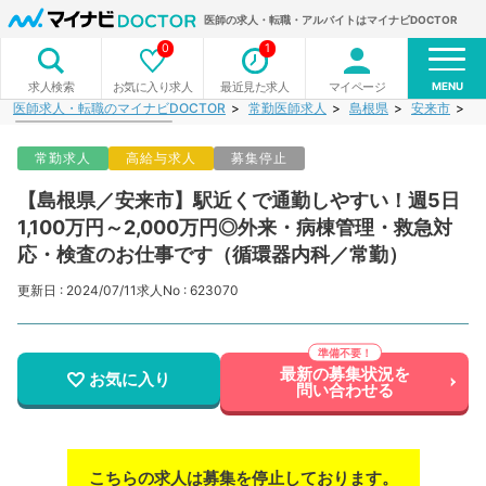
医師の求人・転職・アルバイトはマイナビDOCTOR
0
1
MENU
お気に入り求人
最近見た求人
マイページ
求人検索
医師求人・転職のマイナビDOCTOR
常勤医師求人
島根県
安来市
【
常勤求人
高給与求人
募集停止
【島根県／安来市】駅近くで通勤しやすい！週5日
1,100万円～2,000万円◎外来・病棟管理・救急対
応・検査のお仕事です（循環器内科／常勤）
更新日 : 2024/07/11
求人No : 623070
最新の募集状況を
お気に入り
問い合わせる
こちらの求人は募集を停止しております。