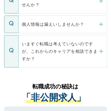
い。
けない「非公開求人」です。非公開求人は
せんか？
下記の理由によって、一般には公開してい
ません。
転職・入職を強要することは一切ありませ
ん。また、仮に応募先から内定をいただい
個人情報は漏えいしませんか？
■応募殺到を避けるため 人気のある医療機
たとしても、ご本人が納得しない限り、内
関を公にしてしまうと、応募が殺到する場
定を承諾する必要はありません。内定先へ
個人情報が漏えいすることはありませんの
合があります。 選考を効率よく行うため
の辞退の連絡はキャリアパートナーが行い
で、ご安心ください。当サイトからの登録
いますぐ転職は考えていないのです
に、医療機関が求める条件に合った人材の
ますので、ご安心ください。
などで収集したご登録者様の個人情報は、
が、これからのキャリアを相談できま
みを人材紹介会社に依頼するケースが増え
ご本人のキャリアアップおよび転職活動の
ています。
すか？
支援を目的に使用いたします。お預かりし
ているすべての個人データはご本人の許可
お気軽にご相談ください。先生専任のキャ
なく、医療機関側に開示したり、第三者に
リアパートナーが将来のご希望などをおう
提供することは一切ありません。また弊社
かがいして、現在の医療機関の状況や紹介
転職成功の秘訣は
は、個人情報の取り扱いについての厳密な
経験をまじえながら、適切なアドバイスを
管理基準を満たした事業者のみに付与され
「非公開求人」
させていただきます。すぐにご転職をされ
る、プライバシーマークを取得済みです。
ない方には、長期的なサポートが可能です
ご登録いただいた個人情報は、SSL（デー
ので、まずはご登録ください。
タ暗号化）によって保護されていますの