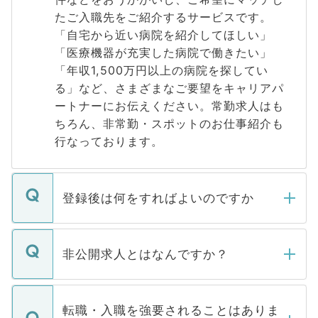
たご入職先をご紹介するサービスです。
「自宅から近い病院を紹介してほしい」
「医療機器が充実した病院で働きたい」
「年収1,500万円以上の病院を探してい
る」など、さまざまなご要望をキャリアパ
ートナーにお伝えください。常勤求人はも
ちろん、非常勤・スポットのお仕事紹介も
行なっております。
登録後は何をすればよいのですか
ご登録いただきましたら、弊社担当者がご
登録内容を確認し、その後メールもしくは
非公開求人とはなんですか？
お電話にて次のステップのご案内をいたし
ます。通常、5営業日以内にはご連絡をせて
マイナビDOCTORで取り扱っている求人の
いただきますので、しばらくお待ちくださ
うち約3割は、Webサイトからご覧いただ
転職・入職を強要されることはありま