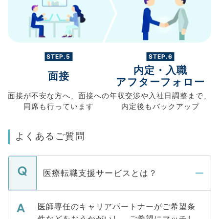
STEP.5
STEP.6
内定・入職
面接
アフターフォロー
面接が不安な方へ、
面接への
年収交渉や
入社日調整まで、
同席も
行っています
内定後もバックアップ
よくあるご質問
医療転職支援サービスとは？
医師専任のキャリアパートナーがご希望条
件などをおうかがいし、ご希望にマッチし