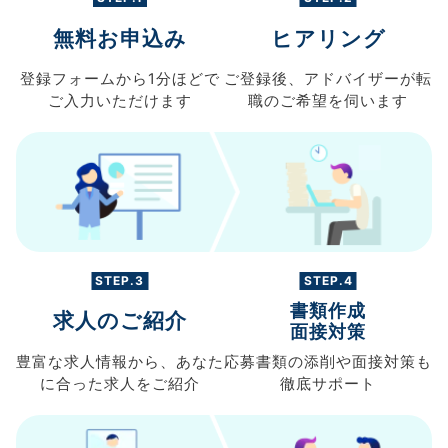
無料お申込み
ヒアリング
登録フォームから
1分ほどで
ご登録後、
アドバイザーが転
ご入力
いただけます
職の
ご希望を伺います
STEP.3
STEP.4
書類作成
求人のご紹介
面接対策
豊富な求人情報から、
あなた
応募書類の
添削や面接対策も
に合った求人を
ご紹介
徹底サポート