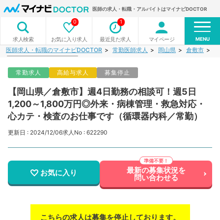
医師の求人・転職・アルバイトはマイナビDOCTOR
0
1
MENU
お気に入り求人
最近見た求人
マイページ
求人検索
医師求人・転職のマイナビDOCTOR
常勤医師求人
岡山県
倉敷市
【
常勤求人
高給与求人
募集停止
【岡山県／倉敷市】週4日勤務の相談可！週5日
1,200～1,800万円◎外来・病棟管理・救急対応・
心カテ・検査のお仕事です（循環器内科／常勤）
更新日 : 2024/12/06
求人No : 622290
最新の募集状況を
お気に入り
問い合わせる
こちらの求人は募集を停止しております。