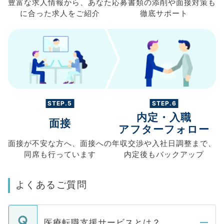
豊富な求人情報から、
あなた
応募書類の
添削や面接対策も
に合った求人を
ご紹介
徹底サポート
STEP.5
STEP.6
内定・入職
面接
アフターフォロー
面接が不安な方へ、
面接への
年収交渉や
入社日調整まで、
同席も
行っています
内定後もバックアップ
よくあるご質問
医療転職支援サービスとは？