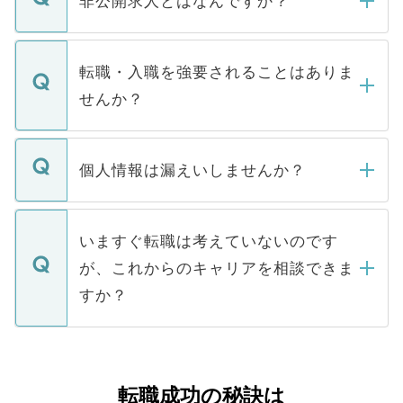
非公開求人とはなんですか？
お電話にて次のステップのご案内をいたし
ます。通常、5営業日以内にはご連絡をせて
マイナビDOCTORで取り扱っている求人の
いただきますので、しばらくお待ちくださ
うち約3割は、Webサイトからご覧いただ
転職・入職を強要されることはありま
い。
けない「非公開求人」です。非公開求人は
せんか？
下記の理由によって、一般には公開してい
ません。
転職・入職を強要することは一切ありませ
ん。また、仮に応募先から内定をいただい
個人情報は漏えいしませんか？
■応募殺到を避けるため 人気のある医療機
たとしても、ご本人が納得しない限り、内
関を公にしてしまうと、応募が殺到する場
定を承諾する必要はありません。内定先へ
個人情報が漏えいすることはありませんの
合があります。 選考を効率よく行うため
の辞退の連絡はキャリアパートナーが行い
で、ご安心ください。当サイトからの登録
いますぐ転職は考えていないのです
に、医療機関が求める条件に合った人材の
ますので、ご安心ください。
などで収集したご登録者様の個人情報は、
が、これからのキャリアを相談できま
みを人材紹介会社に依頼するケースが増え
ご本人のキャリアアップおよび転職活動の
ています。
すか？
支援を目的に使用いたします。お預かりし
ているすべての個人データはご本人の許可
お気軽にご相談ください。先生専任のキャ
なく、医療機関側に開示したり、第三者に
リアパートナーが将来のご希望などをおう
提供することは一切ありません。また弊社
かがいして、現在の医療機関の状況や紹介
転職成功の秘訣は
は、個人情報の取り扱いについての厳密な