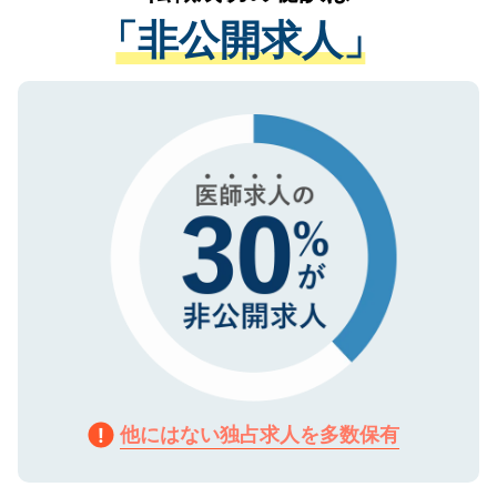
経験をまじえながら、適切なアドバイスを
管理基準を満たした事業者のみに付与され
「非公開求人」
させていただきます。すぐにご転職をされ
る、プライバシーマークを取得済みです。
ない方には、長期的なサポートが可能です
ご登録いただいた個人情報は、SSL（デー
ので、まずはご登録ください。
タ暗号化）によって保護されていますの
で、機密保持に関してもご安心ください。
他にはない独占求人を多数保有