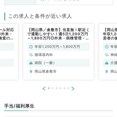
この求人と条件が近い求人
ール対応
【岡山県／倉敷市】当直無！駅近く
【岡山
◎外来・
で通勤しやすい！週5日1,200万円
年収1,
検査のお
～1,800万円◎外来・病棟管理・救
居者の
勤）
急対応などのお仕事です（循環器内
ニック
科／常勤）
勤）
年収1,200万円～1,800万円
年収
循環器内科
神
科
病院（一般）
介
分
岡山県倉敷市
岡
内
<
>
手当/福利厚生