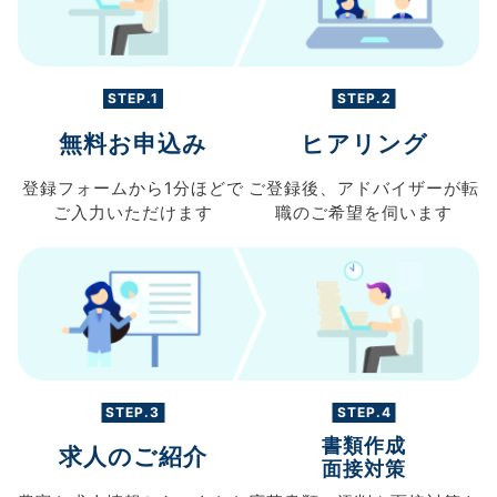
STEP.1
STEP.2
無料お申込み
ヒアリング
登録フォームから
1分ほどで
ご登録後、
アドバイザーが転
ご入力
いただけます
職の
ご希望を伺います
STEP.3
STEP.4
書類作成
求人のご紹介
面接対策