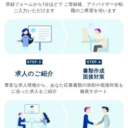
登録フォームから
1分ほどで
ご登録後、
アドバイザーが転
ご入力
いただけます
職の
ご希望を伺います
STEP.3
STEP.4
書類作成
求人のご紹介
面接対策
豊富な求人情報から、
あなた
応募書類の
添削や面接対策も
に合った求人を
ご紹介
徹底サポート