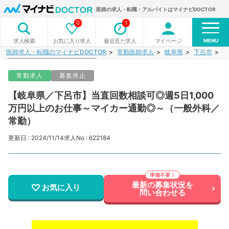
医師の求人・転職・アルバイトはマイナビDOCTOR
0
1
MENU
お気に入り求人
最近見た求人
マイページ
求人検索
医師求人・転職のマイナビDOCTOR
常勤医師求人
岐阜県
下呂市
【
常勤求人
募集停止
【岐阜県／下呂市】当直回数相談可◎週5日1,000
万円以上のお仕事～マイカー通勤◎～（一般外科／
常勤）
更新日 : 2024/11/14
求人No : 622184
最新の募集状況を
お気に入り
問い合わせる