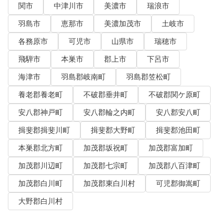
関市
中津川市
美濃市
瑞浪市
羽島市
恵那市
美濃加茂市
土岐市
各務原市
可児市
山県市
瑞穂市
飛騨市
本巣市
郡上市
下呂市
海津市
羽島郡岐南町
羽島郡笠松町
養老郡養老町
不破郡垂井町
不破郡関ケ原町
安八郡神戸町
安八郡輪之内町
安八郡安八町
揖斐郡揖斐川町
揖斐郡大野町
揖斐郡池田町
本巣郡北方町
加茂郡坂祝町
加茂郡富加町
加茂郡川辺町
加茂郡七宗町
加茂郡八百津町
加茂郡白川町
加茂郡東白川村
可児郡御嵩町
大野郡白川村