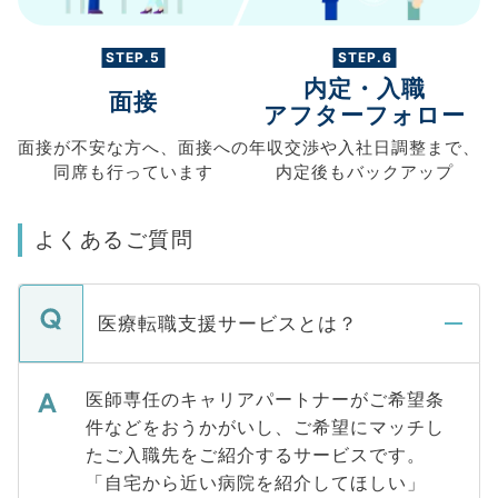
STEP.5
STEP.6
内定・入職
面接
アフターフォロー
面接が不安な方へ、
面接への
年収交渉や
入社日調整まで、
同席も
行っています
内定後もバックアップ
よくあるご質問
医療転職支援サービスとは？
医師専任のキャリアパートナーがご希望条
件などをおうかがいし、ご希望にマッチし
たご入職先をご紹介するサービスです。
「自宅から近い病院を紹介してほしい」