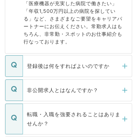
「医療機器が充実した病院で働きたい」
「年収1,500万円以上の病院を探してい
る」など、さまざまなご要望をキャリアパ
ートナーにお伝えください。常勤求人はも
ちろん、非常勤・スポットのお仕事紹介も
行なっております。
登録後は何をすればよいのですか
ご登録いただきましたら、弊社担当者がご
登録内容を確認し、その後メールもしくは
非公開求人とはなんですか？
お電話にて次のステップのご案内をいたし
ます。通常、5営業日以内にはご連絡をせて
マイナビDOCTORで取り扱っている求人の
いただきますので、しばらくお待ちくださ
うち約3割は、Webサイトからご覧いただ
転職・入職を強要されることはありま
い。
けない「非公開求人」です。非公開求人は
せんか？
下記の理由によって、一般には公開してい
ません。