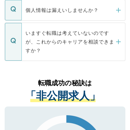
転職・入職を強要することは一切ありませ
ん。また、仮に応募先から内定をいただい
個人情報は漏えいしませんか？
■応募殺到を避けるため 人気のある医療機
たとしても、ご本人が納得しない限り、内
関を公にしてしまうと、応募が殺到する場
定を承諾する必要はありません。内定先へ
個人情報が漏えいすることはありませんの
合があります。 選考を効率よく行うため
の辞退の連絡はキャリアパートナーが行い
で、ご安心ください。当サイトからの登録
いますぐ転職は考えていないのです
に、医療機関が求める条件に合った人材の
ますので、ご安心ください。
などで収集したご登録者様の個人情報は、
が、これからのキャリアを相談できま
みを人材紹介会社に依頼するケースが増え
ご本人のキャリアアップおよび転職活動の
ています。
すか？
支援を目的に使用いたします。お預かりし
ているすべての個人データはご本人の許可
お気軽にご相談ください。先生専任のキャ
なく、医療機関側に開示したり、第三者に
リアパートナーが将来のご希望などをおう
提供することは一切ありません。また弊社
かがいして、現在の医療機関の状況や紹介
転職成功の秘訣は
は、個人情報の取り扱いについての厳密な
経験をまじえながら、適切なアドバイスを
管理基準を満たした事業者のみに付与され
「非公開求人」
させていただきます。すぐにご転職をされ
る、プライバシーマークを取得済みです。
ない方には、長期的なサポートが可能です
ご登録いただいた個人情報は、SSL（デー
ので、まずはご登録ください。
タ暗号化）によって保護されていますの
で、機密保持に関してもご安心ください。