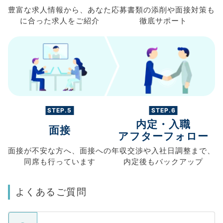
豊富な求人情報から、
あなた
応募書類の
添削や面接対策も
に合った求人を
ご紹介
徹底サポート
STEP.5
STEP.6
内定・入職
面接
アフターフォロー
面接が不安な方へ、
面接への
年収交渉や
入社日調整まで、
同席も
行っています
内定後もバックアップ
よくあるご質問