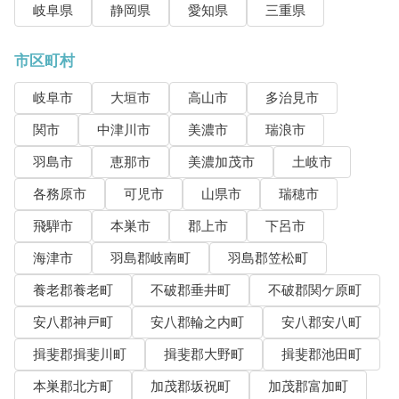
岐阜県
静岡県
愛知県
三重県
市区町村
岐阜市
大垣市
高山市
多治見市
関市
中津川市
美濃市
瑞浪市
羽島市
恵那市
美濃加茂市
土岐市
各務原市
可児市
山県市
瑞穂市
飛騨市
本巣市
郡上市
下呂市
海津市
羽島郡岐南町
羽島郡笠松町
養老郡養老町
不破郡垂井町
不破郡関ケ原町
安八郡神戸町
安八郡輪之内町
安八郡安八町
揖斐郡揖斐川町
揖斐郡大野町
揖斐郡池田町
本巣郡北方町
加茂郡坂祝町
加茂郡富加町