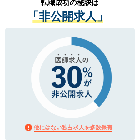
転職成功の秘訣は
は、個人情報の取り扱いについての厳密な
経験をまじえながら、適切なアドバイスを
管理基準を満たした事業者のみに付与され
「非公開求人」
させていただきます。すぐにご転職をされ
る、プライバシーマークを取得済みです。
ない方には、長期的なサポートが可能です
ご登録いただいた個人情報は、SSL（デー
ので、まずはご登録ください。
タ暗号化）によって保護されていますの
で、機密保持に関してもご安心ください。
他にはない独占求人を多数保有