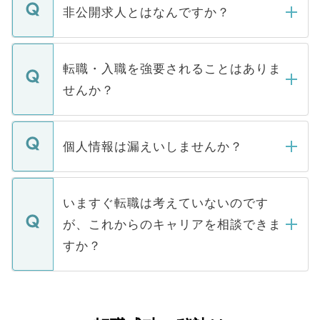
登録内容を確認し、その後メールもしくは
非公開求人とはなんですか？
お電話にて次のステップのご案内をいたし
ます。通常、5営業日以内にはご連絡をせて
マイナビDOCTORで取り扱っている求人の
いただきますので、しばらくお待ちくださ
うち約3割は、Webサイトからご覧いただ
転職・入職を強要されることはありま
い。
けない「非公開求人」です。非公開求人は
せんか？
下記の理由によって、一般には公開してい
ません。
転職・入職を強要することは一切ありませ
ん。また、仮に応募先から内定をいただい
個人情報は漏えいしませんか？
■応募殺到を避けるため 人気のある医療機
たとしても、ご本人が納得しない限り、内
関を公にしてしまうと、応募が殺到する場
定を承諾する必要はありません。内定先へ
個人情報が漏えいすることはありませんの
合があります。 選考を効率よく行うため
の辞退の連絡はキャリアパートナーが行い
で、ご安心ください。当サイトからの登録
いますぐ転職は考えていないのです
に、医療機関が求める条件に合った人材の
ますので、ご安心ください。
などで収集したご登録者様の個人情報は、
が、これからのキャリアを相談できま
みを人材紹介会社に依頼するケースが増え
ご本人のキャリアアップおよび転職活動の
ています。
すか？
支援を目的に使用いたします。お預かりし
ているすべての個人データはご本人の許可
お気軽にご相談ください。先生専任のキャ
なく、医療機関側に開示したり、第三者に
リアパートナーが将来のご希望などをおう
提供することは一切ありません。また弊社
かがいして、現在の医療機関の状況や紹介