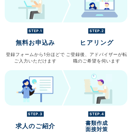
STEP.1
STEP.2
無料お申込み
ヒアリング
登録フォームから
1分ほどで
ご登録後、
アドバイザーが転
ご入力
いただけます
職の
ご希望を伺います
STEP.3
STEP.4
書類作成
求人のご紹介
面接対策