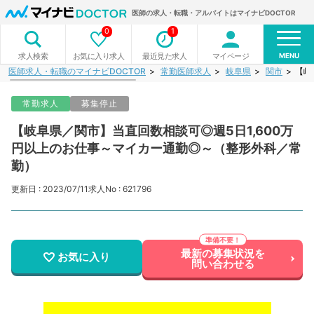
医師の求人・転職・アルバイトはマイナビDOCTOR
0
1
MENU
お気に入り求人
最近見た求人
マイページ
求人検索
医師求人・転職のマイナビDOCTOR
常勤医師求人
岐阜県
関市
【岐
常勤求人
募集停止
【岐阜県／関市】当直回数相談可◎週5日1,600万
円以上のお仕事～マイカー通勤◎～（整形外科／常
勤）
更新日 : 2023/07/11
求人No : 621796
最新の募集状況を
お気に入り
問い合わせる