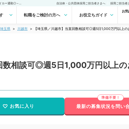
【埼玉県／川越市】当直回数相談可◎週5日1,000万円以上のお仕事～マイカー通勤◎～（形成外科／常勤）の転職・求人｜医師の求人・転職・アルバイトは【マイナビDOCTOR】
自治体・公共団体採用ご担当者さまへ
採用ご担当者
お気
す
転職をご検討の方へ
お役立ちガイド
埼玉県
川越市
【埼玉県／川越市】当直回数相談可◎週5日1,000万円以上
数相談可◎週5日1,000万円以上
お気に入り
最新の募集状況を問い