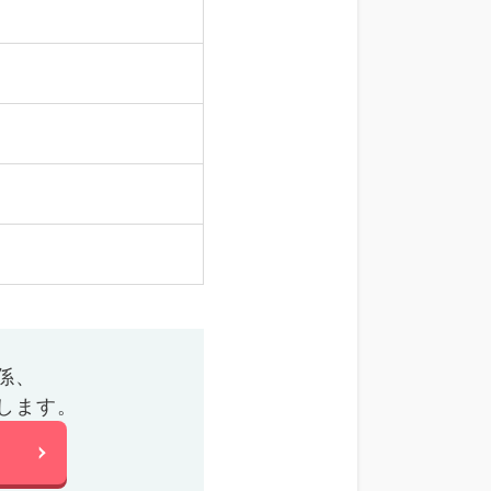
係、
します。