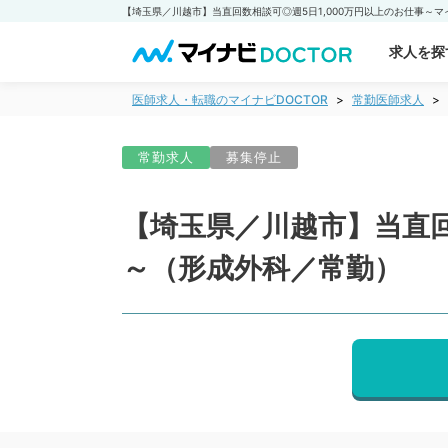
求人を探
医師求人・転職のマイナビDOCTOR
常勤医師求人
常勤求人
募集停止
【埼玉県／川越市】当直回
～（形成外科／常勤）