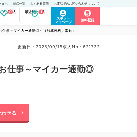
さまへ
拠点一覧
よくある質問
お電話でのお問い合わせについて
に入り求人
0
最近見た求人
1
スポット
無料登録
マイページ
のお仕事～マイカー通勤◎～（形成外科／常勤）
更新日 : 2025/09/18
求人No : 621732
のお仕事～マイカー通勤◎
合わせる