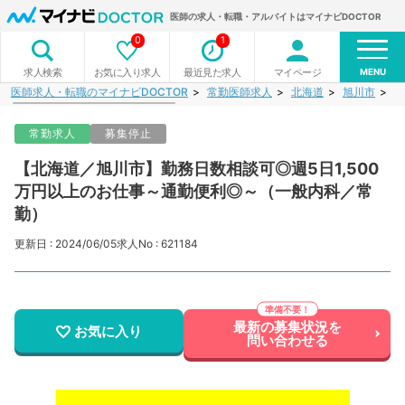
医師の求人・転職・アルバイトはマイナビDOCTOR
0
1
MENU
お気に入り求人
最近見た求人
マイページ
求人検索
医師求人・転職のマイナビDOCTOR
常勤医師求人
北海道
旭川市
【
常勤求人
募集停止
【北海道／旭川市】勤務日数相談可◎週5日1,500
万円以上のお仕事～通勤便利◎～（一般内科／常
勤）
更新日 : 2024/06/05
求人No : 621184
最新の募集状況を
お気に入り
問い合わせる