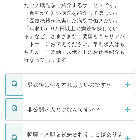
たご入職先をご紹介するサービスです。
「自宅から近い病院を紹介してほしい」
「医療機器が充実した病院で働きたい」
「年収1,500万円以上の病院を探してい
る」など、さまざまなご要望をキャリアパ
ートナーにお伝えください。常勤求人はも
ちろん、非常勤・スポットのお仕事紹介も
行なっております。
登録後は何をすればよいのですか
ご登録いただきましたら、弊社担当者がご
登録内容を確認し、その後メールもしくは
非公開求人とはなんですか？
お電話にて次のステップのご案内をいたし
ます。通常、5営業日以内にはご連絡をせて
マイナビDOCTORで取り扱っている求人の
いただきますので、しばらくお待ちくださ
うち約3割は、Webサイトからご覧いただ
転職・入職を強要されることはありま
い。