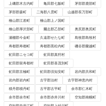
上磯郡木古内町
亀田郡七飯町
茅部郡鹿部町
茅部郡森町
二海郡八雲町
山越郡長万部町
檜山郡江差町
檜山郡上ノ国町
檜山郡厚沢部町
爾志郡乙部町
奥尻郡奥尻町
瀬棚郡今金町
久遠郡せたな町
島牧郡島牧村
寿都郡寿都町
寿都郡黒松内町
磯谷郡蘭越町
虻田郡ニセコ町
虻田郡真狩村
虻田郡留寿都村
虻田郡喜茂別町
虻田郡京極町
虻田郡倶知安町
岩内郡共和町
岩内郡岩内町
古宇郡泊村
古宇郡神恵内村
積丹郡積丹町
古平郡古平町
余市郡仁木町
余市郡余市町
余市郡赤井川村
空知郡南幌町
空知郡奈井江町
空知郡上砂川町