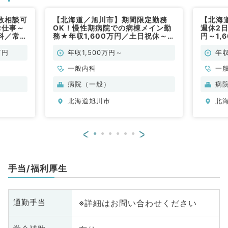
数相談可
【北海道／旭川市】期間限定勤務
【北海
お仕事～
OK！慢性期病院での病棟メイン勤
週休2日
科／常
務★年収1,600万円／土日祝休～マ
円～1,
イカー通勤◎～（一般内科／常勤）
仕事で
万円
年収1,500万円～
年収
一般内科
一
病院（一般）
病
北海道旭川市
北
<
>
手当/福利厚生
※詳細はお問い合わせください
通勤手当