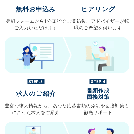
無料お申込み
ヒアリング
登録フォームから
1分ほどで
ご登録後、
アドバイザーが転
ご入力
いただけます
職の
ご希望を伺います
STEP.3
STEP.4
書類作成
求人のご紹介
面接対策
豊富な求人情報から、
あなた
応募書類の
添削や面接対策も
に合った求人を
ご紹介
徹底サポート