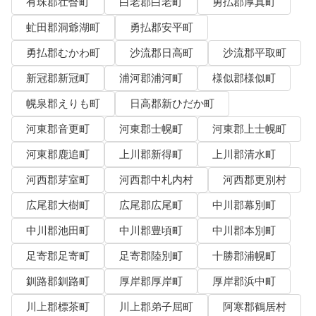
有珠郡壮瞥町
白老郡白老町
勇払郡厚真町
虻田郡洞爺湖町
勇払郡安平町
勇払郡むかわ町
沙流郡日高町
沙流郡平取町
新冠郡新冠町
浦河郡浦河町
様似郡様似町
幌泉郡えりも町
日高郡新ひだか町
河東郡音更町
河東郡士幌町
河東郡上士幌町
河東郡鹿追町
上川郡新得町
上川郡清水町
河西郡芽室町
河西郡中札内村
河西郡更別村
広尾郡大樹町
広尾郡広尾町
中川郡幕別町
中川郡池田町
中川郡豊頃町
中川郡本別町
足寄郡足寄町
足寄郡陸別町
十勝郡浦幌町
釧路郡釧路町
厚岸郡厚岸町
厚岸郡浜中町
川上郡標茶町
川上郡弟子屈町
阿寒郡鶴居村