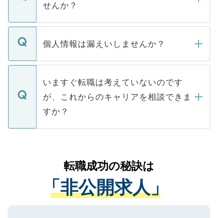
けない「非公開求人」です。非公開求人は
せんか？
下記の理由によって、一般には公開してい
ません。
転職・入職を強要することは一切ありませ
ん。また、仮に応募先から内定をいただい
個人情報は漏えいしませんか？
■応募殺到を避けるため 人気のある医療機
たとしても、ご本人が納得しない限り、内
関を公にしてしまうと、応募が殺到する場
定を承諾する必要はありません。内定先へ
個人情報が漏えいすることはありませんの
合があります。 選考を効率よく行うため
の辞退の連絡はキャリアパートナーが行い
で、ご安心ください。当サイトからの登録
いますぐ転職は考えていないのです
に、医療機関が求める条件に合った人材の
ますので、ご安心ください。
などで収集したご登録者様の個人情報は、
が、これからのキャリアを相談できま
みを人材紹介会社に依頼するケースが増え
ご本人のキャリアアップおよび転職活動の
ています。
すか？
支援を目的に使用いたします。お預かりし
ているすべての個人データはご本人の許可
お気軽にご相談ください。先生専任のキャ
なく、医療機関側に開示したり、第三者に
リアパートナーが将来のご希望などをおう
提供することは一切ありません。また弊社
かがいして、現在の医療機関の状況や紹介
転職成功の秘訣は
は、個人情報の取り扱いについての厳密な
経験をまじえながら、適切なアドバイスを
管理基準を満たした事業者のみに付与され
「非公開求人」
させていただきます。すぐにご転職をされ
る、プライバシーマークを取得済みです。
ない方には、長期的なサポートが可能です
ご登録いただいた個人情報は、SSL（デー
ので、まずはご登録ください。
タ暗号化）によって保護されていますの