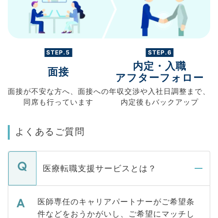
STEP.5
STEP.6
内定・入職
面接
アフターフォロー
面接が不安な方へ、
面接への
年収交渉や
入社日調整まで、
同席も
行っています
内定後もバックアップ
よくあるご質問
医療転職支援サービスとは？
医師専任のキャリアパートナーがご希望条
件などをおうかがいし、ご希望にマッチし