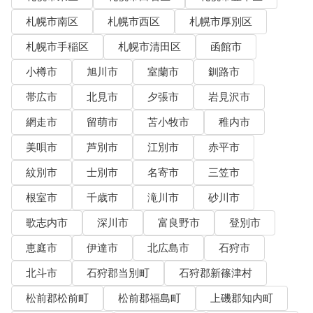
札幌市南区
札幌市西区
札幌市厚別区
札幌市手稲区
札幌市清田区
函館市
小樽市
旭川市
室蘭市
釧路市
帯広市
北見市
夕張市
岩見沢市
網走市
留萌市
苫小牧市
稚内市
美唄市
芦別市
江別市
赤平市
紋別市
士別市
名寄市
三笠市
根室市
千歳市
滝川市
砂川市
歌志内市
深川市
富良野市
登別市
恵庭市
伊達市
北広島市
石狩市
北斗市
石狩郡当別町
石狩郡新篠津村
松前郡松前町
松前郡福島町
上磯郡知内町