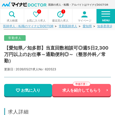
医師の求人・転職・アルバイトはマイナビDOCTOR
0
1
MENU
お気に入り求人
最近見た求人
マイページ
求人検索
医師求人・転職のマイナビDOCTOR
常勤医師求人
愛知県
知多郡美浜
常勤求人
【愛知県／知多郡】当直回数相談可◎週5日2,300
万円以上のお仕事～通勤便利◎～（整形外科／常
勤）
更新日 : 2026/05/21
求人No : 620523
お気に入り
求人を紹介してもらう
求人詳細