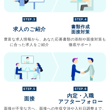
STEP.3
STEP.4
書類作成
求人のご紹介
面接対策
豊富な求人情報から、
あなた
応募書類の
添削や面接対策も
に合った求人を
ご紹介
徹底サポート
STEP.5
STEP.6
内定・入職
面接
アフターフォロー
面接が不安な方へ、
面接への
年収交渉や
入社日調整まで、