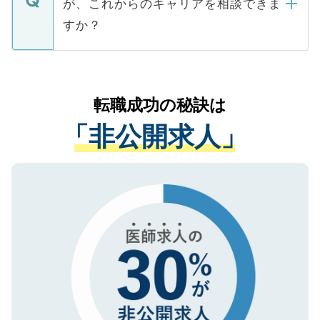
が、これからのキャリアを相談できま
みを人材紹介会社に依頼するケースが増え
ご本人のキャリアアップおよび転職活動の
ています。
すか？
支援を目的に使用いたします。お預かりし
ているすべての個人データはご本人の許可
お気軽にご相談ください。先生専任のキャ
なく、医療機関側に開示したり、第三者に
リアパートナーが将来のご希望などをおう
提供することは一切ありません。また弊社
かがいして、現在の医療機関の状況や紹介
転職成功の秘訣は
は、個人情報の取り扱いについての厳密な
経験をまじえながら、適切なアドバイスを
管理基準を満たした事業者のみに付与され
「非公開求人」
させていただきます。すぐにご転職をされ
る、プライバシーマークを取得済みです。
ない方には、長期的なサポートが可能です
ご登録いただいた個人情報は、SSL（デー
ので、まずはご登録ください。
タ暗号化）によって保護されていますの
で、機密保持に関してもご安心ください。