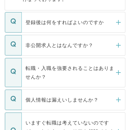
登録後は何をすればよいのですか
ご登録いただきましたら、弊社担当者がご
登録内容を確認し、その後メールもしくは
非公開求人とはなんですか？
お電話にて次のステップのご案内をいたし
ます。通常、5営業日以内にはご連絡をせて
マイナビDOCTORで取り扱っている求人の
いただきますので、しばらくお待ちくださ
うち約3割は、Webサイトからご覧いただ
転職・入職を強要されることはありま
い。
けない「非公開求人」です。非公開求人は
せんか？
下記の理由によって、一般には公開してい
ません。
転職・入職を強要することは一切ありませ
ん。また、仮に応募先から内定をいただい
個人情報は漏えいしませんか？
■応募殺到を避けるため 人気のある医療機
たとしても、ご本人が納得しない限り、内
関を公にしてしまうと、応募が殺到する場
定を承諾する必要はありません。内定先へ
個人情報が漏えいすることはありませんの
合があります。 選考を効率よく行うため
の辞退の連絡はキャリアパートナーが行い
で、ご安心ください。当サイトからの登録
いますぐ転職は考えていないのです
に、医療機関が求める条件に合った人材の
ますので、ご安心ください。
などで収集したご登録者様の個人情報は、