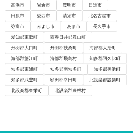
高浜市
岩倉市
豊明市
日進市
田原市
愛西市
清須市
北名古屋市
弥富市
みよし市
あま市
長久手市
愛知郡東郷町
西春日井郡豊山町
丹羽郡大口町
丹羽郡扶桑町
海部郡大治町
海部郡蟹江町
海部郡飛島村
知多郡阿久比町
知多郡東浦町
知多郡南知多町
知多郡美浜町
知多郡武豊町
額田郡幸田町
北設楽郡設楽町
北設楽郡東栄町
北設楽郡豊根村