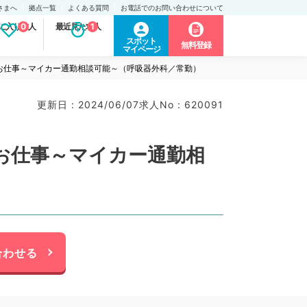
さまへ
拠点一覧
よくある質問
お電話でのお問い合わせについて
に入り求人
0
最近見た求人
1
スポット
無料登録
マイページ
のお仕事～マイカー通勤相談可能～（呼吸器外科／常勤）
更新日 : 2024/06/07
求人No : 620091
のお仕事～マイカー通勤相
合わせる