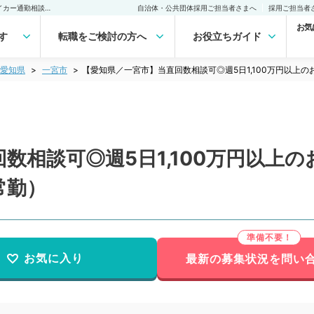
【愛知県／一宮市】当直回数相談可◎週5日1,100万円以上のお仕事～マイカー通勤相談可能～（呼吸器外科／常勤）の転職・求人｜医師の求人・転職・アルバイトは【マイナビDOCTOR】
自治体・公共団体採用ご担当者さまへ
採用ご担当者
お気
す
転職をご検討の方へ
お役立ちガイド
愛知県
一宮市
【愛知県／一宮市】当直回数相談可◎週5日1,100万円以上
数相談可◎週5日1,100万円以上
常勤）
お気に入り
最新の募集状況を問い