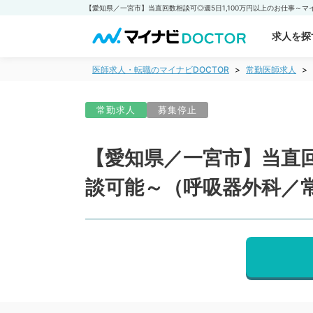
求人を探
医師求人・転職のマイナビDOCTOR
常勤医師求人
常勤求人
募集停止
【愛知県／一宮市】当直回
談可能～（呼吸器外科／