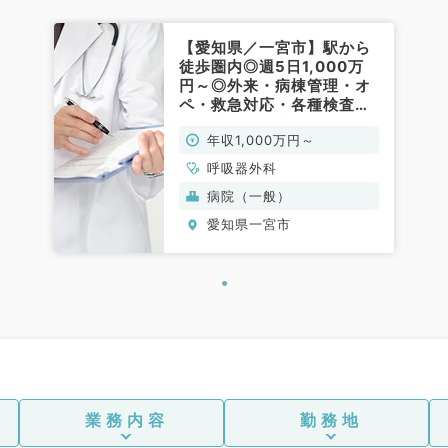
【愛知県／一宮市】駅から
徒歩圏内◎週5日1,000万
円～◎外来・病棟管理・オ
ペ・救急対応・各種検査の
お仕事です（呼吸器外科／
年収1,000万円～
常勤）
呼吸器外科
病院（一般）
愛知県一宮市
業務内容
勤務地