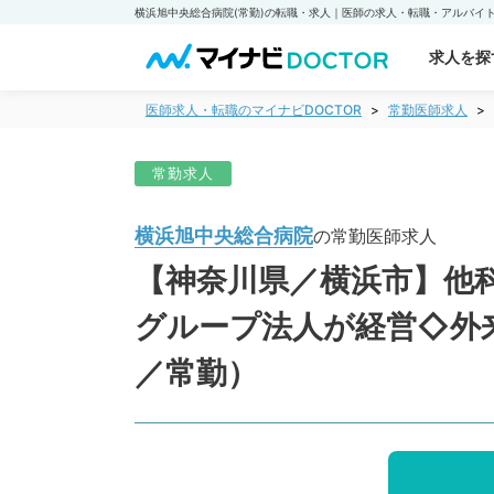
求人を探
医師求人・転職のマイナビDOCTOR
常勤医師求人
常勤求人
横浜旭中央総合病院
の常勤医師求人
【神奈川県／横浜市】他科
グループ法人が経営◇外
／常勤）