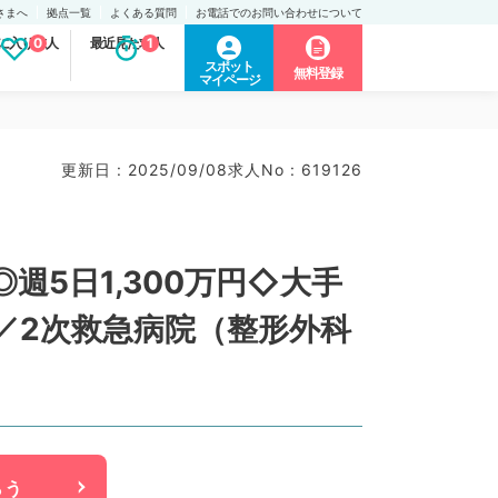
さまへ
拠点一覧
よくある質問
お電話でのお問い合わせについて
に入り求人
0
最近見た求人
1
スポット
無料登録
マイページ
更新日 : 2025/09/08
求人No : 619126
5日1,300万円◇大手
／2次救急病院（整形外科
らう