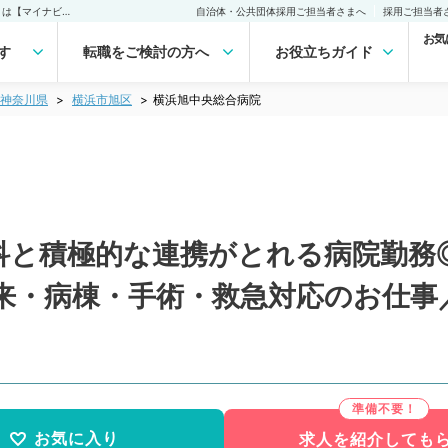
横浜旭中央総合病院(常勤)の転職・求人｜医師の求人・転職・アルバイトは【マイナビDOCTOR】
自治体・公共団体採用ご担当者さまへ
採用ご担当者
お気
す
転職をご検討の方へ
お役立ちガイド
神奈川県
横浜市旭区
横浜旭中央総合病院
と積極的な連携がとれる病院勤務◎週
来・病棟・手術・救急対応のお仕事
お気に入り
求人を紹介しても