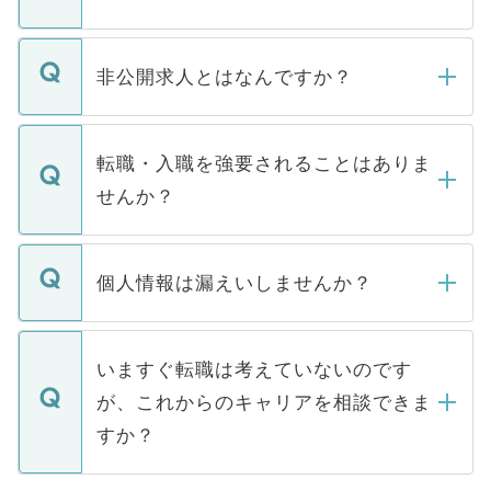
ご登録いただきましたら、弊社担当者がご
登録内容を確認し、その後メールもしくは
非公開求人とはなんですか？
お電話にて次のステップのご案内をいたし
ます。通常、5営業日以内にはご連絡をせて
マイナビDOCTORで取り扱っている求人の
いただきますので、しばらくお待ちくださ
うち約3割は、Webサイトからご覧いただ
転職・入職を強要されることはありま
い。
けない「非公開求人」です。非公開求人は
せんか？
下記の理由によって、一般には公開してい
ません。
転職・入職を強要することは一切ありませ
ん。また、仮に応募先から内定をいただい
個人情報は漏えいしませんか？
■応募殺到を避けるため 人気のある医療機
たとしても、ご本人が納得しない限り、内
関を公にしてしまうと、応募が殺到する場
定を承諾する必要はありません。内定先へ
個人情報が漏えいすることはありませんの
合があります。 選考を効率よく行うため
の辞退の連絡はキャリアパートナーが行い
で、ご安心ください。当サイトからの登録
いますぐ転職は考えていないのです
に、医療機関が求める条件に合った人材の
ますので、ご安心ください。
などで収集したご登録者様の個人情報は、
が、これからのキャリアを相談できま
みを人材紹介会社に依頼するケースが増え
ご本人のキャリアアップおよび転職活動の
ています。
すか？
支援を目的に使用いたします。お預かりし
ているすべての個人データはご本人の許可
お気軽にご相談ください。先生専任のキャ