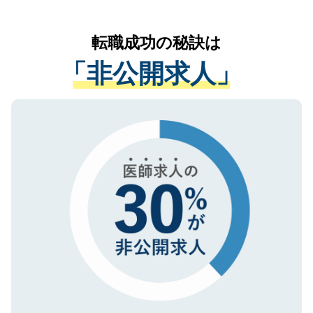
なく、医療機関側に開示したり、第三者に
リアパートナーが将来のご希望などをおう
提供することは一切ありません。また弊社
かがいして、現在の医療機関の状況や紹介
転職成功の秘訣は
は、個人情報の取り扱いについての厳密な
経験をまじえながら、適切なアドバイスを
管理基準を満たした事業者のみに付与され
「非公開求人」
させていただきます。すぐにご転職をされ
る、プライバシーマークを取得済みです。
ない方には、長期的なサポートが可能です
ご登録いただいた個人情報は、SSL（デー
ので、まずはご登録ください。
タ暗号化）によって保護されていますの
で、機密保持に関してもご安心ください。