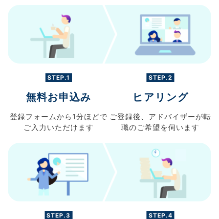
STEP.1
STEP.2
無料お申込み
ヒアリング
登録フォームから
1分ほどで
ご登録後、
アドバイザーが転
ご入力
いただけます
職の
ご希望を伺います
STEP.3
STEP.4