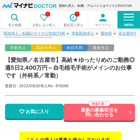
医師の求人・転職・アルバイトはマイナビDOCTOR
0
1
MENU
お気に入り求人
最近見た求人
マイページ
求人検索
医師求人・転職のマイナビDOCTOR
常勤医師求人
愛知県
名古屋市中
常勤求人
高給与求人
科目不問
募集停止
【愛知県／名古屋市】高給★ゆったりめのご勤務◎
週5日2,400万円～自毛植毛手術がメインのお仕事
です（外科系／常勤）
更新日 : 2023/09/20
求人No : 618266
最新の募集状況を
お気に入り
問い合わせる
こちらの求人は募集を停止しております。