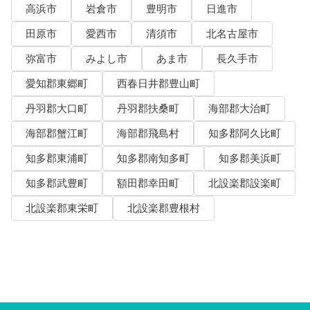
高浜市
岩倉市
豊明市
日進市
田原市
愛西市
清須市
北名古屋市
弥富市
みよし市
あま市
長久手市
愛知郡東郷町
西春日井郡豊山町
丹羽郡大口町
丹羽郡扶桑町
海部郡大治町
海部郡蟹江町
海部郡飛島村
知多郡阿久比町
知多郡東浦町
知多郡南知多町
知多郡美浜町
知多郡武豊町
額田郡幸田町
北設楽郡設楽町
北設楽郡東栄町
北設楽郡豊根村