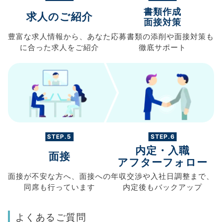
書類作成
求人のご紹介
面接対策
豊富な求人情報から、
あなた
応募書類の
添削や面接対策も
に合った求人を
ご紹介
徹底サポート
STEP.5
STEP.6
内定・入職
面接
アフターフォロー
面接が不安な方へ、
面接への
年収交渉や
入社日調整まで、
同席も
行っています
内定後もバックアップ
よくあるご質問