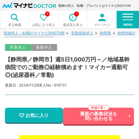
医師の求人・転職・アルバイトはマイナビDOCTOR
0
1
MENU
お気に入り求人
最近見た求人
マイページ
求人検索
医師求人・転職のマイナビDOCTOR
常勤医師求人
静岡県
静岡市駿河
常勤求人
募集停止
【静岡県／静岡市】週5日1,000万円～／地域基幹
病院でのご勤務◎経験積めます！マイカー通勤可
◎(泌尿器科／常勤)
更新日 : 2024/11/29
求人No : 616731
最新の募集状況を
お気に入り
問い合わせる