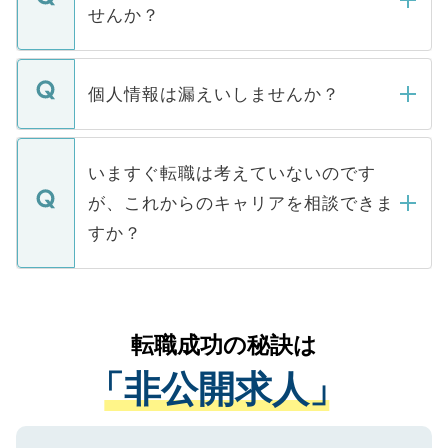
い。
けない「非公開求人」です。非公開求人は
せんか？
下記の理由によって、一般には公開してい
ません。
転職・入職を強要することは一切ありませ
ん。また、仮に応募先から内定をいただい
個人情報は漏えいしませんか？
■応募殺到を避けるため 人気のある医療機
たとしても、ご本人が納得しない限り、内
関を公にしてしまうと、応募が殺到する場
定を承諾する必要はありません。内定先へ
個人情報が漏えいすることはありませんの
合があります。 選考を効率よく行うため
の辞退の連絡はキャリアパートナーが行い
で、ご安心ください。当サイトからの登録
いますぐ転職は考えていないのです
に、医療機関が求める条件に合った人材の
ますので、ご安心ください。
などで収集したご登録者様の個人情報は、
が、これからのキャリアを相談できま
みを人材紹介会社に依頼するケースが増え
ご本人のキャリアアップおよび転職活動の
ています。
すか？
支援を目的に使用いたします。お預かりし
ているすべての個人データはご本人の許可
お気軽にご相談ください。先生専任のキャ
なく、医療機関側に開示したり、第三者に
リアパートナーが将来のご希望などをおう
提供することは一切ありません。また弊社
かがいして、現在の医療機関の状況や紹介
転職成功の秘訣は
は、個人情報の取り扱いについての厳密な
経験をまじえながら、適切なアドバイスを
管理基準を満たした事業者のみに付与され
「非公開求人」
させていただきます。すぐにご転職をされ
る、プライバシーマークを取得済みです。
ない方には、長期的なサポートが可能です
ご登録いただいた個人情報は、SSL（デー
ので、まずはご登録ください。
タ暗号化）によって保護されていますの