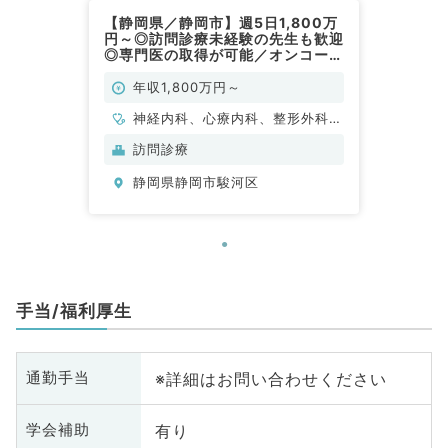
【静岡県／静岡市】週5日1,800万
円～◎訪問診療未経験の先生も歓迎
◎専門医の取得が可能／オンコール
なし・時短勤務・週3日勤務も相談
可能な訪問診療のお仕事（内科系・
年収1,800万円～
外科系／常勤）
神経内科、心療内科、整形外科、
形成外科、美容外科、脳神経外
訪問診療
科、呼吸器外科、心臓血管外科、
静岡県静岡市駿河区
小児外科、泌尿器科、一般内科、
循環器内科、呼吸器内科、消化器
内科、内分泌・代謝内科、腎臓内
科、老年内科、外科系全般、一般
外科、消化器外科、乳腺外科、膠
原病科、スポーツ整形外科、大
手当/福利厚生
腸・肛門外科、脊髄・脊椎外科
※詳細はお問い合わせください
通勤手当
有り
学会補助