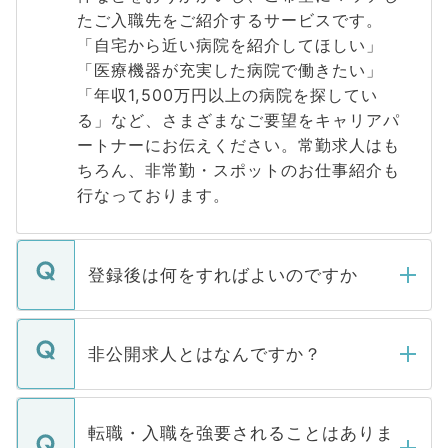
たご入職先をご紹介するサービスです。
「自宅から近い病院を紹介してほしい」
「医療機器が充実した病院で働きたい」
「年収1,500万円以上の病院を探してい
る」など、さまざまなご要望をキャリアパ
ートナーにお伝えください。常勤求人はも
ちろん、非常勤・スポットのお仕事紹介も
行なっております。
登録後は何をすればよいのですか
ご登録いただきましたら、弊社担当者がご
登録内容を確認し、その後メールもしくは
非公開求人とはなんですか？
お電話にて次のステップのご案内をいたし
ます。通常、5営業日以内にはご連絡をせて
マイナビDOCTORで取り扱っている求人の
いただきますので、しばらくお待ちくださ
うち約3割は、Webサイトからご覧いただ
転職・入職を強要されることはありま