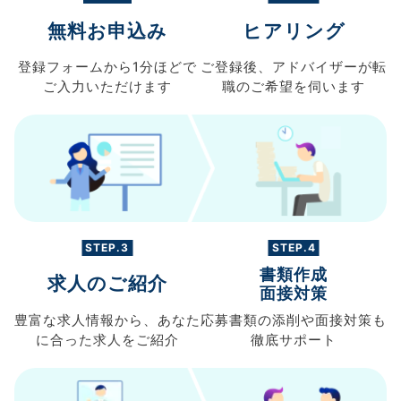
無料お申込み
ヒアリング
登録フォームから
1分ほどで
ご登録後、
アドバイザーが転
ご入力
いただけます
職の
ご希望を伺います
STEP.3
STEP.4
書類作成
求人のご紹介
面接対策
豊富な求人情報から、
あなた
応募書類の
添削や面接対策も
に合った求人を
ご紹介
徹底サポート