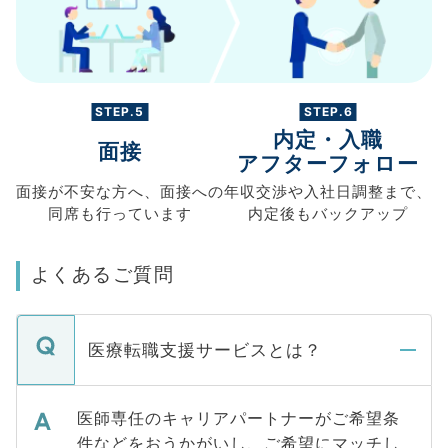
STEP.5
STEP.6
内定・入職
面接
アフターフォロー
面接が不安な方へ、
面接への
年収交渉や
入社日調整まで、
同席も
行っています
内定後もバックアップ
よくあるご質問
医療転職支援サービスとは？
医師専任のキャリアパートナーがご希望条
件などをおうかがいし、ご希望にマッチし