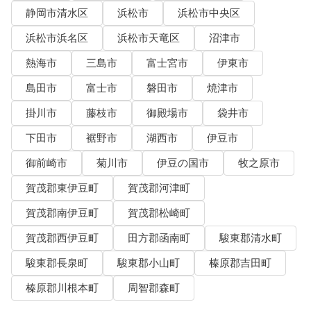
静岡市清水区
浜松市
浜松市中央区
浜松市浜名区
浜松市天竜区
沼津市
熱海市
三島市
富士宮市
伊東市
島田市
富士市
磐田市
焼津市
掛川市
藤枝市
御殿場市
袋井市
下田市
裾野市
湖西市
伊豆市
御前崎市
菊川市
伊豆の国市
牧之原市
賀茂郡東伊豆町
賀茂郡河津町
賀茂郡南伊豆町
賀茂郡松崎町
賀茂郡西伊豆町
田方郡函南町
駿東郡清水町
駿東郡長泉町
駿東郡小山町
榛原郡吉田町
榛原郡川根本町
周智郡森町