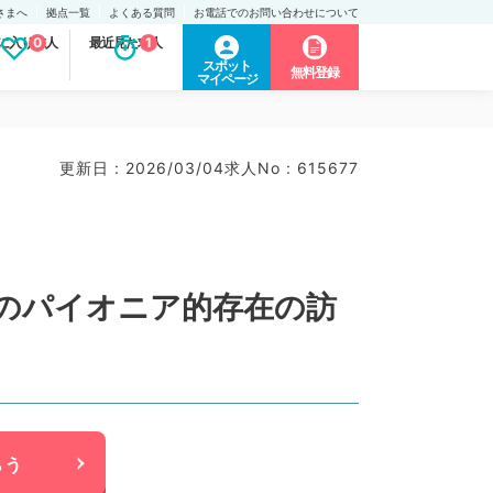
さまへ
拠点一覧
よくある質問
お電話でのお問い合わせについて
に入り求人
0
最近見た求人
1
スポット
無料登録
マイページ
更新日 : 2026/03/04
求人No : 615677
地域のパイオニア的存在の訪
らう