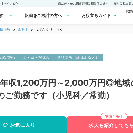
つばさクリニック(常勤)の転職・求人｜医師の求人・転職・アルバイトは【マイナビDOCTOR】
自治体・公共団体採用ご担当者さまへ
採用ご担当者
お気
す
転職をご検討の方へ
お役立ちガイド
岡山県
倉敷市
つばさクリニック
会認定施設
土・日・祝休み
育児支援（託児所など）
年収1,200万円～2,000万円◎
のご勤務です（小児科／常勤）
お気に入り
求人を紹介しても