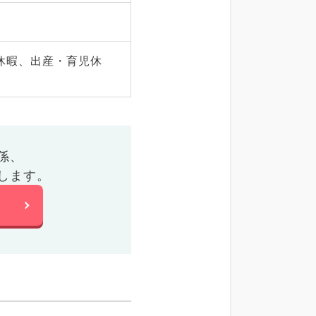
休暇、出産・育児休
係、
します。