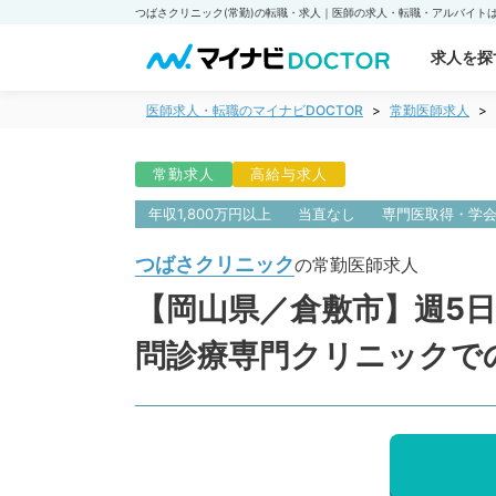
求人を探
医師求人・転職のマイナビDOCTOR
常勤医師求人
常勤求人
高給与求人
年収1,800万円以上
当直なし
専門医取得・学
つばさクリニック
の常勤医師求人
【岡山県／倉敷市】週5日
問診療専門クリニックで