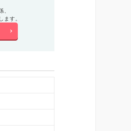
係、
します。