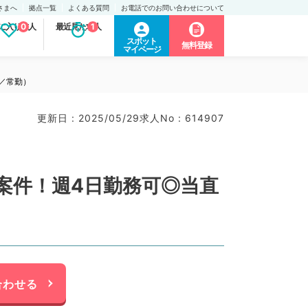
さまへ
拠点一覧
よくある質問
お電話でのお問い合わせについて
に入り求人
0
最近見た求人
1
スポット
無料登録
マイページ
科／常勤）
更新日 : 2025/05/29
求人No : 614907
給案件！週4日勤務可◎当直
合わせる