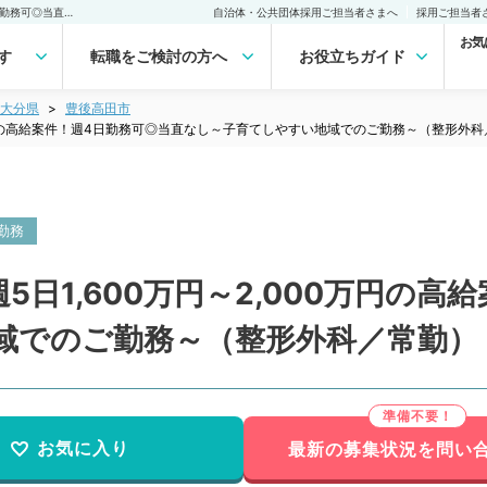
【大分県／豊後高田市】週5日1,600万円～2,000万円の高給案件！週4日勤務可◎当直なし～子育てしやすい地域でのご勤務～（整形外科／常勤） の転職・求人｜医師の求人・転職・アルバイトは【マイナビDOCTOR】
自治体・公共団体採用ご担当者さまへ
採用ご担当者
お気
す
転職をご検討の方へ
お役立ちガイド
大分県
豊後高田市
0万円の高給案件！週4日勤務可◎当直なし～子育てしやすい地域でのご勤務～（整形外
勤務
日1,600万円～2,000万円の高
域でのご勤務～（整形外科／常勤）
お気に入り
最新の募集状況を問い