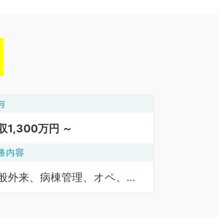
与
収1,300万円 ～
務内容
般外来、病棟管理、オペ、リ
ビリ