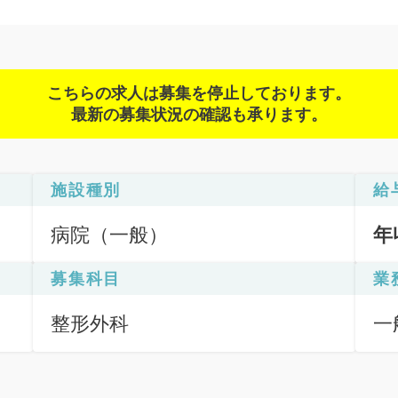
こちらの求人は募集を停止しております。
最新の募集状況の確認も承ります。
施設種別
給
病院（一般）
年
募集科目
業
整形外科
一
ハ