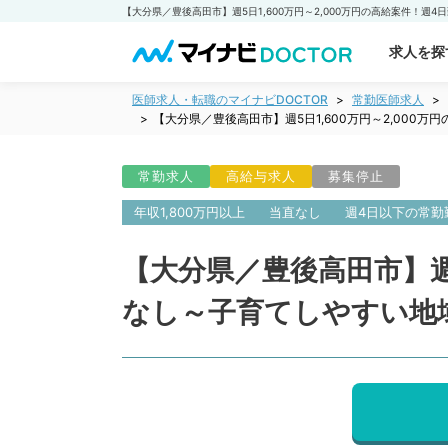
求人を探
医師求人・転職のマイナビDOCTOR
常勤医師求人
【大分県／豊後高田市】週5日1,600万円～2,00
常勤求人
高給与求人
募集停止
年収1,800万円以上
当直なし
週4日以下の常勤
【大分県／豊後高田市】週5
なし～子育てしやすい地