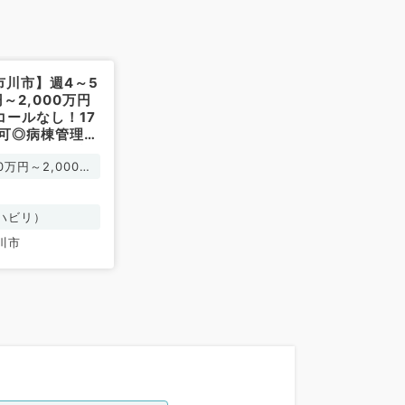
市川市】週4～5
円～2,000万円
コールなし！17
業可◎病棟管理、
お仕事です（神
80万円～2,000万
勤）
ハビリ）
川市