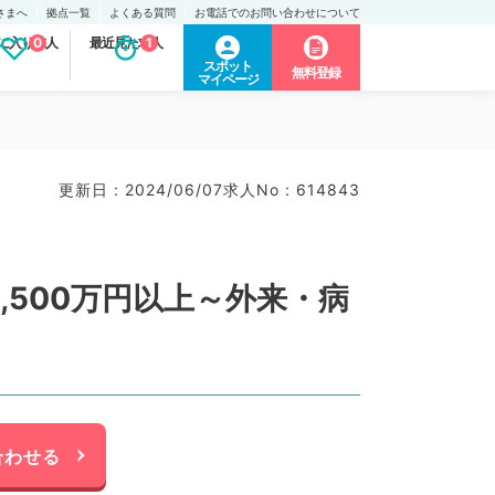
さまへ
拠点一覧
よくある質問
お電話でのお問い合わせについて
に入り求人
0
最近見た求人
1
スポット
無料登録
マイページ
更新日 : 2024/06/07
求人No : 614843
,500万円以上～外来・病
合わせる