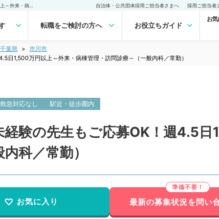
【千葉県／市川市】往診未経験の先生もご応募OK！週4.5日1,500万円以上～外来・病棟管理・訪問診療～（一般内科／常勤）の転職・求人｜医師の求人・転職・アルバイトは【マイナビDOCTOR】
自治体・公共団体採用ご担当者さまへ
採用ご担当者
お気
す
転職をご検討の方へ
お役立ちガイド
千葉県
市川市
.5日1,500万円以上～外来・病棟管理・訪問診療～（一般内科／常勤）
救急対応なし
駅近・徒歩圏内
経験の先生もご応募OK！週4.5日1
般内科／常勤）
お気に入り
最新の募集状況を問い