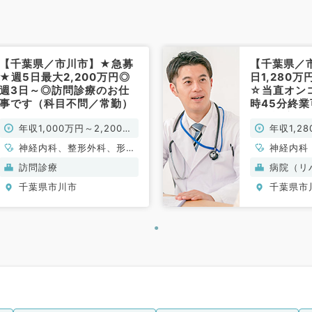
老年内科
【千葉県／市川市】★急募
【千葉県／
★週5日最大2,200万円◎
日1,280万
週3日～◎訪問診療のお仕
☆当直オン
事です（科目不問／常勤）
時45分終
外来診療の
年収1,000万円～2,200万
年収1,2
経内科／常
円
円
神経内科、整形外科、形成
神経内科
外科、脳神経外科、呼吸器
訪問診療
病院（リ
外科、心臓血管外科、泌尿
千葉県市川市
千葉県市
器科、一般内科、循環器内
科、呼吸器内科、消化器内
科、内分泌・代謝内科、腎
臓内科、老年内科、血液内
科、外科系全般、一般外
科、消化器外科、乳腺外
科、膠原病科、大腸・肛門
外科