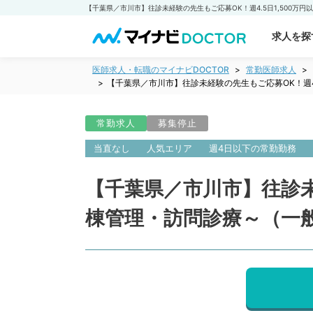
求人を探
医師求人・転職のマイナビDOCTOR
常勤医師求人
【千葉県／市川市】往診未経験の先生もご応募OK！週4
常勤求人
募集停止
当直なし
人気エリア
週4日以下の常勤勤務
【千葉県／市川市】往診未
棟管理・訪問診療～（一