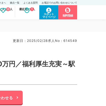
さまへ
拠点一覧
よくある質問
お電話でのお問い合わせについて
に入り求人
0
最近見た求人
1
スポット
無料登録
マイページ
更新日 : 2025/02/28
求人No : 614549
000万円／福利厚生充実～駅
合わせる