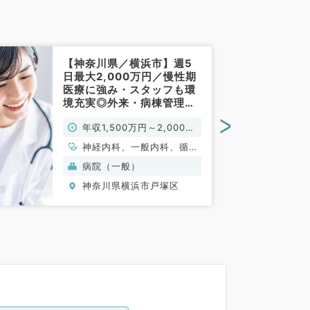
【神奈川県／横浜市】週5
日最大2,000万円／慢性期
医療に強み・スタッフも環
境充実◎外来・病棟管理・
救急外来・訪問診療などお
>
年収1,500万円～2,000万
仕事◎マイカー通勤可能
（総合診療科／常勤）
円
神経内科、一般内科、循環
器内科、呼吸器内科、消化
病院（一般）
器内科、内分泌・代謝内
神奈川県横浜市戸塚区
科、腎臓内科、老年内科、
血液内科、膠原病科