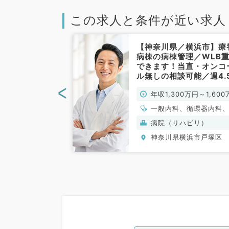
この求人と条件が近い求人
／横浜市】駅チ
【神奈川県／横浜市】療
1,300万円～
病棟の病棟管理／WLB
円◎駅から徒歩圏
できます！当直・オンコ
ループ病院での
ル無しの相談可能／週4.
呼吸器内科／常
日1,300万円～／病棟管
<
0万円～
年収1,300万円～1,600
メインのお仕事です／救
指定無し（内科系／常勤
円
科
一般内科、循環器内科
吸器内科、消化器内科
般）
病院（リハビリ）
分泌・代謝内科、腎臓
横浜市戸塚区
神奈川県横浜市戸塚区
科、老年内科