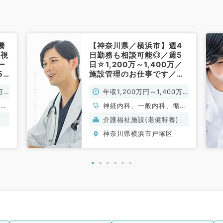
養
【神奈川県／横浜市】週4
重視
日勤務も相談可能◎／週5
ー
日☆1,200万～1,400万／
5
施設管理のお仕事です／介
理
護老人保健施設（内科系／
万
年収1,200万円～1,400万
急
常勤）
）
円
、呼
神経内科、一般内科、循環
、内
器内科、呼吸器内科、消化
介護福祉施設(老健特養)
内
器内科、内分泌・代謝内
神奈川県横浜市戸塚区
科、腎臓内科、老年内科、
血液内科、膠原病科