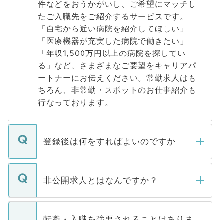
件などをおうかがいし、ご希望にマッチし
たご入職先をご紹介するサービスです。
「自宅から近い病院を紹介してほしい」
「医療機器が充実した病院で働きたい」
「年収1,500万円以上の病院を探してい
る」など、さまざまなご要望をキャリアパ
ートナーにお伝えください。常勤求人はも
ちろん、非常勤・スポットのお仕事紹介も
行なっております。
登録後は何をすればよいのですか
ご登録いただきましたら、弊社担当者がご
登録内容を確認し、その後メールもしくは
非公開求人とはなんですか？
お電話にて次のステップのご案内をいたし
ます。通常、5営業日以内にはご連絡をせて
マイナビDOCTORで取り扱っている求人の
いただきますので、しばらくお待ちくださ
うち約3割は、Webサイトからご覧いただ
転職・入職を強要されることはありま