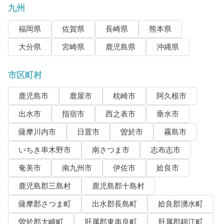
九州
福岡県
佐賀県
長崎県
熊本県
大分県
宮崎県
鹿児島県
沖縄県
市区町村
鹿児島市
鹿屋市
枕崎市
阿久根市
出水市
指宿市
西之表市
垂水市
薩摩川内市
日置市
曽於市
霧島市
いちき串木野市
南さつま市
志布志市
奄美市
南九州市
伊佐市
姶良市
鹿児島郡三島村
鹿児島郡十島村
薩摩郡さつま町
出水郡長島町
姶良郡湧水町
曽於郡大崎町
肝属郡東串良町
肝属郡錦江町