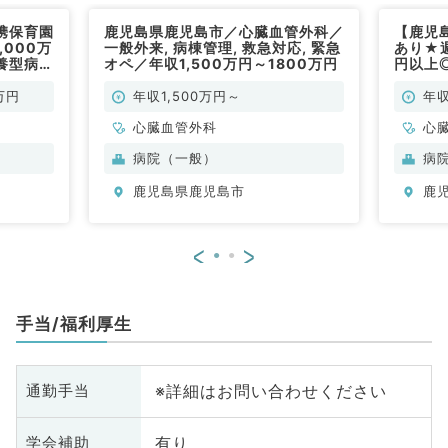
携保育園
鹿児島県鹿児島市／心臓血管外科／
【鹿児
,000万
一般外来, 病棟管理, 救急対応, 緊急
あり★週
養型病院
オペ／年収1,500万円～1800万円
円以上
管理のお
にて外
勤）
仕事！
万円
年収1,500万円～
年収
心臓血管外科
心
病院（一般）
病
鹿児島県鹿児島市
鹿
<
>
手当/福利厚生
※詳細はお問い合わせください
通勤手当
有り
学会補助