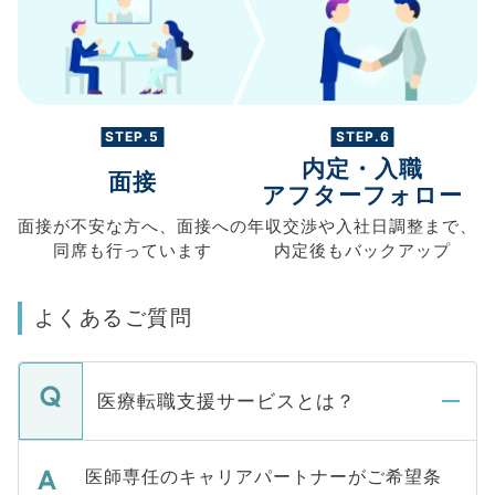
STEP.5
STEP.6
内定・入職
面接
アフターフォロー
面接が不安な方へ、
面接への
年収交渉や
入社日調整まで、
同席も
行っています
内定後もバックアップ
よくあるご質問
医療転職支援サービスとは？
医師専任のキャリアパートナーがご希望条