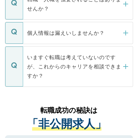
い。
けない「非公開求人」です。非公開求人は
せんか？
下記の理由によって、一般には公開してい
ません。
転職・入職を強要することは一切ありませ
ん。また、仮に応募先から内定をいただい
個人情報は漏えいしませんか？
■応募殺到を避けるため 人気のある医療機
たとしても、ご本人が納得しない限り、内
関を公にしてしまうと、応募が殺到する場
定を承諾する必要はありません。内定先へ
個人情報が漏えいすることはありませんの
合があります。 選考を効率よく行うため
の辞退の連絡はキャリアパートナーが行い
で、ご安心ください。当サイトからの登録
いますぐ転職は考えていないのです
に、医療機関が求める条件に合った人材の
ますので、ご安心ください。
などで収集したご登録者様の個人情報は、
が、これからのキャリアを相談できま
みを人材紹介会社に依頼するケースが増え
ご本人のキャリアアップおよび転職活動の
ています。
すか？
支援を目的に使用いたします。お預かりし
ているすべての個人データはご本人の許可
お気軽にご相談ください。先生専任のキャ
なく、医療機関側に開示したり、第三者に
リアパートナーが将来のご希望などをおう
提供することは一切ありません。また弊社
かがいして、現在の医療機関の状況や紹介
転職成功の秘訣は
は、個人情報の取り扱いについての厳密な
経験をまじえながら、適切なアドバイスを
管理基準を満たした事業者のみに付与され
「非公開求人」
させていただきます。すぐにご転職をされ
る、プライバシーマークを取得済みです。
ない方には、長期的なサポートが可能です
ご登録いただいた個人情報は、SSL（デー
ので、まずはご登録ください。