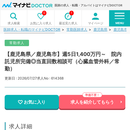
医師の求人・転職・アルバイトはマイナビDOCTOR
0
1
MENU
お気に入り求人
最近見た求人
マイページ
求人検索
医師求人・転職のマイナビDOCTOR
常勤医師求人
鹿児島県
鹿児島市
常勤求人
【鹿児島県／鹿児島市】週5日1,400万円～ 院内
託児所完備◎当直回数相談可（心臓血管外科／常
勤）
更新日 : 2026/07/27
求人No : 614368
お気に入り
求人を紹介してもらう
求人詳細