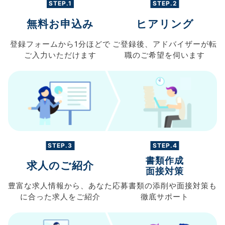
STEP.1
STEP.2
無料お申込み
ヒアリング
登録フォームから
1分ほどで
ご登録後、
アドバイザーが転
ご入力
いただけます
職の
ご希望を伺います
STEP.3
STEP.4
書類作成
求人のご紹介
面接対策
豊富な求人情報から、
あなた
応募書類の
添削や面接対策も
に合った求人を
ご紹介
徹底サポート