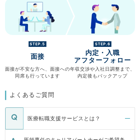
STEP.5
STEP.6
内定・入職
面接
アフターフォロー
面接が不安な方へ、
面接への
年収交渉や
入社日調整まで、
同席も
行っています
内定後もバックアップ
よくあるご質問
医療転職支援サービスとは？
医師専任のキャリアパートナーがご希望条