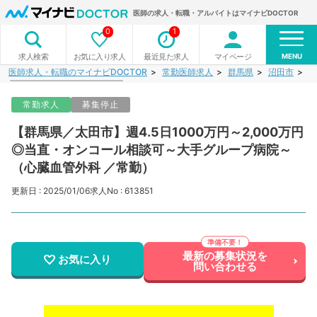
医師の求人・転職・アルバイトはマイナビDOCTOR
0
1
MENU
お気に入り求人
最近見た求人
マイページ
求人検索
医師求人・転職のマイナビDOCTOR
常勤医師求人
群馬県
沼田市
【
常勤求人
募集停止
【群馬県／太田市】週4.5日1000万円～2,000万円
◎当直・オンコール相談可～大手グループ病院～
（心臓血管外科 ／常勤）
更新日 : 2025/01/06
求人No : 613851
最新の募集状況を
お気に入り
問い合わせる