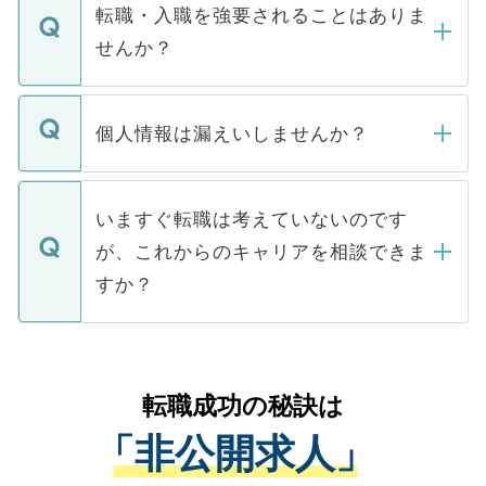
いただきますので、しばらくお待ちくださ
うち約3割は、Webサイトからご覧いただ
転職・入職を強要されることはありま
い。
けない「非公開求人」です。非公開求人は
せんか？
下記の理由によって、一般には公開してい
ません。
転職・入職を強要することは一切ありませ
ん。また、仮に応募先から内定をいただい
個人情報は漏えいしませんか？
■応募殺到を避けるため 人気のある医療機
たとしても、ご本人が納得しない限り、内
関を公にしてしまうと、応募が殺到する場
定を承諾する必要はありません。内定先へ
個人情報が漏えいすることはありませんの
合があります。 選考を効率よく行うため
の辞退の連絡はキャリアパートナーが行い
で、ご安心ください。当サイトからの登録
いますぐ転職は考えていないのです
に、医療機関が求める条件に合った人材の
ますので、ご安心ください。
などで収集したご登録者様の個人情報は、
が、これからのキャリアを相談できま
みを人材紹介会社に依頼するケースが増え
ご本人のキャリアアップおよび転職活動の
ています。
すか？
支援を目的に使用いたします。お預かりし
ているすべての個人データはご本人の許可
お気軽にご相談ください。先生専任のキャ
なく、医療機関側に開示したり、第三者に
リアパートナーが将来のご希望などをおう
提供することは一切ありません。また弊社
かがいして、現在の医療機関の状況や紹介
転職成功の秘訣は
は、個人情報の取り扱いについての厳密な
経験をまじえながら、適切なアドバイスを
管理基準を満たした事業者のみに付与され
「非公開求人」
させていただきます。すぐにご転職をされ
る、プライバシーマークを取得済みです。
ない方には、長期的なサポートが可能です
ご登録いただいた個人情報は、SSL（デー