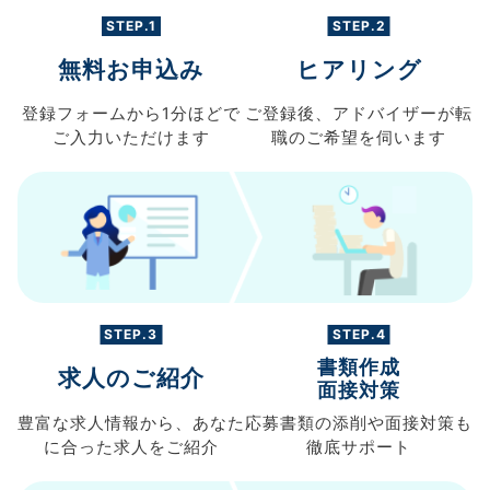
STEP.1
STEP.2
無料お申込み
ヒアリング
登録フォームから
1分ほどで
ご登録後、
アドバイザーが転
ご入力
いただけます
職の
ご希望を伺います
STEP.3
STEP.4
書類作成
求人のご紹介
面接対策
豊富な求人情報から、
あなた
応募書類の
添削や面接対策も
に合った求人を
ご紹介
徹底サポート