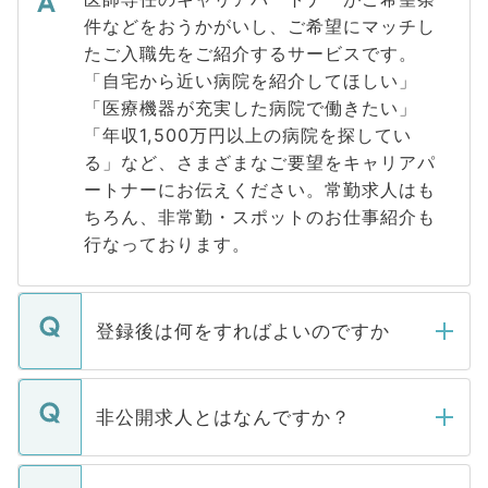
件などをおうかがいし、ご希望にマッチし
たご入職先をご紹介するサービスです。
「自宅から近い病院を紹介してほしい」
「医療機器が充実した病院で働きたい」
「年収1,500万円以上の病院を探してい
る」など、さまざまなご要望をキャリアパ
ートナーにお伝えください。常勤求人はも
ちろん、非常勤・スポットのお仕事紹介も
行なっております。
登録後は何をすればよいのですか
ご登録いただきましたら、弊社担当者がご
登録内容を確認し、その後メールもしくは
非公開求人とはなんですか？
お電話にて次のステップのご案内をいたし
ます。通常、5営業日以内にはご連絡をせて
マイナビDOCTORで取り扱っている求人の