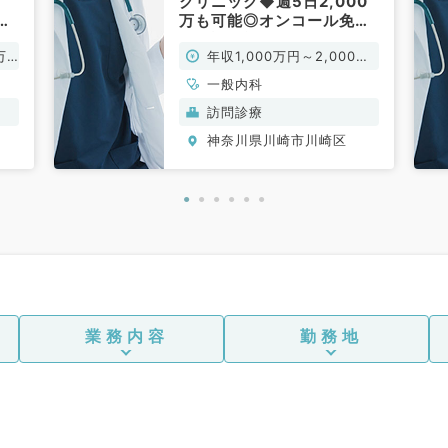
クリニック◆週5日2,000
科
万も可能◎オンコール免除
も相談可能です（一般内科
万
年収1,000万円～2,000万
／常勤）
円
一般内科
訪問診療
神奈川県川崎市川崎区
業務内容
勤務地