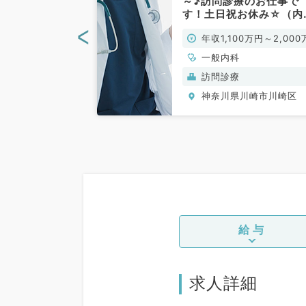
オンコールなし
～♪訪問診療のお仕事で
勤務（一般内科
す！土日祝お休み☆（内
／常勤）
<
0万円～2,300万
年収1,100万円～2,000
円
一般内科
訪問診療
川崎市川崎区
神奈川県川崎市川崎区
給与
求人詳細