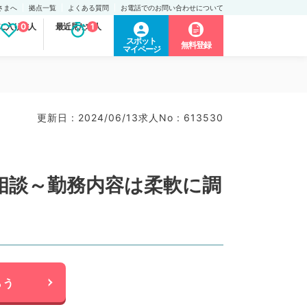
さまへ
拠点一覧
よくある質問
お電話でのお問い合わせについて
に入り求人
0
最近見た求人
1
スポット
無料登録
マイページ
更新日 : 2024/06/13
求人No : 613530
応相談～勤務内容は柔軟に調
らう