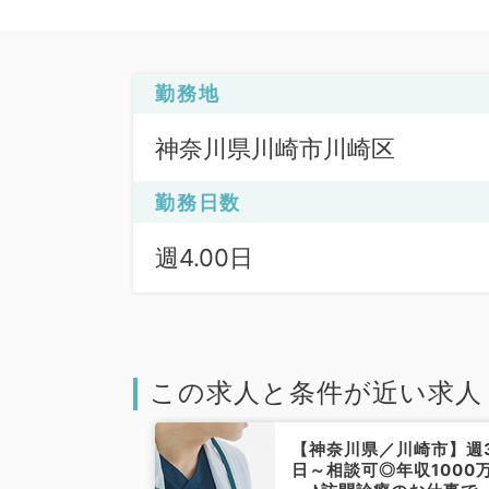
勤務地
神奈川県川崎市川崎区
勤務日数
週4.00日
この求人と条件が近い求人
／川崎市】週5
【神奈川県／川崎市】週
～の訪問診療管理
日～相談可◎年収1000