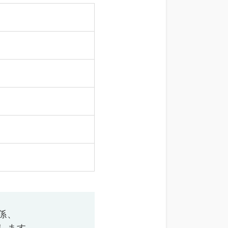
係、
します。