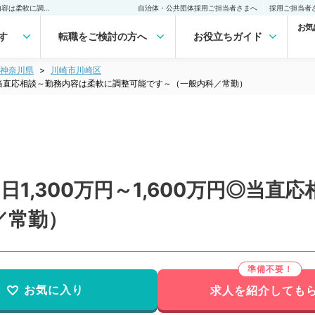
【神奈川県／川崎市】週4日1,300万円～1,600万円◎当直応相談～勤務内容は柔軟に調整可能です～（一般内科／常勤） の転職・求人｜医師の求人・転職・アルバイトは【マイナビDOCTOR】
自治体・公共団体採用ご担当者さまへ
採用ご担当者
お気
す
転職をご検討の方へ
お役立ちガイド
神奈川県
川崎市川崎区
万円◎当直応相談～勤務内容は柔軟に調整可能です～（一般内科／常勤）
1,300万円～1,600万円◎当直
／常勤）
お気に入り
求人を紹介しても