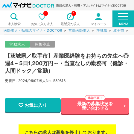
医師の求人・転職・アルバイトはマイナビDOCTOR
0
1
MENU
お気に入り求人
最近見た求人
マイページ
求人検索
医師求人・転職のマイナビDOCTOR
常勤医師求人
茨城県
取手市
【
常勤求人
募集停止
【茨城県／取手市】産業医経験をお持ちの先生へ◎
週4～5日1,200万円～・当直なしの勤務可（健診・
人間ドック／常勤）
更新日 : 2024/06/07
求人No : 589813
最新の募集状況を
お気に入り
問い合わせる
こちらの求人は募集を停止しております。