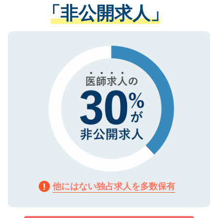
管理基準を満たした事業者のみに付与され
「非公開求人」
させていただきます。すぐにご転職をされ
る、プライバシーマークを取得済みです。
ない方には、長期的なサポートが可能です
ご登録いただいた個人情報は、SSL（デー
ので、まずはご登録ください。
タ暗号化）によって保護されていますの
で、機密保持に関してもご安心ください。
他にはない独占求人を多数保有