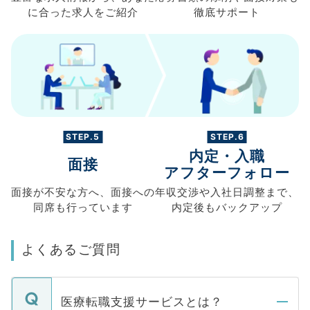
に合った求人を
ご紹介
徹底サポート
STEP.5
STEP.6
内定・入職
面接
アフターフォロー
面接が不安な方へ、
面接への
年収交渉や
入社日調整まで、
同席も
行っています
内定後もバックアップ
よくあるご質問
医療転職支援サービスとは？