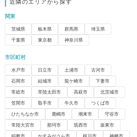
近隣のエリアから探す
関東
茨城県
栃木県
群馬県
埼玉県
千葉県
東京都
神奈川県
市区町村
水戸市
日立市
土浦市
古河市
石岡市
結城市
龍ケ崎市
下妻市
常総市
常陸太田市
高萩市
北茨城市
笠間市
取手市
牛久市
つくば市
ひたちなか市
鹿嶋市
潮来市
守谷市
常陸大宮市
那珂市
筑西市
坂東市
稲敷市
かすみがうら市
桜川市
神栖市