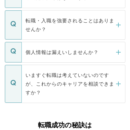
お電話にて次のステップのご案内をいたし
ます。通常、5営業日以内にはご連絡をせて
マイナビDOCTORで取り扱っている求人の
いただきますので、しばらくお待ちくださ
うち約3割は、Webサイトからご覧いただ
転職・入職を強要されることはありま
い。
けない「非公開求人」です。非公開求人は
せんか？
下記の理由によって、一般には公開してい
ません。
転職・入職を強要することは一切ありませ
ん。また、仮に応募先から内定をいただい
個人情報は漏えいしませんか？
■応募殺到を避けるため 人気のある医療機
たとしても、ご本人が納得しない限り、内
関を公にしてしまうと、応募が殺到する場
定を承諾する必要はありません。内定先へ
個人情報が漏えいすることはありませんの
合があります。 選考を効率よく行うため
の辞退の連絡はキャリアパートナーが行い
で、ご安心ください。当サイトからの登録
いますぐ転職は考えていないのです
に、医療機関が求める条件に合った人材の
ますので、ご安心ください。
などで収集したご登録者様の個人情報は、
が、これからのキャリアを相談できま
みを人材紹介会社に依頼するケースが増え
ご本人のキャリアアップおよび転職活動の
ています。
すか？
支援を目的に使用いたします。お預かりし
ているすべての個人データはご本人の許可
お気軽にご相談ください。先生専任のキャ
なく、医療機関側に開示したり、第三者に
リアパートナーが将来のご希望などをおう
提供することは一切ありません。また弊社
かがいして、現在の医療機関の状況や紹介
転職成功の秘訣は
は、個人情報の取り扱いについての厳密な
経験をまじえながら、適切なアドバイスを