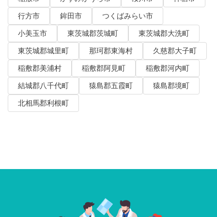
行方市
鉾田市
つくばみらい市
小美玉市
東茨城郡茨城町
東茨城郡大洗町
東茨城郡城里町
那珂郡東海村
久慈郡大子町
稲敷郡美浦村
稲敷郡阿見町
稲敷郡河内町
結城郡八千代町
猿島郡五霞町
猿島郡境町
北相馬郡利根町