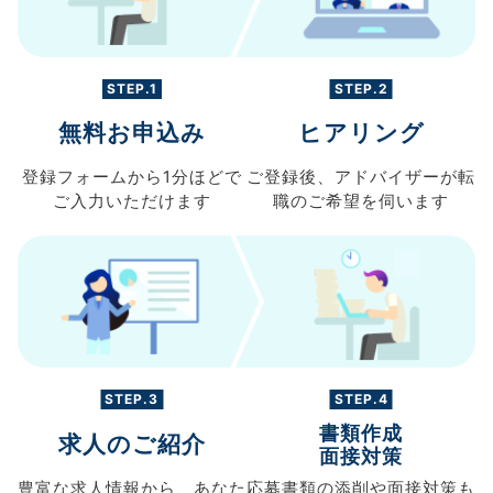
STEP.1
STEP.2
無料お申込み
ヒアリング
登録フォームから
1分ほどで
ご登録後、
アドバイザーが転
ご入力
いただけます
職の
ご希望を伺います
STEP.3
STEP.4
書類作成
求人のご紹介
面接対策
豊富な求人情報から、
あなた
応募書類の
添削や面接対策も