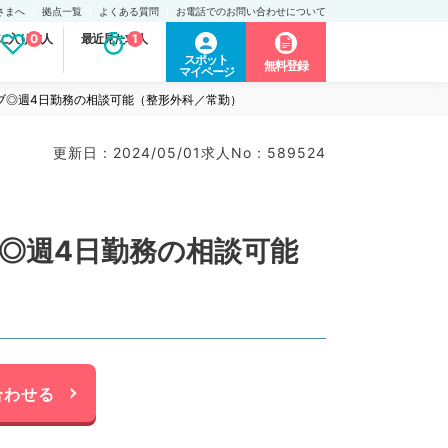
さまへ
拠点一覧
よくある質問
お電話でのお問い合わせについて
に入り求人
0
最近見た求人
1
スポット
無料登録
マイページ
ィブ◎週4日勤務の相談可能（整形外科／常勤）
更新日 : 2024/05/01
求人No : 589524
ブ◎週4日勤務の相談可能
合わせる