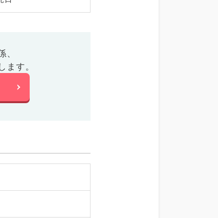
係、
します。