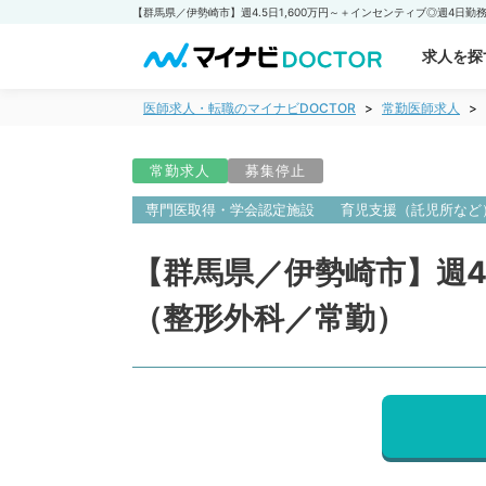
求人を探
医師求人・転職のマイナビDOCTOR
常勤医師求人
常勤求人
募集停止
専門医取得・学会認定施設
育児支援（託児所など
【群馬県／伊勢崎市】週4
（整形外科／常勤）