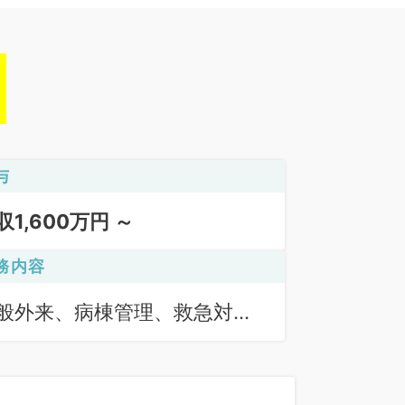
与
収1,600万円 ～
務内容
般外来、病棟管理、救急対
、オペ、リハビリ