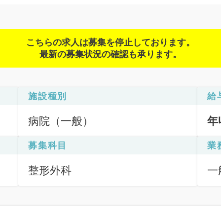
こちらの求人は募集を停止しております。
最新の募集状況の確認も承ります。
施設種別
給
病院（一般）
年
募集科目
業
整形外科
一
応