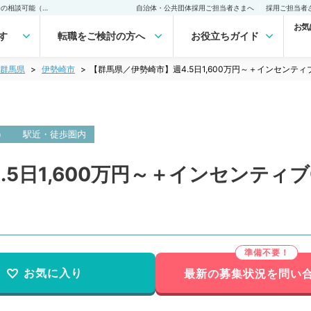
【群馬県／伊勢崎市】週4.5日1,600万円～＋インセンティブ◎週4日勤務の相談可能（整形外科／常勤）の転職・求人｜医師の求人・転職・アルバイトは【マイナビDOCTOR】
自治体・公共団体採用ご担当者さまへ
採用ご担当者
お気
す
転職をご検討の方へ
お役立ちガイド
群馬県
伊勢崎市
【群馬県／伊勢崎市】週4.5日1,600万円～＋インセンテ
）
駅近・徒歩圏内
.5日1,600万円～＋インセンティ
お気に入り
最新の募集状況を問い