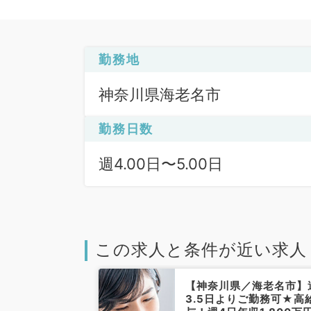
勤務地
神奈川県海老名市
勤務日数
週4.00日〜5.00日
この求人と条件が近い求人
／海老名市】高
【神奈川県／海老名市】
4.5日で年収
3.5日よりご勤務可★高