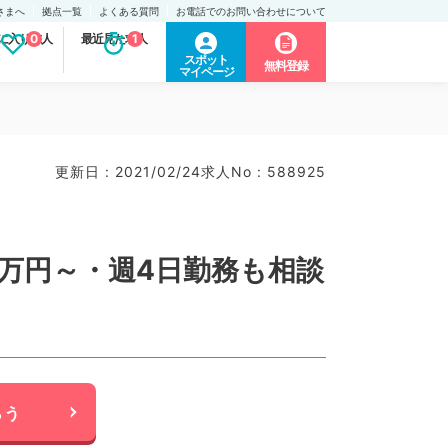
さまへ
拠点一覧
よくある質問
お電話でのお問い合わせについて
に入り求人
0
最近見た求人
1
スポット
無料登録
マイページ
更新日 : 2021/02/24
求人No : 588925
0万円～・週4日勤務も相談
らう