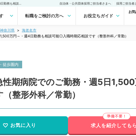
【神奈川県／海老名市】急性期病院でのご勤務・週5日1,500万円～・週4日勤務も相談可能◎入職時期応相談です（整形外科／常勤）の転職・求人｜医師の求人・転職・アルバイトは【マイナビDOCTOR】
自治体・公共団体採用ご担当者さまへ
採用ご担当者
お気
す
転職をご検討の方へ
お役立ちガイド
神奈川県
海老名市
1,500万円～・週4日勤務も相談可能◎入職時期応相談です（整形外科／常勤）
・徒歩圏内
性期病院でのご勤務・週5日1,50
す（整形外科／常勤）
お気に入り
求人を紹介しても