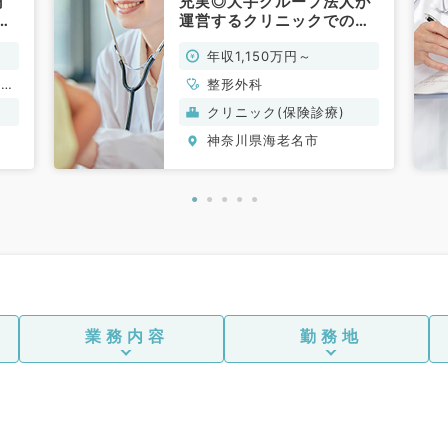
円
充実◎大手グループ法人が
来
運営するクリニックでのご
お
勤務◎週4.5日1,150万円～
年収1,150万円～
ウマ
（整形外科／常勤）
ン科
、リ
整形外科
クリニック(保険診療)
神奈川県海老名市
業務内容
勤務地