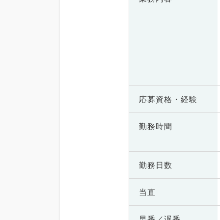
応募資格・
経験
勤務時間
勤務日数
当直
早番／遅番