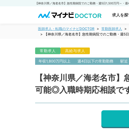
求人を探
医師求人・転職のマイナビDOCTOR
常勤医師求人
【神奈川県／海老名市】急性期病院でのご勤務・週5日
常勤求人
高給与求人
年収1,800万円以上
週4日以下の常勤勤務
駅近
【神奈川県／海老名市】急
可能◎入職時期応相談で