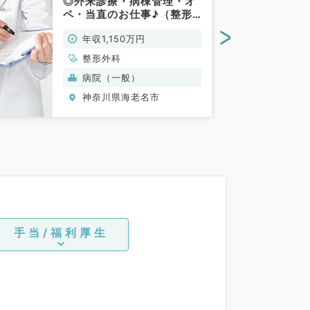
◎外来診療・病棟管理・オ
ペ・当直のお仕事♪（整形
外科（脊椎脊髄専門）／常
>
年収1,150万円
勤）
整形外科
病院（一般）
神奈川県海老名市
手当/福利厚生