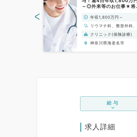
～2,300万円！
与！週4日年収1,800万
事★日祝休み！
～◎外来等のお仕事★将
り徒歩圏内
的に開業お考えの先生に
<
0万円～2,300万
年収1,800万円～
科／常勤）
ススメ★（整形外科,リ
チ科,リハビリテーショ
リウマチ科、整形外科
／常勤）
ハビリテーション科
(保険診療)
クリニック(保険診療)
海老名市
神奈川県海老名市
給与
求人詳細