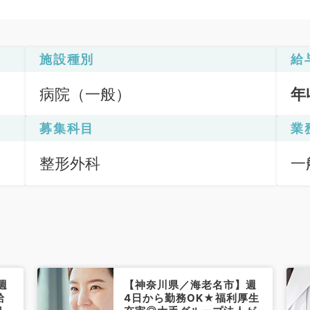
施設種別
給
病院（一般）
年
募集科目
業
整形外科
一
週
【神奈川県／海老名市】週
給
4日から勤務OK★福利厚生