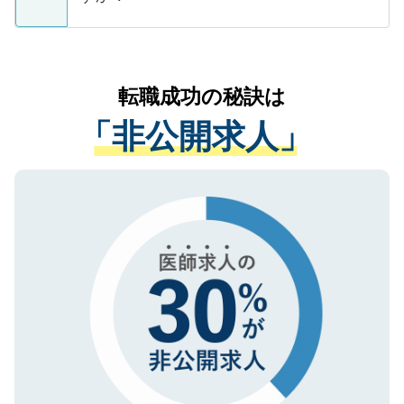
支援を目的に使用いたします。お預かりし
ているすべての個人データはご本人の許可
お気軽にご相談ください。先生専任のキャ
なく、医療機関側に開示したり、第三者に
リアパートナーが将来のご希望などをおう
提供することは一切ありません。また弊社
かがいして、現在の医療機関の状況や紹介
転職成功の秘訣は
は、個人情報の取り扱いについての厳密な
経験をまじえながら、適切なアドバイスを
管理基準を満たした事業者のみに付与され
「非公開求人」
させていただきます。すぐにご転職をされ
る、プライバシーマークを取得済みです。
ない方には、長期的なサポートが可能です
ご登録いただいた個人情報は、SSL（デー
ので、まずはご登録ください。
タ暗号化）によって保護されていますの
で、機密保持に関してもご安心ください。