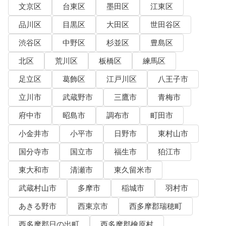
文京区
台東区
墨田区
江東区
品川区
目黒区
大田区
世田谷区
渋谷区
中野区
杉並区
豊島区
北区
荒川区
板橋区
練馬区
足立区
葛飾区
江戸川区
八王子市
立川市
武蔵野市
三鷹市
青梅市
府中市
昭島市
調布市
町田市
小金井市
小平市
日野市
東村山市
国分寺市
国立市
福生市
狛江市
東大和市
清瀬市
東久留米市
武蔵村山市
多摩市
稲城市
羽村市
あきる野市
西東京市
西多摩郡瑞穂町
西多摩郡日の出町
西多摩郡檜原村