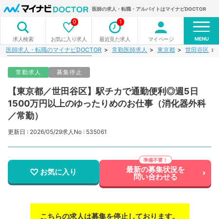
医師の求人・転職・アルバイトはマイナビDOCTOR
0
1
MENU
お気に入り求人
最近見た求人
マイページ
求人検索
医師求人・転職のマイナビDOCTOR
常勤医師求人
東京都
世田谷区
常勤求人
募集停止
【東京都／世田谷区】駅チカで通勤便利◎週5日
1500万円以上のゆったりめのお仕事（消化器外科
／常勤）
更新日 : 2026/05/29
求人No : 535061
最新の募集状況を
お気に入り
問い合わせる
こちらの求人は募集を停止しております。