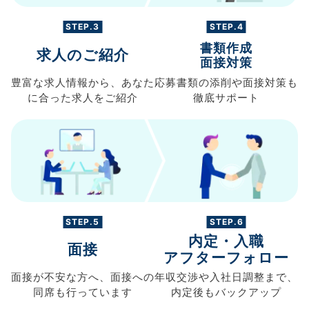
STEP.3
STEP.4
書類作成
求人のご紹介
面接対策
豊富な求人情報から、
あなた
応募書類の
添削や面接対策も
に合った求人を
ご紹介
徹底サポート
STEP.5
STEP.6
内定・入職
面接
アフターフォロー
面接が不安な方へ、
面接への
年収交渉や
入社日調整まで、
同席も
行っています
内定後もバックアップ