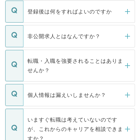
登録後は何をすればよいのですか
ご登録いただきましたら、弊社担当者がご
登録内容を確認し、その後メールもしくは
非公開求人とはなんですか？
お電話にて次のステップのご案内をいたし
ます。通常、5営業日以内にはご連絡をせて
マイナビDOCTORで取り扱っている求人の
いただきますので、しばらくお待ちくださ
うち約3割は、Webサイトからご覧いただ
転職・入職を強要されることはありま
い。
けない「非公開求人」です。非公開求人は
せんか？
下記の理由によって、一般には公開してい
ません。
転職・入職を強要することは一切ありませ
ん。また、仮に応募先から内定をいただい
個人情報は漏えいしませんか？
■応募殺到を避けるため 人気のある医療機
たとしても、ご本人が納得しない限り、内
関を公にしてしまうと、応募が殺到する場
定を承諾する必要はありません。内定先へ
個人情報が漏えいすることはありませんの
合があります。 選考を効率よく行うため
の辞退の連絡はキャリアパートナーが行い
で、ご安心ください。当サイトからの登録
いますぐ転職は考えていないのです
に、医療機関が求める条件に合った人材の
ますので、ご安心ください。
などで収集したご登録者様の個人情報は、
が、これからのキャリアを相談できま
みを人材紹介会社に依頼するケースが増え
ご本人のキャリアアップおよび転職活動の
ています。
すか？