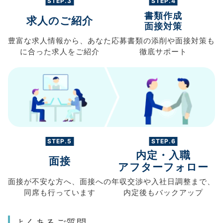
STEP.3
STEP.4
書類作成
求人のご紹介
面接対策
豊富な求人情報から、
あなた
応募書類の
添削や面接対策も
に合った求人を
ご紹介
徹底サポート
STEP.5
STEP.6
内定・入職
面接
アフターフォロー
面接が不安な方へ、
面接への
年収交渉や
入社日調整まで、
同席も
行っています
内定後もバックアップ
よくあるご質問