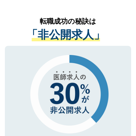
お気軽にご相談ください。先生専任のキャ
なく、医療機関側に開示したり、第三者に
リアパートナーが将来のご希望などをおう
提供することは一切ありません。また弊社
かがいして、現在の医療機関の状況や紹介
転職成功の秘訣は
は、個人情報の取り扱いについての厳密な
経験をまじえながら、適切なアドバイスを
管理基準を満たした事業者のみに付与され
「非公開求人」
させていただきます。すぐにご転職をされ
る、プライバシーマークを取得済みです。
ない方には、長期的なサポートが可能です
ご登録いただいた個人情報は、SSL（デー
ので、まずはご登録ください。
タ暗号化）によって保護されていますの
で、機密保持に関してもご安心ください。