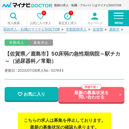
医師の求人・転職・アルバイトはマイナビDOCTOR
0
1
MENU
お気に入り求人
最近見た求人
マイページ
求人検索
医師求人・転職のマイナビDOCTOR
常勤医師求人
佐賀県
鹿島市
【
常勤求人
募集停止
【佐賀県／鹿島市】50床弱の急性期病院～駅チカ
～（泌尿器科／常勤）
更新日 : 2023/07/26
求人No : 527443
最新の募集状況を
お気に入り
問い合わせる
こちらの求人は募集を停止しております。
最新の募集状況の確認も承ります。