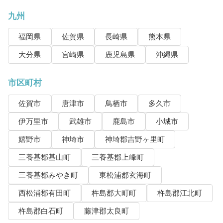
九州
福岡県
佐賀県
長崎県
熊本県
大分県
宮崎県
鹿児島県
沖縄県
市区町村
佐賀市
唐津市
鳥栖市
多久市
伊万里市
武雄市
鹿島市
小城市
嬉野市
神埼市
神埼郡吉野ヶ里町
三養基郡基山町
三養基郡上峰町
三養基郡みやき町
東松浦郡玄海町
西松浦郡有田町
杵島郡大町町
杵島郡江北町
杵島郡白石町
藤津郡太良町