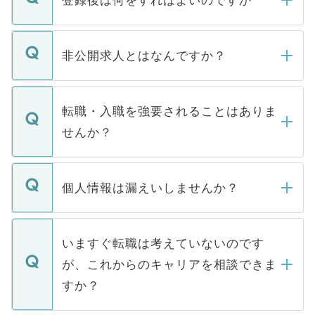
ご登録いただきましたら、弊社担当者がご
登録内容を確認し、その後メールもしくは
非公開求人とはなんですか？
お電話にて次のステップのご案内をいたし
ます。通常、5営業日以内にはご連絡をせて
マイナビDOCTORで取り扱っている求人の
いただきますので、しばらくお待ちくださ
うち約3割は、Webサイトからご覧いただ
転職・入職を強要されることはありま
い。
けない「非公開求人」です。非公開求人は
せんか？
下記の理由によって、一般には公開してい
ません。
転職・入職を強要することは一切ありませ
ん。また、仮に応募先から内定をいただい
個人情報は漏えいしませんか？
■応募殺到を避けるため 人気のある医療機
たとしても、ご本人が納得しない限り、内
関を公にしてしまうと、応募が殺到する場
定を承諾する必要はありません。内定先へ
個人情報が漏えいすることはありませんの
合があります。 選考を効率よく行うため
の辞退の連絡はキャリアパートナーが行い
で、ご安心ください。当サイトからの登録
いますぐ転職は考えていないのです
に、医療機関が求める条件に合った人材の
ますので、ご安心ください。
などで収集したご登録者様の個人情報は、
が、これからのキャリアを相談できま
みを人材紹介会社に依頼するケースが増え
ご本人のキャリアアップおよび転職活動の
ています。
すか？
支援を目的に使用いたします。お預かりし
ているすべての個人データはご本人の許可