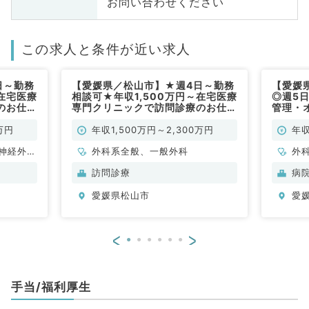
お問い合わせください
この求人と条件が近い求人
日～勤務
【愛媛県／松山市】★週4日～勤務
【愛媛
～在宅医療
相談可★年収1,500万円～在宅医療
◎週5日
のお仕事
専門クリニックで訪問診療のお仕事
管理・
勤）
です（一般外科／常勤）
（一般
万円
年収1,500万円～2,300万円
年収
神経外
外科系全般、一般外科
外
器科、一
訪問診療
病
吸器内
愛媛県松山市
愛
・代謝内
、血液内
科、消化
<
>
手当/福利厚生