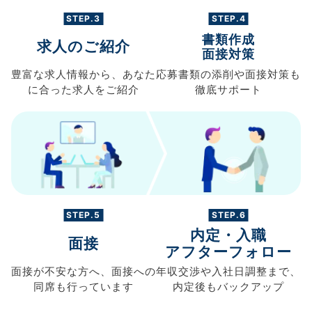
STEP.3
STEP.4
書類作成
求人のご紹介
面接対策
豊富な求人情報から、
あなた
応募書類の
添削や面接対策も
に合った求人を
ご紹介
徹底サポート
STEP.5
STEP.6
内定・入職
面接
アフターフォロー
面接が不安な方へ、
面接への
年収交渉や
入社日調整まで、
同席も
行っています
内定後もバックアップ