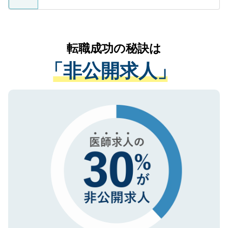
ているすべての個人データはご本人の許可
お気軽にご相談ください。先生専任のキャ
なく、医療機関側に開示したり、第三者に
リアパートナーが将来のご希望などをおう
提供することは一切ありません。また弊社
かがいして、現在の医療機関の状況や紹介
転職成功の秘訣は
は、個人情報の取り扱いについての厳密な
経験をまじえながら、適切なアドバイスを
管理基準を満たした事業者のみに付与され
「非公開求人」
させていただきます。すぐにご転職をされ
る、プライバシーマークを取得済みです。
ない方には、長期的なサポートが可能です
ご登録いただいた個人情報は、SSL（デー
ので、まずはご登録ください。
タ暗号化）によって保護されていますの
で、機密保持に関してもご安心ください。