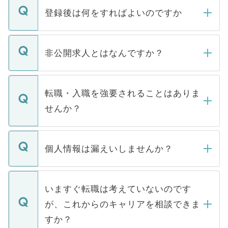
登録後は何をすればよいのですか
ご登録いただきましたら、弊社担当者がご
登録内容を確認し、その後メールもしくは
非公開求人とはなんですか？
お電話にて次のステップのご案内をいたし
ます。通常、5営業日以内にはご連絡をせて
マイナビDOCTORで取り扱っている求人の
いただきますので、しばらくお待ちくださ
うち約3割は、Webサイトからご覧いただ
転職・入職を強要されることはありま
い。
けない「非公開求人」です。非公開求人は
せんか？
下記の理由によって、一般には公開してい
ません。
転職・入職を強要することは一切ありませ
ん。また、仮に応募先から内定をいただい
個人情報は漏えいしませんか？
■応募殺到を避けるため 人気のある医療機
たとしても、ご本人が納得しない限り、内
関を公にしてしまうと、応募が殺到する場
定を承諾する必要はありません。内定先へ
個人情報が漏えいすることはありませんの
合があります。 選考を効率よく行うため
の辞退の連絡はキャリアパートナーが行い
で、ご安心ください。当サイトからの登録
いますぐ転職は考えていないのです
に、医療機関が求める条件に合った人材の
ますので、ご安心ください。
などで収集したご登録者様の個人情報は、
が、これからのキャリアを相談できま
みを人材紹介会社に依頼するケースが増え
ご本人のキャリアアップおよび転職活動の
ています。
すか？
支援を目的に使用いたします。お預かりし