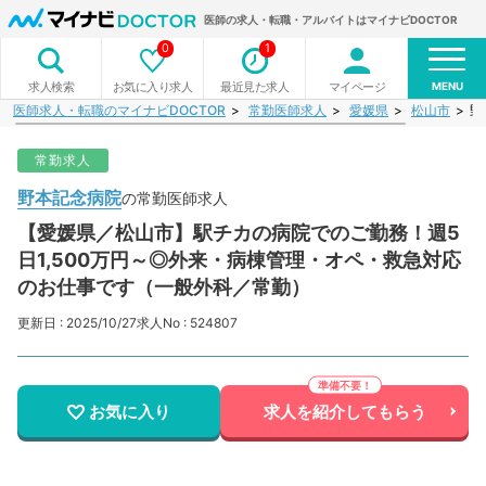
医師の求人・転職・アルバイトはマイナビDOCTOR
0
1
MENU
お気に入り求人
最近見た求人
マイページ
求人検索
医師求人・転職のマイナビDOCTOR
常勤医師求人
愛媛県
松山市
野
常勤求人
野本記念病院
の常勤医師求人
【愛媛県／松山市】駅チカの病院でのご勤務！週5
日1,500万円～◎外来・病棟管理・オペ・救急対応
のお仕事です（一般外科／常勤）
更新日 : 2025/10/27
求人No : 524807
お気に入り
求人を紹介してもらう