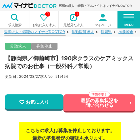
医師の求人・転職・アルバイトはマイナビDOCTOR
0
1
MENU
お気に入り求人
最近見た求人
マイページ
求人検索
医師求人・転職のマイナビDOCTOR
常勤医師求人
静岡県
御前崎市
常勤求人
募集停止
【静岡県／御前崎市】190床クラスのケアミックス
病院でのお仕事（一般外科／常勤）
更新日 : 2024/08/27
求人No : 519154
最新の募集状況を
お気に入り
問い合わせる
こちらの求人は募集を停止しております。
最新の募集状況の確認も承ります。