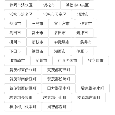
静岡市清水区
浜松市
浜松市中央区
浜松市浜名区
浜松市天竜区
沼津市
熱海市
三島市
富士宮市
伊東市
島田市
富士市
磐田市
焼津市
掛川市
藤枝市
御殿場市
袋井市
下田市
裾野市
湖西市
伊豆市
御前崎市
菊川市
伊豆の国市
牧之原市
賀茂郡東伊豆町
賀茂郡河津町
賀茂郡南伊豆町
賀茂郡松崎町
賀茂郡西伊豆町
田方郡函南町
駿東郡清水町
駿東郡長泉町
駿東郡小山町
榛原郡吉田町
榛原郡川根本町
周智郡森町