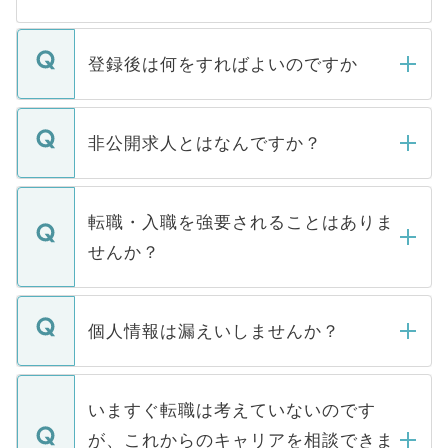
登録後は何をすればよいのですか
ご登録いただきましたら、弊社担当者がご
登録内容を確認し、その後メールもしくは
非公開求人とはなんですか？
お電話にて次のステップのご案内をいたし
ます。通常、5営業日以内にはご連絡をせて
マイナビDOCTORで取り扱っている求人の
いただきますので、しばらくお待ちくださ
うち約3割は、Webサイトからご覧いただ
転職・入職を強要されることはありま
い。
けない「非公開求人」です。非公開求人は
せんか？
下記の理由によって、一般には公開してい
ません。
転職・入職を強要することは一切ありませ
ん。また、仮に応募先から内定をいただい
個人情報は漏えいしませんか？
■応募殺到を避けるため 人気のある医療機
たとしても、ご本人が納得しない限り、内
関を公にしてしまうと、応募が殺到する場
定を承諾する必要はありません。内定先へ
個人情報が漏えいすることはありませんの
合があります。 選考を効率よく行うため
の辞退の連絡はキャリアパートナーが行い
で、ご安心ください。当サイトからの登録
いますぐ転職は考えていないのです
に、医療機関が求める条件に合った人材の
ますので、ご安心ください。
などで収集したご登録者様の個人情報は、
が、これからのキャリアを相談できま
みを人材紹介会社に依頼するケースが増え