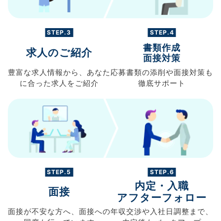
STEP.3
STEP.4
書類作成
求人のご紹介
面接対策
豊富な求人情報から、
あなた
応募書類の
添削や面接対策も
に合った求人を
ご紹介
徹底サポート
STEP.5
STEP.6
内定・入職
面接
アフターフォロー
面接が不安な方へ、
面接への
年収交渉や
入社日調整まで、