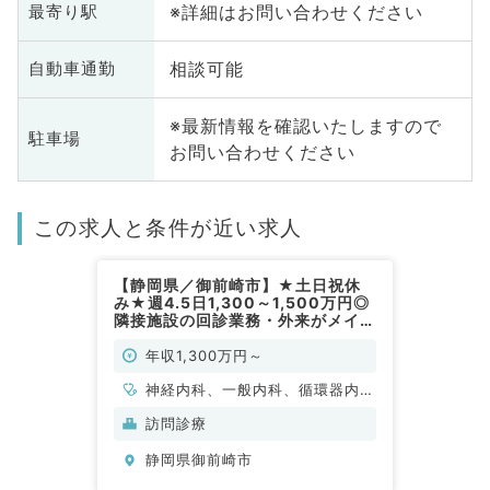
※詳細はお問い合わせください
最寄り駅
相談可能
自動車通勤
※最新情報を確認いたしますので
駐車場
お問い合わせください
この求人と条件が近い求人
【静岡県／御前崎市】★土日祝休
み★週4.5日1,300～1,500万円◎
隣接施設の回診業務・外来がメイン
のクリニックです（内科系／常勤）
年収1,300万円～
神経内科、一般内科、循環器内
科、呼吸器内科、消化器内科、老
訪問診療
年内科、外科系全般、一般外科
静岡県御前崎市