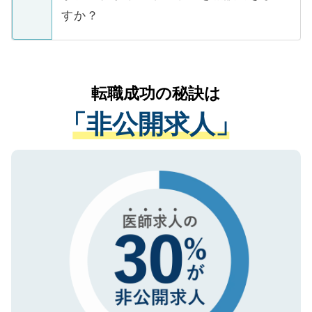
ご本人のキャリアアップおよび転職活動の
ています。
すか？
支援を目的に使用いたします。お預かりし
ているすべての個人データはご本人の許可
お気軽にご相談ください。先生専任のキャ
なく、医療機関側に開示したり、第三者に
リアパートナーが将来のご希望などをおう
提供することは一切ありません。また弊社
かがいして、現在の医療機関の状況や紹介
転職成功の秘訣は
は、個人情報の取り扱いについての厳密な
経験をまじえながら、適切なアドバイスを
管理基準を満たした事業者のみに付与され
「非公開求人」
させていただきます。すぐにご転職をされ
る、プライバシーマークを取得済みです。
ない方には、長期的なサポートが可能です
ご登録いただいた個人情報は、SSL（デー
ので、まずはご登録ください。
タ暗号化）によって保護されていますの
で、機密保持に関してもご安心ください。