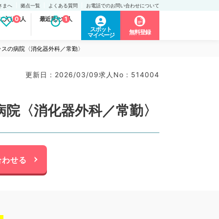
さまへ
拠点一覧
よくある質問
お電話でのお問い合わせについて
に入り求人
0
最近見た求人
1
スポット
無料登録
マイページ
ラスの病院〈消化器外科／常勤〉
更新日 : 2026/03/09
求人No : 514004
病院〈消化器外科／常勤〉
合わせる