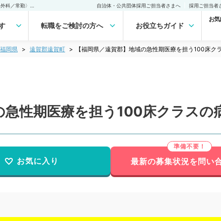
【福岡県／遠賀郡】地域の急性期医療を担う100床クラスの病院〈消化器外科／常勤〉の転職・求人｜医師の求人・転職・アルバイトは【マイナビDOCTOR】
自治体・公共団体採用ご担当者さまへ
採用ご担当者
お気
す
転職をご検討の方へ
お役立ちガイド
福岡県
遠賀郡遠賀町
【福岡県／遠賀郡】地域の急性期医療を担う100床ク
の急性期医療を担う100床クラスの
お気に入り
最新の募集状況を問い