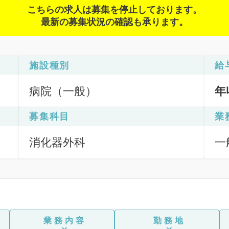
こちらの求人は募集を停止しております。
最新の募集状況の確認も承ります。
施設種別
給
病院（一般）
年
募集科目
業
消化器外科
一
応
業務内容
勤務地