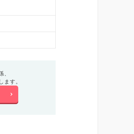
係、
します。