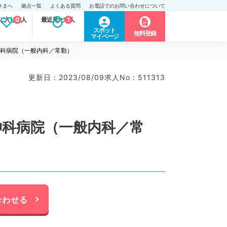
さまへ
拠点一覧
よくある質問
お電話でのお問い合わせについて
に入り求人
0
最近見た求人
1
スポット
無料登録
マイページ
神科病院（一般内科／常勤）
更新日 : 2023/08/09
求人No : 511313
神科病院（一般内科／常
合わせる