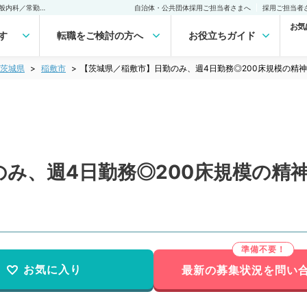
【茨城県／稲敷市】日勤のみ、週4日勤務◎200床規模の精神科病院（一般内科／常勤）の転職・求人｜医師の求人・転職・アルバイトは【マイナビDOCTOR】
自治体・公共団体採用ご担当者さまへ
採用ご担当者
お気
す
転職をご検討の方へ
お役立ちガイド
茨城県
稲敷市
【茨城県／稲敷市】日勤のみ、週4日勤務◎200床規模の精
み、週4日勤務◎200床規模の精
お気に入り
最新の募集状況を問い