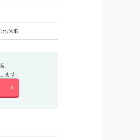
の他休暇
係、
します。