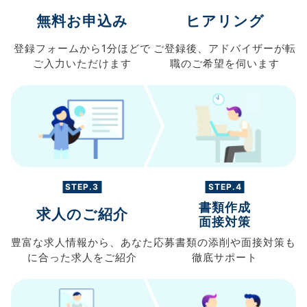
無料お申込み
ヒアリング
登録フォームから
1分ほどで
ご登録後、
アドバイザーが転
ご入力
いただけます
職の
ご希望を伺います
STEP.3
STEP.4
書類作成
求人のご紹介
面接対策
豊富な求人情報から、
あなた
応募書類の
添削や面接対策も
に合った求人を
ご紹介
徹底サポート