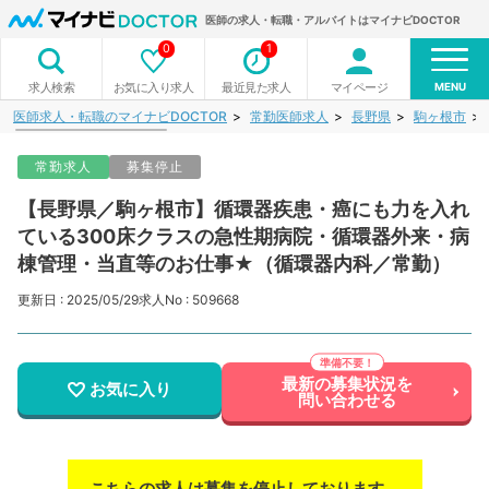
医師の求人・転職・アルバイトはマイナビDOCTOR
0
1
MENU
お気に入り求人
最近見た求人
マイページ
求人検索
医師求人・転職のマイナビDOCTOR
常勤医師求人
長野県
駒ヶ根市
常勤求人
募集停止
【長野県／駒ヶ根市】循環器疾患・癌にも力を入れ
ている300床クラスの急性期病院・循環器外来・病
棟管理・当直等のお仕事★（循環器内科／常勤）
更新日 : 2025/05/29
求人No : 509668
最新の募集状況を
お気に入り
問い合わせる
こちらの求人は募集を停止しております。