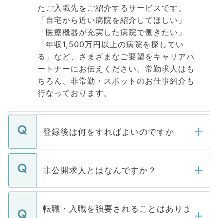
たご入職先をご紹介するサービスです。
「自宅から近い病院を紹介してほしい」
「医療機器が充実した病院で働きたい」
「年収1,500万円以上の病院を探してい
る」など、さまざまなご要望をキャリアパ
ートナーにお伝えください。常勤求人はも
ちろん、非常勤・スポットのお仕事紹介も
行なっております。
登録後は何をすればよいのですか
ご登録いただきましたら、弊社担当者がご
登録内容を確認し、その後メールもしくは
非公開求人とはなんですか？
お電話にて次のステップのご案内をいたし
ます。通常、5営業日以内にはご連絡をせて
マイナビDOCTORで取り扱っている求人の
いただきますので、しばらくお待ちくださ
うち約3割は、Webサイトからご覧いただ
転職・入職を強要されることはありま
い。