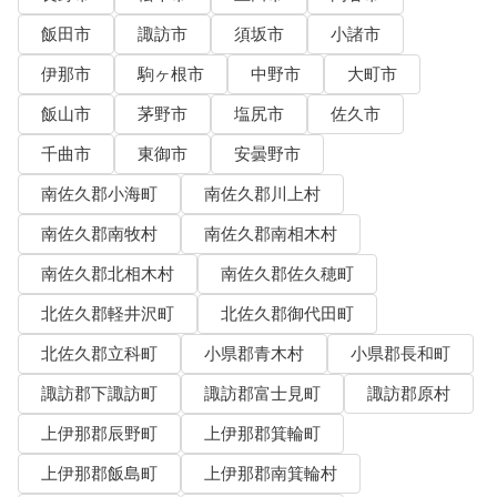
飯田市
諏訪市
須坂市
小諸市
伊那市
駒ヶ根市
中野市
大町市
飯山市
茅野市
塩尻市
佐久市
千曲市
東御市
安曇野市
南佐久郡小海町
南佐久郡川上村
南佐久郡南牧村
南佐久郡南相木村
南佐久郡北相木村
南佐久郡佐久穂町
北佐久郡軽井沢町
北佐久郡御代田町
北佐久郡立科町
小県郡青木村
小県郡長和町
諏訪郡下諏訪町
諏訪郡富士見町
諏訪郡原村
上伊那郡辰野町
上伊那郡箕輪町
上伊那郡飯島町
上伊那郡南箕輪村