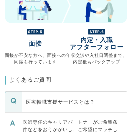
STEP.5
STEP.6
内定・入職
面接
アフターフォロー
面接が不安な方へ、
面接への
年収交渉や
入社日調整まで、
同席も
行っています
内定後もバックアップ
よくあるご質問
医療転職支援サービスとは？
医師専任のキャリアパートナーがご希望条
件などをおうかがいし、ご希望にマッチし