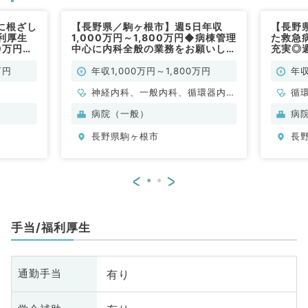
に根ざし
【長野県／駒ヶ根市】週5日年収
【長野
利厚生
1,000万円～1,800万円◆病棟管理
た救急
0万円
中心に内科全般の業務をお願いしま
充実◎週
す（内科系／常勤）
（循環
万円
年収1,000万円～1,800万円
年収
神経内科、一般内科、循環器内
循
科、呼吸器内科、消化器内科、内
病院（一般）
病
分泌・代謝内科、腎臓内科、老年
長野県駒ヶ根市
長
内科、血液内科、膠原病科
<
>
手当/福利厚生
有り
通勤手当