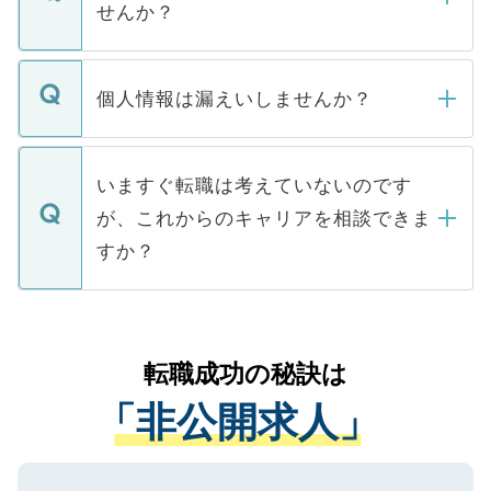
けない「非公開求人」です。非公開求人は
せんか？
下記の理由によって、一般には公開してい
ません。
転職・入職を強要することは一切ありませ
ん。また、仮に応募先から内定をいただい
個人情報は漏えいしませんか？
■応募殺到を避けるため 人気のある医療機
たとしても、ご本人が納得しない限り、内
関を公にしてしまうと、応募が殺到する場
定を承諾する必要はありません。内定先へ
個人情報が漏えいすることはありませんの
合があります。 選考を効率よく行うため
の辞退の連絡はキャリアパートナーが行い
で、ご安心ください。当サイトからの登録
いますぐ転職は考えていないのです
に、医療機関が求める条件に合った人材の
ますので、ご安心ください。
などで収集したご登録者様の個人情報は、
が、これからのキャリアを相談できま
みを人材紹介会社に依頼するケースが増え
ご本人のキャリアアップおよび転職活動の
ています。
すか？
支援を目的に使用いたします。お預かりし
ているすべての個人データはご本人の許可
お気軽にご相談ください。先生専任のキャ
なく、医療機関側に開示したり、第三者に
リアパートナーが将来のご希望などをおう
提供することは一切ありません。また弊社
かがいして、現在の医療機関の状況や紹介
転職成功の秘訣は
は、個人情報の取り扱いについての厳密な
経験をまじえながら、適切なアドバイスを
管理基準を満たした事業者のみに付与され
「非公開求人」
させていただきます。すぐにご転職をされ
る、プライバシーマークを取得済みです。
ない方には、長期的なサポートが可能です
ご登録いただいた個人情報は、SSL（デー
ので、まずはご登録ください。
タ暗号化）によって保護されていますの