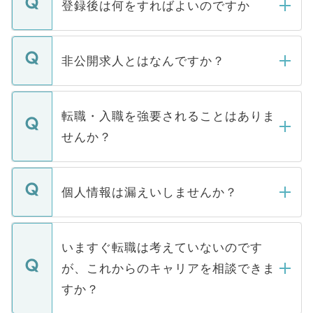
登録後は何をすればよいのですか
ご登録いただきましたら、弊社担当者がご
登録内容を確認し、その後メールもしくは
非公開求人とはなんですか？
お電話にて次のステップのご案内をいたし
ます。通常、5営業日以内にはご連絡をせて
マイナビDOCTORで取り扱っている求人の
いただきますので、しばらくお待ちくださ
うち約3割は、Webサイトからご覧いただ
転職・入職を強要されることはありま
い。
けない「非公開求人」です。非公開求人は
せんか？
下記の理由によって、一般には公開してい
ません。
転職・入職を強要することは一切ありませ
ん。また、仮に応募先から内定をいただい
個人情報は漏えいしませんか？
■応募殺到を避けるため 人気のある医療機
たとしても、ご本人が納得しない限り、内
関を公にしてしまうと、応募が殺到する場
定を承諾する必要はありません。内定先へ
個人情報が漏えいすることはありませんの
合があります。 選考を効率よく行うため
の辞退の連絡はキャリアパートナーが行い
で、ご安心ください。当サイトからの登録
いますぐ転職は考えていないのです
に、医療機関が求める条件に合った人材の
ますので、ご安心ください。
などで収集したご登録者様の個人情報は、
が、これからのキャリアを相談できま
みを人材紹介会社に依頼するケースが増え
ご本人のキャリアアップおよび転職活動の
ています。
すか？
支援を目的に使用いたします。お預かりし