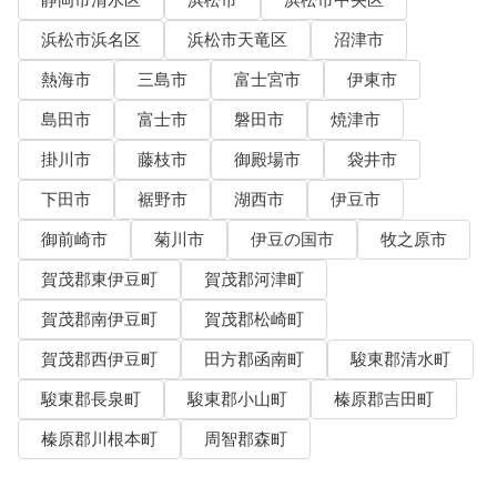
浜松市浜名区
浜松市天竜区
沼津市
熱海市
三島市
富士宮市
伊東市
島田市
富士市
磐田市
焼津市
掛川市
藤枝市
御殿場市
袋井市
下田市
裾野市
湖西市
伊豆市
御前崎市
菊川市
伊豆の国市
牧之原市
賀茂郡東伊豆町
賀茂郡河津町
賀茂郡南伊豆町
賀茂郡松崎町
賀茂郡西伊豆町
田方郡函南町
駿東郡清水町
駿東郡長泉町
駿東郡小山町
榛原郡吉田町
榛原郡川根本町
周智郡森町