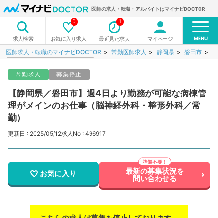
医師の求人・転職・アルバイトはマイナビDOCTOR
0
1
MENU
お気に入り求人
最近見た求人
マイページ
求人検索
医師求人・転職のマイナビDOCTOR
常勤医師求人
静岡県
磐田市
【
常勤求人
募集停止
【静岡県／磐田市】週4日より勤務が可能な病棟管
理がメインのお仕事（脳神経外科・整形外科／常
勤）
更新日 : 2025/05/12
求人No : 496917
最新の募集状況を
お気に入り
問い合わせる
こちらの求人は募集を停止しております。