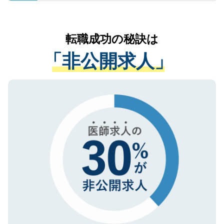
ているすべての個人データはご本人の許可
お気軽にご相談ください。先生専任のキャ
なく、医療機関側に開示したり、第三者に
リアパートナーが将来のご希望などをおう
提供することは一切ありません。また弊社
かがいして、現在の医療機関の状況や紹介
転職成功の秘訣は
は、個人情報の取り扱いについての厳密な
経験をまじえながら、適切なアドバイスを
管理基準を満たした事業者のみに付与され
「非公開求人」
させていただきます。すぐにご転職をされ
る、プライバシーマークを取得済みです。
ない方には、長期的なサポートが可能です
ご登録いただいた個人情報は、SSL（デー
ので、まずはご登録ください。
タ暗号化）によって保護されていますの
で、機密保持に関してもご安心ください。