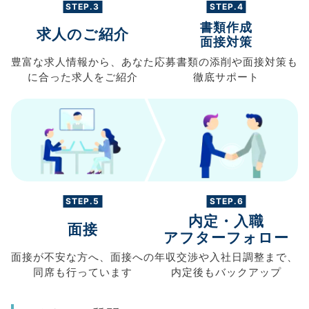
STEP.3
STEP.4
書類作成
求人のご紹介
面接対策
豊富な求人情報から、
あなた
応募書類の
添削や面接対策も
に合った求人を
ご紹介
徹底サポート
STEP.5
STEP.6
内定・入職
面接
アフターフォロー
面接が不安な方へ、
面接への
年収交渉や
入社日調整まで、
同席も
行っています
内定後もバックアップ