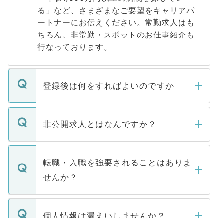
る」など、さまざまなご要望をキャリアパ
ートナーにお伝えください。常勤求人はも
ちろん、非常勤・スポットのお仕事紹介も
行なっております。
登録後は何をすればよいのですか
ご登録いただきましたら、弊社担当者がご
登録内容を確認し、その後メールもしくは
非公開求人とはなんですか？
お電話にて次のステップのご案内をいたし
ます。通常、5営業日以内にはご連絡をせて
マイナビDOCTORで取り扱っている求人の
いただきますので、しばらくお待ちくださ
うち約3割は、Webサイトからご覧いただ
転職・入職を強要されることはありま
い。
けない「非公開求人」です。非公開求人は
せんか？
下記の理由によって、一般には公開してい
ません。
転職・入職を強要することは一切ありませ
ん。また、仮に応募先から内定をいただい
個人情報は漏えいしませんか？