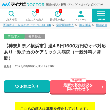
医師の求人・転職・アルバイトはマイナビDOCTOR
0
1
MENU
お気に入り求人
最近見た求人
マイページ
求人検索
医師求人・転職のマイナビDOCTOR
常勤医師求人
神奈川県
横浜市青
常勤求人
募集停止
【神奈川県／横浜市】週4.5日1600万円◎オペ対応
あり・駅チカのケアミックス病院（一般外科／常
勤）
更新日 : 2023/08/09
求人No : 493267
最新の募集状況を
お気に入り
問い合わせる
こちらの求人は募集を停止しております。