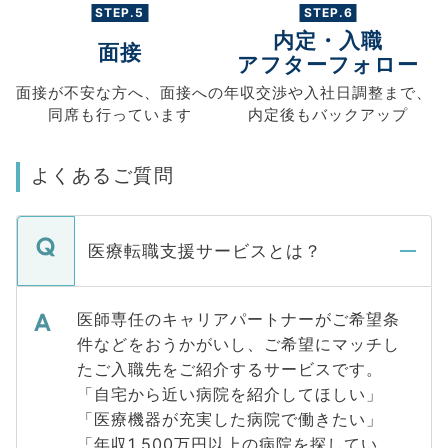
STEP.5
STEP.6
内定・入職
面接
アフターフォロー
面接が不安な方へ、
面接への
年収交渉や
入社日調整まで、
同席も
行っています
内定後もバックアップ
よくあるご質問
医療転職支援サービスとは？
医師専任のキャリアパートナーがご希望条
件などをおうかがいし、ご希望にマッチし
たご入職先をご紹介するサービスです。
「自宅から近い病院を紹介してほしい」
「医療機器が充実した病院で働きたい」
「年収1,500万円以上の病院を探してい