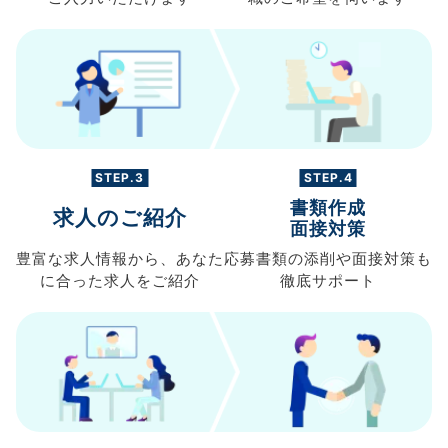
STEP.3
STEP.4
書類作成
求人のご紹介
面接対策
豊富な求人情報から、
あなた
応募書類の
添削や面接対策も
に合った求人を
ご紹介
徹底サポート