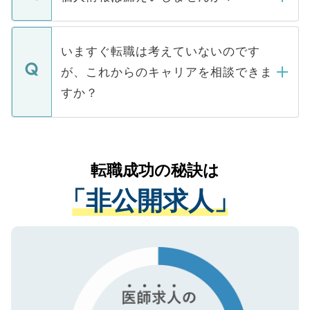
■応募殺到を避けるため 人気のある医療機
たとしても、ご本人が納得しない限り、内
関を公にしてしまうと、応募が殺到する場
定を承諾する必要はありません。内定先へ
個人情報が漏えいすることはありませんの
合があります。 選考を効率よく行うため
の辞退の連絡はキャリアパートナーが行い
で、ご安心ください。当サイトからの登録
いますぐ転職は考えていないのです
に、医療機関が求める条件に合った人材の
ますので、ご安心ください。
などで収集したご登録者様の個人情報は、
が、これからのキャリアを相談できま
みを人材紹介会社に依頼するケースが増え
ご本人のキャリアアップおよび転職活動の
ています。
すか？
支援を目的に使用いたします。お預かりし
ているすべての個人データはご本人の許可
お気軽にご相談ください。先生専任のキャ
なく、医療機関側に開示したり、第三者に
リアパートナーが将来のご希望などをおう
提供することは一切ありません。また弊社
かがいして、現在の医療機関の状況や紹介
転職成功の秘訣は
は、個人情報の取り扱いについての厳密な
経験をまじえながら、適切なアドバイスを
管理基準を満たした事業者のみに付与され
「非公開求人」
させていただきます。すぐにご転職をされ
る、プライバシーマークを取得済みです。
ない方には、長期的なサポートが可能です
ご登録いただいた個人情報は、SSL（デー
ので、まずはご登録ください。
タ暗号化）によって保護されていますの
で、機密保持に関してもご安心ください。