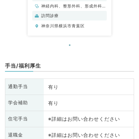
神経内科、整形外科、形成外科、
脳神経外科、呼吸器外科、心臓血
訪問診療
管外科、泌尿器科、一般内科、循
神奈川県横浜市青葉区
環器内科、呼吸器内科、消化器内
科、内分泌・代謝内科、腎臓内
科、老年内科、血液内科、外科系
全般、一般外科、消化器外科、乳
腺外科、膠原病科、大腸・肛門外
科
手当/福利厚生
有り
通勤手当
有り
学会補助
※詳細はお問い合わせください
住宅手当
※詳細はお問い合わせください
退職金