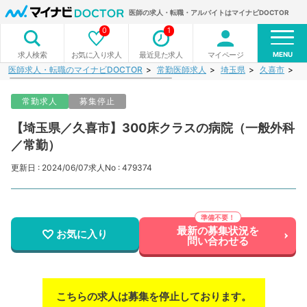
医師の求人・転職・アルバイトはマイナビDOCTOR
0
1
MENU
お気に入り求人
最近見た求人
マイページ
求人検索
医師求人・転職のマイナビDOCTOR
常勤医師求人
埼玉県
久喜市
【
常勤求人
募集停止
【埼玉県／久喜市】300床クラスの病院（一般外科
／常勤）
更新日 : 2024/06/07
求人No : 479374
最新の募集状況を
お気に入り
問い合わせる
こちらの求人は募集を停止しております。