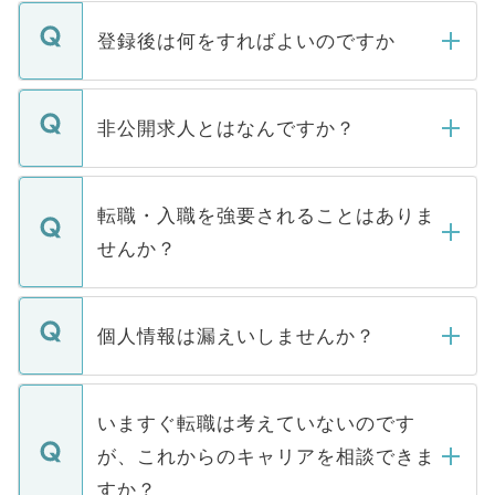
登録後は何をすればよいのですか
ご登録いただきましたら、弊社担当者がご
登録内容を確認し、その後メールもしくは
非公開求人とはなんですか？
お電話にて次のステップのご案内をいたし
ます。通常、5営業日以内にはご連絡をせて
マイナビDOCTORで取り扱っている求人の
いただきますので、しばらくお待ちくださ
うち約3割は、Webサイトからご覧いただ
転職・入職を強要されることはありま
い。
けない「非公開求人」です。非公開求人は
せんか？
下記の理由によって、一般には公開してい
ません。
転職・入職を強要することは一切ありませ
ん。また、仮に応募先から内定をいただい
個人情報は漏えいしませんか？
■応募殺到を避けるため 人気のある医療機
たとしても、ご本人が納得しない限り、内
関を公にしてしまうと、応募が殺到する場
定を承諾する必要はありません。内定先へ
個人情報が漏えいすることはありませんの
合があります。 選考を効率よく行うため
の辞退の連絡はキャリアパートナーが行い
で、ご安心ください。当サイトからの登録
いますぐ転職は考えていないのです
に、医療機関が求める条件に合った人材の
ますので、ご安心ください。
などで収集したご登録者様の個人情報は、
が、これからのキャリアを相談できま
みを人材紹介会社に依頼するケースが増え
ご本人のキャリアアップおよび転職活動の
ています。
すか？