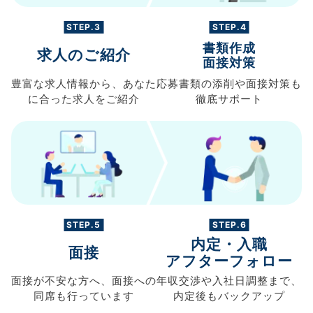
STEP.3
STEP.4
書類作成
求人のご紹介
面接対策
豊富な求人情報から、
あなた
応募書類の
添削や面接対策も
に合った求人を
ご紹介
徹底サポート
STEP.5
STEP.6
内定・入職
面接
アフターフォロー
面接が不安な方へ、
面接への
年収交渉や
入社日調整まで、
同席も
行っています
内定後もバックアップ