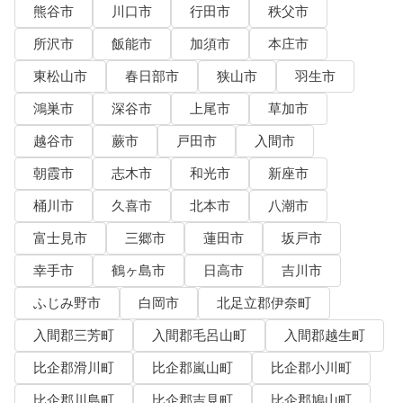
熊谷市
川口市
行田市
秩父市
所沢市
飯能市
加須市
本庄市
東松山市
春日部市
狭山市
羽生市
鴻巣市
深谷市
上尾市
草加市
越谷市
蕨市
戸田市
入間市
朝霞市
志木市
和光市
新座市
桶川市
久喜市
北本市
八潮市
富士見市
三郷市
蓮田市
坂戸市
幸手市
鶴ヶ島市
日高市
吉川市
ふじみ野市
白岡市
北足立郡伊奈町
入間郡三芳町
入間郡毛呂山町
入間郡越生町
比企郡滑川町
比企郡嵐山町
比企郡小川町
比企郡川島町
比企郡吉見町
比企郡鳩山町