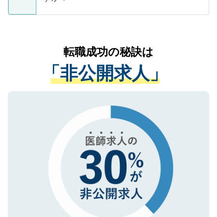
支援を目的に使用いたします。お預かりし
ているすべての個人データはご本人の許可
お気軽にご相談ください。先生専任のキャ
なく、医療機関側に開示したり、第三者に
リアパートナーが将来のご希望などをおう
提供することは一切ありません。また弊社
かがいして、現在の医療機関の状況や紹介
転職成功の秘訣は
は、個人情報の取り扱いについての厳密な
経験をまじえながら、適切なアドバイスを
管理基準を満たした事業者のみに付与され
「非公開求人」
させていただきます。すぐにご転職をされ
る、プライバシーマークを取得済みです。
ない方には、長期的なサポートが可能です
ご登録いただいた個人情報は、SSL（デー
ので、まずはご登録ください。
タ暗号化）によって保護されていますの
で、機密保持に関してもご安心ください。