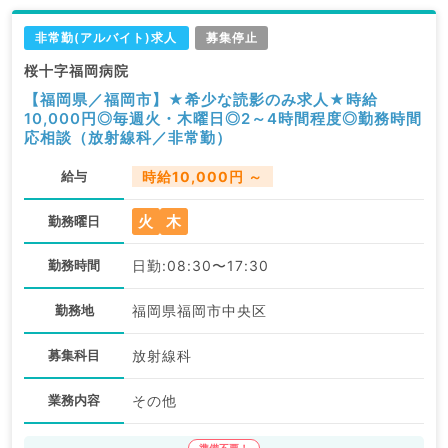
非常勤(アルバイト)求人
募集停止
桜十字福岡病院
【福岡県／福岡市】★希少な読影のみ求人★時給
10,000円◎毎週火・木曜日◎2～4時間程度◎勤務時間
応相談（放射線科／非常勤）
給与
時給10,000円 ～
火
木
勤務曜日
勤務時間
日勤:08:30〜17:30
勤務地
福岡県福岡市中央区
募集科目
放射線科
業務内容
その他