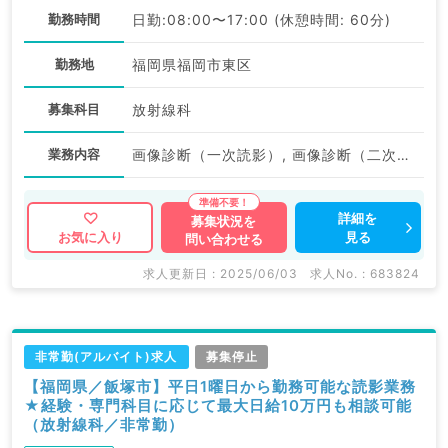
勤務時間
日勤:08:00〜17:00 (休憩時間: 60分)
勤務地
福岡県福岡市東区
募集科目
放射線科
業務内容
画像診断（一次読影）, 画像診断（二次読影）
詳細を
募集状況を
見る
お気に入り
問い合わせる
求人更新日 : 2025/06/03
求人No. : 683824
非常勤(アルバイト)求人
募集停止
【福岡県／飯塚市】平日1曜日から勤務可能な読影業務
★経験・専門科目に応じて最大日給10万円も相談可能
（放射線科／非常勤）