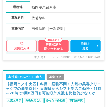
勤務地
福岡県久留米市
募集科目
放射線科
業務内容
画像診断（一次読影）
詳細を
募集状況を
見る
お気に入り
問い合わせる
求人更新日 : 2023/09/01
求人No. : 631043
非常勤(アルバイト)求人
募集停止
【福岡市／中央区】科目・経験不問！人気の美容クリニ
ックでの募集◎月～日曜日からシフト制のご勤務・11時
～20時で1回8万円も可能◎外来数も比較的少なくゆっ
たりご勤務できます（科目不問／非常勤）
人気エリア
救急対応なし
ゆったりめ勤務
専門医不問