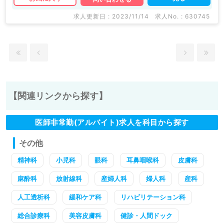
求人更新日 : 2023/11/14
求人No. : 630745
【関連リンクから探す】
医師非常勤(アルバイト)求人を科目から探す
その他
精神科
小児科
眼科
耳鼻咽喉科
皮膚科
麻酔科
放射線科
産婦人科
婦人科
産科
人工透析科
緩和ケア科
リハビリテーション科
総合診療科
美容皮膚科
健診・人間ドック