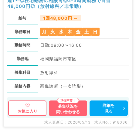
週1～◎在宅勤務の相談可◎2-3時間勤務で日当
48,000円◎（放射線科／非常勤）
給与
1回48,000円 ～
月
火
水
木
金
土
日
勤務曜日
勤務時間
日勤:09:00〜16:00
勤務地
福岡県福岡市南区
募集科目
放射線科
業務内容
画像診断（一次読影）
詳細を
募集状況を
見る
お気に入り
問い合わせる
求人更新日 : 2026/05/13
求人No. : 918036