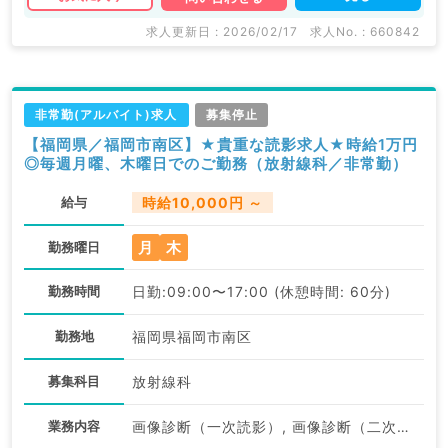
求人更新日 : 2026/02/17
求人No. : 660842
非常勤(アルバイト)求人
募集停止
【福岡県／福岡市南区】★貴重な読影求人★時給1万円
◎毎週月曜、木曜日でのご勤務（放射線科／非常勤）
給与
時給10,000円 ～
月
木
勤務曜日
勤務時間
日勤:09:00〜17:00 (休憩時間: 60分)
勤務地
福岡県福岡市南区
募集科目
放射線科
業務内容
画像診断（一次読影）, 画像診断（二次読影）