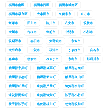
福岡市南区
福岡市西区
福岡市城南区
福岡市早良区
大牟田市
久留米市
直方市
飯塚市
田川市
柳川市
八女市
筑後市
大川市
行橋市
豊前市
中間市
小郡市
筑紫野市
春日市
大野城市
宗像市
太宰府市
古賀市
福津市
うきは市
宮若市
嘉麻市
朝倉市
みやま市
糸島市
那珂川市
糟屋郡宇美町
糟屋郡篠栗町
糟屋郡志免町
糟屋郡須惠町
糟屋郡新宮町
糟屋郡久山町
糟屋郡粕屋町
遠賀郡芦屋町
遠賀郡水巻町
遠賀郡岡垣町
遠賀郡遠賀町
鞍手郡小竹町
鞍手郡鞍手町
嘉穂郡桂川町
朝倉郡筑前町