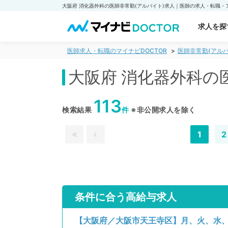
求人を探
医師求人・転職のマイナビDOCTOR
医師非常勤(アルバ
大阪府 消化器外科の
113
検索結果
件
※非公開求人を除く
1
2
条件に合う高給与求人