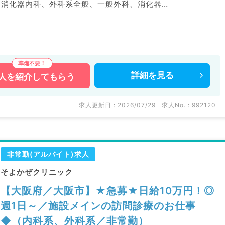
一般内科、循環器内科、消化器内科、外科系全般、一般外科、消化器外科
詳細を
見る
人を
紹介してもらう
求人更新日 : 2026/07/29
求人No. : 992120
非常勤(アルバイト)求人
そよかぜクリニック
【大阪府／大阪市】★急募★日給10万円！◎
週1日～／施設メインの訪問診療のお仕事
◆（内科系、外科系／非常勤）