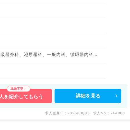
神経内科、整形外科、呼吸器外科、泌尿器科、一般内科、循環器内科、呼吸器内科、消化器内科、内分泌・代謝内科、腎臓内科、血液内科、外科系全般、一般外科、消化器外科、救急科・ＩＣＵ
詳細を
見る
人を
紹介してもらう
求人更新日 : 2026/08/05
求人No. : 744868