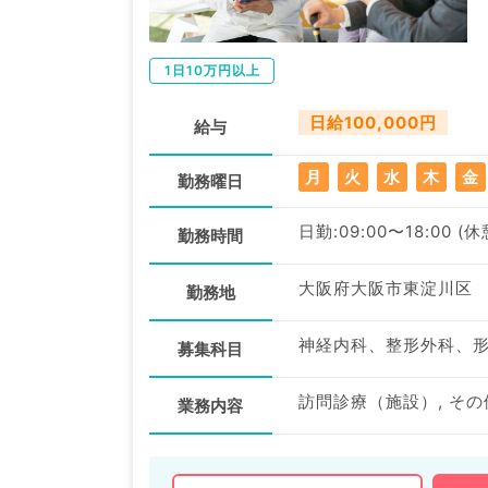
1日10万円以上
日給100,000円
給与
月
火
水
木
金
勤務曜日
日勤:09:00〜18:00 (
勤務時間
大阪府大阪市東淀川区
勤務地
募集科目
訪問診療（施設）, その
業務内容