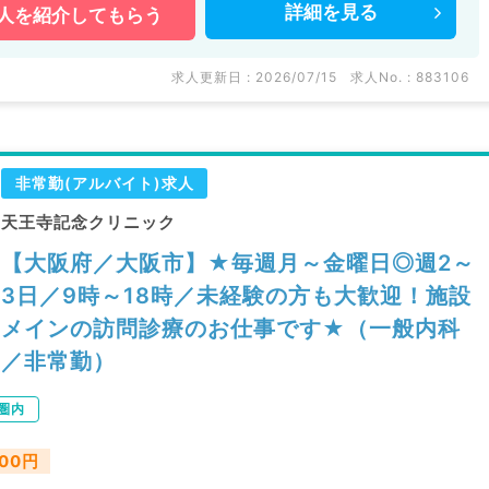
詳細を
見る
人を
紹介してもらう
求人更新日 : 2026/07/15
求人No. : 883106
非常勤(アルバイト)求人
天王寺記念クリニック
【大阪府／大阪市】★毎週月～金曜日◎週2～
3日／9時～18時／未経験の方も大歓迎！施設
メインの訪問診療のお仕事です★（一般内科
／非常勤）
圏内
000円