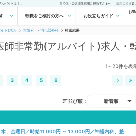
大阪府 消化器外科の医師非常勤(アルバイト)求人｜医師の求人・転職・アルバイトは【マイナビDOCTOR】
自治体・公共団体採用ご担当者さまへ
採用ご担当者
お気
す
転職をご検討の方へ
お役立ちガイド
イト)求人
大阪府
消化器外科
検索結果
医師非常勤(アルバイト)求人・
1～20件を表
3
4
5
6
並び順：
新着順
【大阪府／大阪市天王寺区】月、火、水、木、金曜日／時給11,000円 ～ 13,000円／神経内科、整形外科、脳神経外科、心臓血管外科、泌尿器科、一般内科、循環器内科、呼吸器内科、消化器内科、内分泌・代謝内科、腎臓内科、老年内科、血液内科、外科系全般、一般外科、消化器外科、膠原病科／訪問診療（施設）、訪問診療（施設）