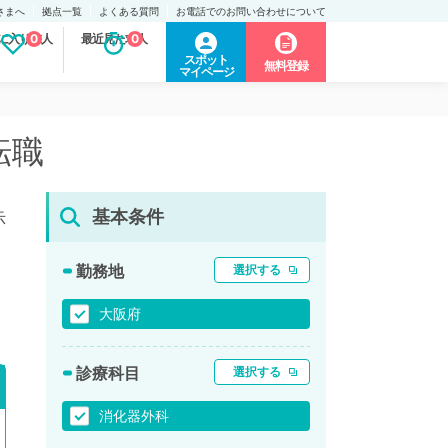
さまへ
拠点一覧
よくある質問
お電話でのお問い合わせについて
に入り求人
0
最近見た求人
0
スポット
無料登録
マイページ
転職
基本条件
示
勤務地
選択する
大阪府
診療科目
選択する
消化器外科