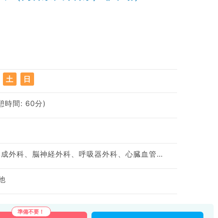
土
日
休憩時間: 60分)
神経内科、整形外科、形成外科、脳神経外科、呼吸器外科、心臓血管外科、泌尿器科、一般内科、循環器内科、呼吸器内科、消化器内科、内分泌・代謝内科、腎臓内科、老年内科、血液内科、外科系全般、一般外科、消化器外科、乳腺外科、膠原病科、大腸・肛門外科
他