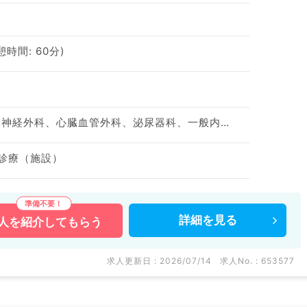
休憩時間: 60分)
神経内科、整形外科、脳神経外科、心臓血管外科、泌尿器科、一般内科、循環器内科、呼吸器内科、消化器内科、内分泌・代謝内科、腎臓内科、老年内科、血液内科、外科系全般、一般外科、消化器外科、膠原病科
問診療（施設）
詳細を
見る
人を
紹介してもらう
求人更新日 : 2026/07/14
求人No. : 653577