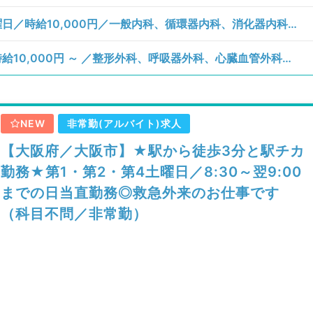
【大阪府／豊中市】月、火、水、木、金曜日／時給10,000円／一般内科、循環器内科、消化器内科、外科系全般、一般外科、消化器外科／一般外来、訪問診療（居宅）、訪問診療（施設）
【大阪府／大阪市鶴見区】月、火曜日／時給10,000円 ～ ／整形外科、呼吸器外科、心臓血管外科、一般内科、循環器内科、呼吸器内科、消化器内科、内分泌・代謝内科、外科系全般、一般外科、消化器外科／病棟管理
NEW
非常勤(アルバイト)求人
【大阪府／大阪市】★駅から徒歩3分と駅チカ
勤務★第1・第2・第4土曜日／8:30～翌9:00
までの日当直勤務◎救急外来のお仕事です
（科目不問／非常勤）