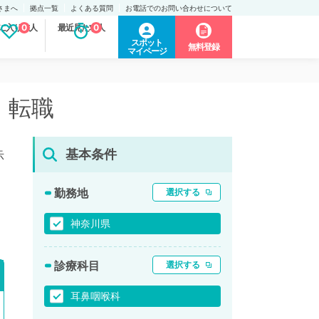
さまへ
拠点一覧
よくある質問
お電話でのお問い合わせについて
に入り求人
0
最近見た求人
0
スポット
無料登録
マイページ
・転職
基本条件
示
勤務地
選択する
神奈川県
診療科目
選択する
耳鼻咽喉科