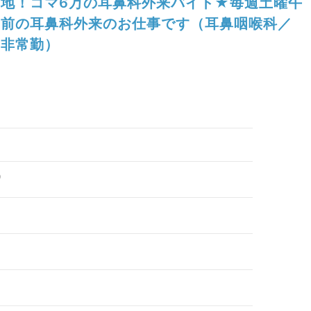
地！コマ6万の耳鼻科外来バイト★毎週土曜午
前の耳鼻科外来のお仕事です（耳鼻咽喉科／
非常勤）
0