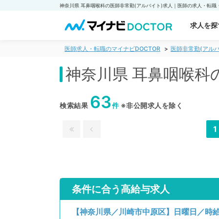
求人を探
医師求人・転職のマイナビDOCTOR
医師非常勤(アルバ
神奈川県 耳鼻咽喉科
63
検索結果
件
※非公開求人を除く
1
条件に合う高給与求人
【神奈川県／川崎市中原区】日曜日／時給1