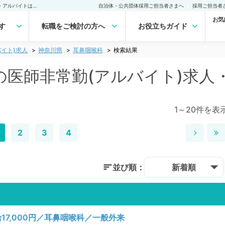
神奈川県 耳鼻咽喉科の医師非常勤(アルバイト)求人｜医師の求人・転職・アルバイトは【マイナビDOCTOR】
自治体・公共団体採用ご担当者さまへ
採用ご担当者
お気
す
転職をご検討の方へ
お役立ちガイド
イト)求人
神奈川県
耳鼻咽喉科
検索結果
の医師非常勤(アルバイト)求人
1～20件を表
2
3
4
並び順：
新着順
7,000円／耳鼻咽喉科／一般外来