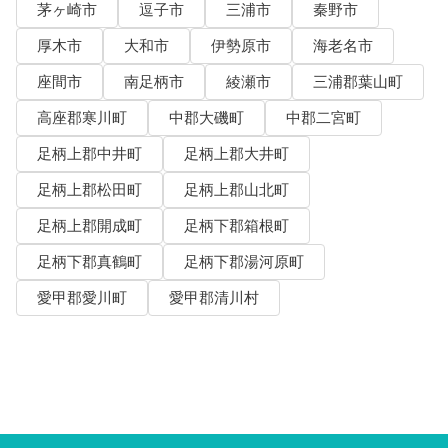
茅ヶ崎市
逗子市
三浦市
秦野市
厚木市
大和市
伊勢原市
海老名市
座間市
南足柄市
綾瀬市
三浦郡葉山町
高座郡寒川町
中郡大磯町
中郡二宮町
足柄上郡中井町
足柄上郡大井町
足柄上郡松田町
足柄上郡山北町
足柄上郡開成町
足柄下郡箱根町
足柄下郡真鶴町
足柄下郡湯河原町
愛甲郡愛川町
愛甲郡清川村