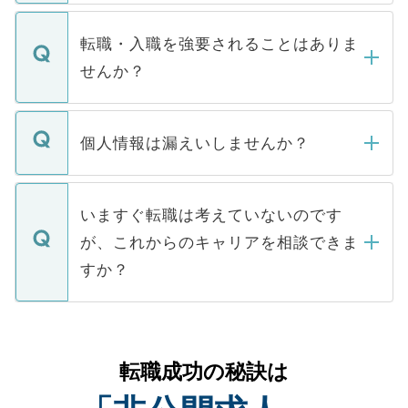
ます。通常、5営業日以内にはご連絡をせて
マイナビDOCTORで取り扱っている求人の
いただきますので、しばらくお待ちくださ
うち約3割は、Webサイトからご覧いただ
転職・入職を強要されることはありま
い。
けない「非公開求人」です。非公開求人は
せんか？
下記の理由によって、一般には公開してい
ません。
転職・入職を強要することは一切ありませ
ん。また、仮に応募先から内定をいただい
個人情報は漏えいしませんか？
■応募殺到を避けるため 人気のある医療機
たとしても、ご本人が納得しない限り、内
関を公にしてしまうと、応募が殺到する場
定を承諾する必要はありません。内定先へ
個人情報が漏えいすることはありませんの
合があります。 選考を効率よく行うため
の辞退の連絡はキャリアパートナーが行い
で、ご安心ください。当サイトからの登録
いますぐ転職は考えていないのです
に、医療機関が求める条件に合った人材の
ますので、ご安心ください。
などで収集したご登録者様の個人情報は、
が、これからのキャリアを相談できま
みを人材紹介会社に依頼するケースが増え
ご本人のキャリアアップおよび転職活動の
ています。
すか？
支援を目的に使用いたします。お預かりし
ているすべての個人データはご本人の許可
お気軽にご相談ください。先生専任のキャ
なく、医療機関側に開示したり、第三者に
リアパートナーが将来のご希望などをおう
提供することは一切ありません。また弊社
かがいして、現在の医療機関の状況や紹介
転職成功の秘訣は
は、個人情報の取り扱いについての厳密な
経験をまじえながら、適切なアドバイスを
管理基準を満たした事業者のみに付与され
させていただきます。すぐにご転職をされ