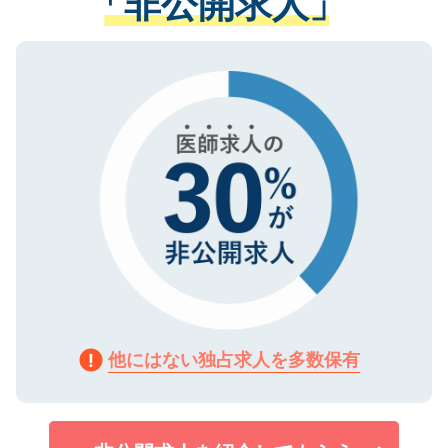
「非公開求人」
る、プライバシーマークを取得済みです。
ない方には、長期的なサポートが可能です
ご登録いただいた個人情報は、SSL（デー
ので、まずはご登録ください。
タ暗号化）によって保護されていますの
で、機密保持に関してもご安心ください。
他にはない独占求人を多数保有