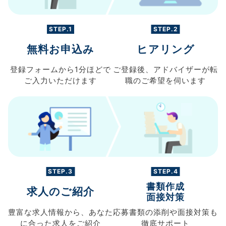
STEP.1
STEP.2
無料お申込み
ヒアリング
登録フォームから
1分ほどで
ご登録後、
アドバイザーが転
ご入力
いただけます
職の
ご希望を伺います
STEP.3
STEP.4
書類作成
求人のご紹介
面接対策
豊富な求人情報から、
あなた
応募書類の
添削や面接対策も
に合った求人を
ご紹介
徹底サポート