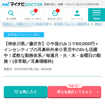
医師の求人・転職・アルバイトはマイナビDOCTOR
0
1
MENU
お気に入り求人
最近見た求人
マイページ
求人検索
医師求人・転職のマイナビDOCTOR
非常勤(アルバイト)医師求人
神奈川
非常勤(アルバイト)求人
【神奈川県／藤沢市】◇午後のみコマ60,000円＋
インセンティブの耳鼻科外来◇育児中のDrも活躍
中！柔軟な勤務体系／毎週月・火・木・金曜日の勤
務！(非常勤／耳鼻咽喉科)
更新日 : 2023/09/11
求人No : 653428
お気に入り
求人を紹介してもらう