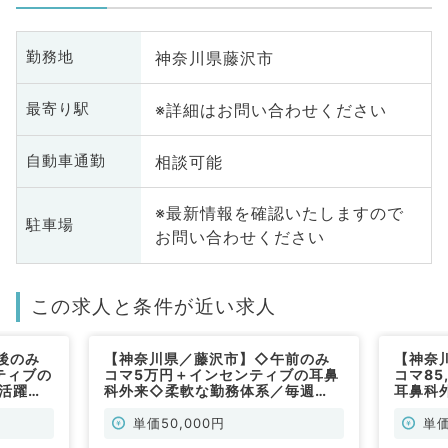
神奈川県藤沢市
勤務地
※詳細はお問い合わせください
最寄り駅
相談可能
自動車通勤
※最新情報を確認いたしますので
駐車場
お問い合わせください
この求人と条件が近い求人
後のみ
【神奈川県／藤沢市】◇午前のみ
【神奈
ティブの
コマ5万円＋インセンティブの耳鼻
コマ85
活躍
科外来◇柔軟な勤務体系／毎週
耳鼻科
水・金曜
月・火曜日の勤務(非常勤／耳鼻咽
中！柔
喉科)
日(非
単価50,000円
単価