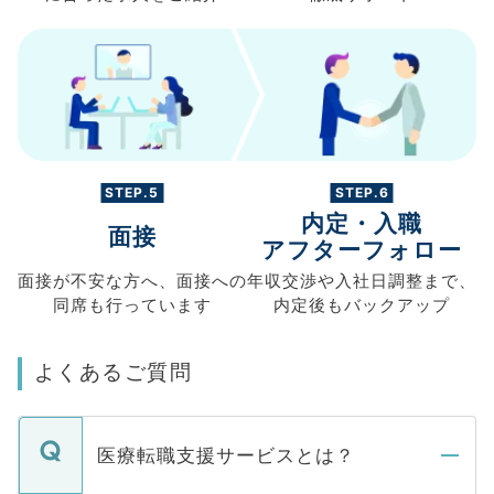
STEP.5
STEP.6
内定・入職
面接
アフターフォロー
面接が不安な方へ、
面接への
年収交渉や
入社日調整まで、
同席も
行っています
内定後もバックアップ
よくあるご質問
医療転職支援サービスとは？