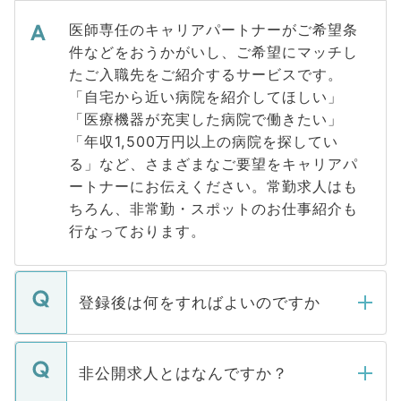
医師専任のキャリアパートナーがご希望条
件などをおうかがいし、ご希望にマッチし
たご入職先をご紹介するサービスです。
「自宅から近い病院を紹介してほしい」
「医療機器が充実した病院で働きたい」
「年収1,500万円以上の病院を探してい
る」など、さまざまなご要望をキャリアパ
ートナーにお伝えください。常勤求人はも
ちろん、非常勤・スポットのお仕事紹介も
行なっております。
登録後は何をすればよいのですか
ご登録いただきましたら、弊社担当者がご
登録内容を確認し、その後メールもしくは
非公開求人とはなんですか？
お電話にて次のステップのご案内をいたし