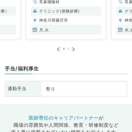
耳鼻咽喉科
耳
診療）
クリニック(保険診療)
ク
神奈川県藤沢市
神
月,火
水,
<
>
手当/福利厚生
有り
通勤手当
医師専任のキャリアパートナー
が
職場の雰囲気や人間関係、
教育・研修制度など