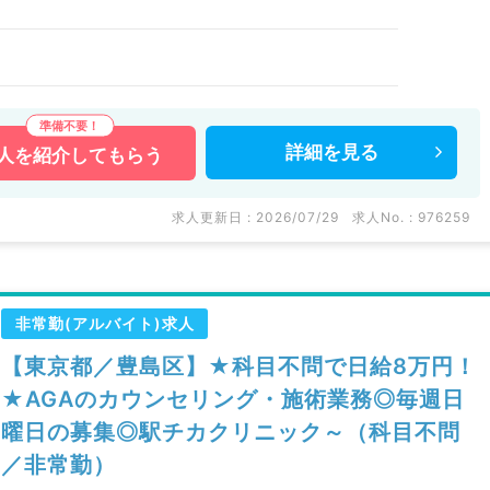
詳細を
見る
人を
紹介してもらう
求人更新日 : 2026/07/29
求人No. : 976259
非常勤(アルバイト)求人
【東京都／豊島区】★科目不問で日給8万円！
★AGAのカウンセリング・施術業務◎毎週日
曜日の募集◎駅チカクリニック～（科目不問
／非常勤）