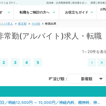
東京都 その他の医師非常勤(アルバイト)求人｜医師の求人・転職・アルバイトは【マイナビDOCTOR】
自治体・公共団体採用ご担当者さまへ
採用ご担当者
お気
す
転職をご検討の方へ
お役立ちガイド
イト)求人
東京都
その他
検索結果
非常勤(アルバイト)求人・転職
1～20件を表
2
3
4
5
並び順：
新着順
【東京都／中央区】月、火、水、木、金曜日／時給12,500円 ～ 15,000円／神経内科、精神科、神経科、アレルギー科、リウマチ科、小児科、整形外科、形成外科、美容外科、脳神経外科、呼吸器外科、心臓血管外科、小児外科、皮膚科、泌尿器科、産婦人科、産科、婦人科、眼科、耳鼻咽喉科、気管食道科、放射線科、リハビリテーション科、麻酔科、ペインクリニック、人工透析科、緩和ケア科、一般内科、循環器内科、呼吸器内科、消化器内科、内分泌・代謝内科、腎臓内科、老年内科、血液内科、外科系全般、一般外科、消化器外科、乳腺外科、総合診療科、美容皮膚科、健診・人間ドック、救急科・ＩＣＵ、病理科、基礎医学系、膠原病科、スポーツ整形外科、大腸・肛門外科、その他、産業医、科目不問