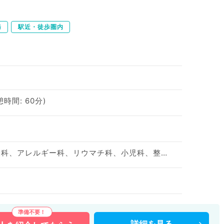
務
駅近・徒歩圏内
憩時間: 60分)
神経内科、精神科、神経科、アレルギー科、リウマチ科、小児科、整形外科、形成外科、美容外科、脳神経外科、呼吸器外科、心臓血管外科、小児外科、皮膚科、泌尿器科、産婦人科、産科、婦人科、眼科、耳鼻咽喉科、気管食道科、放射線科、リハビリテーション科、麻酔科、ペインクリニック、人工透析科、緩和ケア科、一般内科、循環器内科、呼吸器内科、消化器内科、内分泌・代謝内科、腎臓内科、老年内科、血液内科、外科系全般、一般外科、消化器外科、乳腺外科、総合診療科、美容皮膚科、健診・人間ドック、救急科・ＩＣＵ、病理科、基礎医学系、膠原病科、スポーツ整形外科、大腸・肛門外科、その他、産業医、科目不問