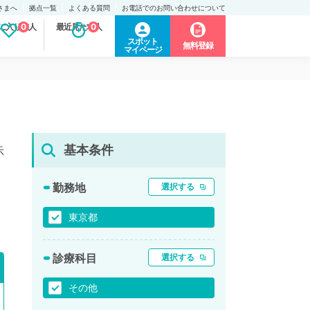
さまへ
拠点一覧
よくある質問
お電話でのお問い合わせについて
に入り求人
0
最近見た求人
0
スポット
無料登録
マイページ
基本条件
示
勤務地
選択する
東京都
診療科目
選択する
その他