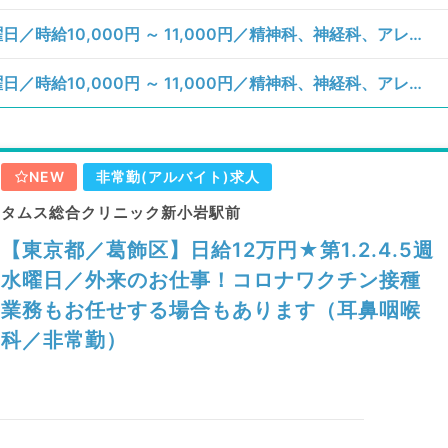
【東京都／新宿区】月、水、金、土、日曜日／時給10,000円 ～ 11,000円／精神科、神経科、アレルギー科、リウマチ科、小児科、皮膚科、産婦人科、産科、婦人科、眼科、耳鼻咽喉科、気管食道科、放射線科、リハビリテーション科、麻酔科、ペインクリニック、人工透析科、緩和ケア科、一般内科、外科系全般、一般外科、総合診療科、美容皮膚科、健診・人間ドック、救急科・ＩＣＵ、病理科、基礎医学系、その他、産業医、科目不問
【東京都／新宿区】月、水、金、土、日曜日／時給10,000円 ～ 11,000円／精神科、神経科、アレルギー科、リウマチ科、小児科、皮膚科、産婦人科、産科、婦人科、眼科、耳鼻咽喉科、気管食道科、放射線科、リハビリテーション科、麻酔科、ペインクリニック、人工透析科、緩和ケア科、一般内科、外科系全般、一般外科、総合診療科、美容皮膚科、健診・人間ドック、救急科・ＩＣＵ、病理科、基礎医学系、その他、産業医、科目不問
NEW
非常勤(アルバイト)求人
タムス総合クリニック新小岩駅前
【東京都／葛飾区】日給12万円★第1.2.4.5週
水曜日／外来のお仕事！コロナワクチン接種
業務もお任せする場合もあります（耳鼻咽喉
科／非常勤）