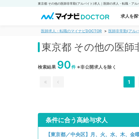
求人を探
医師求人・転職のマイナビDOCTOR
医師非常勤(アルバ
東京都 その他の医師
90
検索結果
件
※非公開求人を除く
1
条件に合う高給与求人