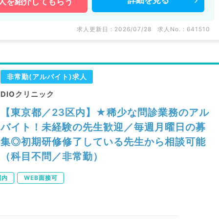
詳細を
見る
人を
紹介してもらう
求人更新日 : 2026/07/28
求人No. : 641510
非常勤(アルバイト)求人
DIOクリニック
【東京都／23区内】★稀少な問診業務のアル
バイト！未経験の先生歓迎／毎週月曜日の募
集◎初期研修修了している先生から相談可能
（科目不問／非常勤）
圏内
WEB面接可