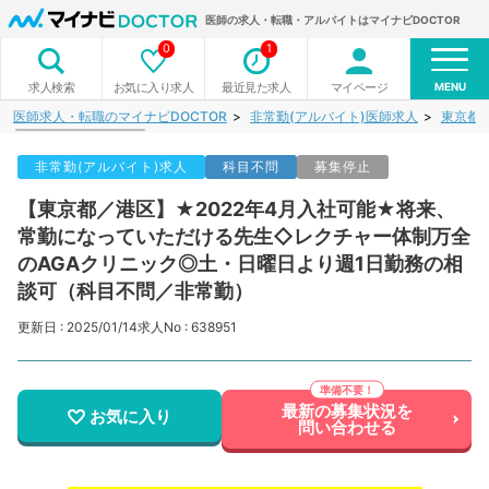
医師の求人・転職・アルバイトはマイナビDOCTOR
0
1
MENU
お気に入り求人
最近見た求人
マイページ
求人検索
医師求人・転職のマイナビDOCTOR
非常勤(アルバイト)医師求人
東京都
非常勤(アルバイト)求人
科目不問
募集停止
【東京都／港区】★2022年4月入社可能★将来、
常勤になっていただける先生◇レクチャー体制万全
のAGAクリニック◎土・日曜日より週1日勤務の相
談可（科目不問／非常勤）
更新日 : 2025/01/14
求人No : 638951
最新の募集状況を
お気に入り
問い合わせる