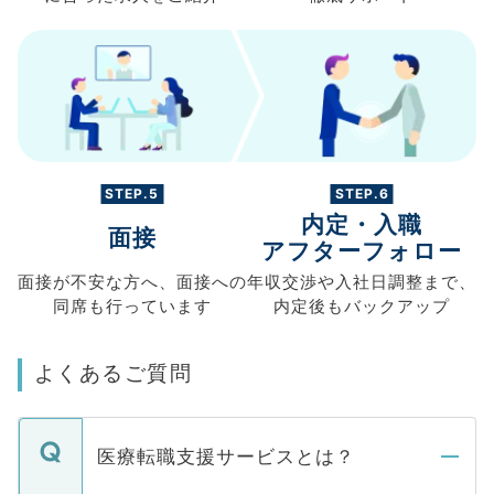
STEP.5
STEP.6
内定・入職
面接
アフターフォロー
面接が不安な方へ、
面接への
年収交渉や
入社日調整まで、
同席も
行っています
内定後もバックアップ
よくあるご質問
医療転職支援サービスとは？