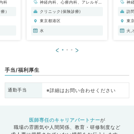
内科
神経内科、心療内科、アレルギー
神
科、皮膚科、一般内科、循環器内
形
診療）
クリニック(保険診療)
訪
科、呼吸器内科、消化器内科、内
科
東京都港区
東
分泌・代謝内科、腎臓内科、老年
小
内科、膠原病科
循
水
火,
内
科
<
>
外
原
腸
手当/福利厚生
※詳細はお問い合わせください
通勤手当
医師専任のキャリアパートナー
が
職場の雰囲気や人間関係、
教育・研修制度など