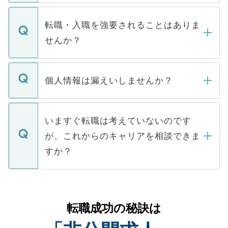
ます。通常、5営業日以内にはご連絡をせて
マイナビDOCTORで取り扱っている求人の
いただきますので、しばらくお待ちくださ
うち約3割は、Webサイトからご覧いただ
転職・入職を強要されることはありま
い。
けない「非公開求人」です。非公開求人は
せんか？
下記の理由によって、一般には公開してい
ません。
転職・入職を強要することは一切ありませ
ん。また、仮に応募先から内定をいただい
個人情報は漏えいしませんか？
■応募殺到を避けるため 人気のある医療機
たとしても、ご本人が納得しない限り、内
関を公にしてしまうと、応募が殺到する場
定を承諾する必要はありません。内定先へ
個人情報が漏えいすることはありませんの
合があります。 選考を効率よく行うため
の辞退の連絡はキャリアパートナーが行い
で、ご安心ください。当サイトからの登録
いますぐ転職は考えていないのです
に、医療機関が求める条件に合った人材の
ますので、ご安心ください。
などで収集したご登録者様の個人情報は、
が、これからのキャリアを相談できま
みを人材紹介会社に依頼するケースが増え
ご本人のキャリアアップおよび転職活動の
ています。
すか？
支援を目的に使用いたします。お預かりし
ているすべての個人データはご本人の許可
お気軽にご相談ください。先生専任のキャ
なく、医療機関側に開示したり、第三者に
リアパートナーが将来のご希望などをおう
提供することは一切ありません。また弊社
かがいして、現在の医療機関の状況や紹介
転職成功の秘訣は
は、個人情報の取り扱いについての厳密な
経験をまじえながら、適切なアドバイスを
管理基準を満たした事業者のみに付与され
させていただきます。すぐにご転職をされ