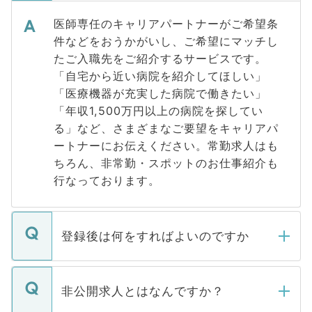
医師専任のキャリアパートナーがご希望条
件などをおうかがいし、ご希望にマッチし
たご入職先をご紹介するサービスです。
「自宅から近い病院を紹介してほしい」
「医療機器が充実した病院で働きたい」
「年収1,500万円以上の病院を探してい
る」など、さまざまなご要望をキャリアパ
ートナーにお伝えください。常勤求人はも
ちろん、非常勤・スポットのお仕事紹介も
行なっております。
登録後は何をすればよいのですか
ご登録いただきましたら、弊社担当者がご
登録内容を確認し、その後メールもしくは
非公開求人とはなんですか？
お電話にて次のステップのご案内をいたし