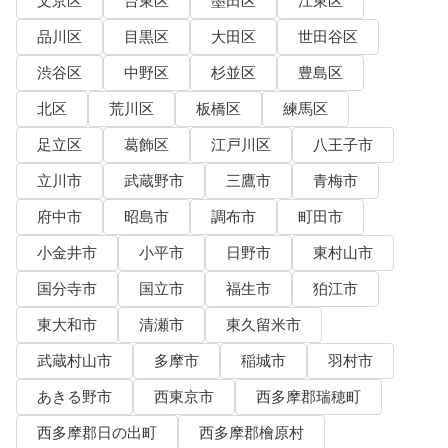
文京区
台東区
墨田区
江東区
品川区
目黒区
大田区
世田谷区
渋谷区
中野区
杉並区
豊島区
北区
荒川区
板橋区
練馬区
足立区
葛飾区
江戸川区
八王子市
立川市
武蔵野市
三鷹市
青梅市
府中市
昭島市
調布市
町田市
小金井市
小平市
日野市
東村山市
国分寺市
国立市
福生市
狛江市
東大和市
清瀬市
東久留米市
武蔵村山市
多摩市
稲城市
羽村市
あきる野市
西東京市
西多摩郡瑞穂町
西多摩郡日の出町
西多摩郡檜原村