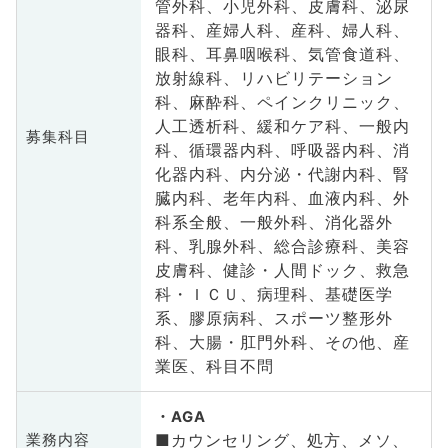
管外科、小児外科、皮膚科、泌尿
器科、産婦人科、産科、婦人科、
眼科、耳鼻咽喉科、気管食道科、
放射線科、リハビリテーション
科、麻酔科、ペインクリニック、
人工透析科、緩和ケア科、一般内
募集科目
科、循環器内科、呼吸器内科、消
化器内科、内分泌・代謝内科、腎
臓内科、老年内科、血液内科、外
科系全般、一般外科、消化器外
科、乳腺外科、総合診療科、美容
皮膚科、健診・人間ドック、救急
科・ＩＣＵ、病理科、基礎医学
系、膠原病科、スポーツ整形外
科、大腸・肛門外科、その他、産
業医、科目不問
AGA
■カウンセリング、処方、メソ、
業務内容