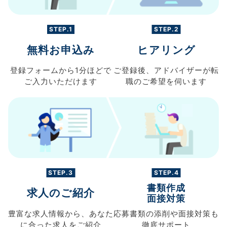
STEP.1
STEP.2
無料お申込み
ヒアリング
登録フォームから
1分ほどで
ご登録後、
アドバイザーが転
ご入力
いただけます
職の
ご希望を伺います
STEP.3
STEP.4
書類作成
求人のご紹介
面接対策
豊富な求人情報から、
あなた
応募書類の
添削や面接対策も
に合った求人を
ご紹介
徹底サポート