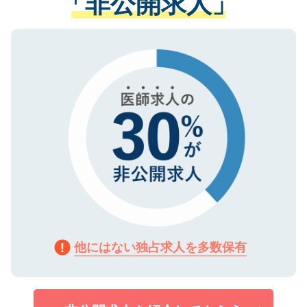
「非公開求人」
る、プライバシーマークを取得済みです。
ない方には、長期的なサポートが可能です
ご登録いただいた個人情報は、SSL（デー
ので、まずはご登録ください。
タ暗号化）によって保護されていますの
で、機密保持に関してもご安心ください。
他にはない独占求人を多数保有