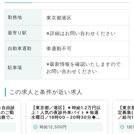
東京都港区
勤務地
※詳細はお問い合わせください
最寄り駅
車通勤不可
自動車通勤
※最新情報を確認いたしますので
駐車場
お問い合わせください
この求人と条件が近い求人
×自由診
【東京都／港区】★時給1.2万円以
【東京
日のご勤
上！人気の夜診外来バイト★毎週
定募集(
勤務で時
水曜日／18時00～20時30分◆駅
／給与
のクリニ
近クリニックでプライマリーな外来
般内科
科／非常
をお願いします（内科系・皮膚科・
時給12,500円
1回
アレルギー科／非常勤）