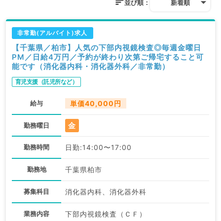
並び順：
新着順
非常勤(アルバイト)求人
【千葉県／柏市】人気の下部内視鏡検査◎毎週金曜日
PM／日給4万円／予約が終わり次第ご帰宅すること可
能です（消化器内科・消化器外科／非常勤）
育児支援（託児所など）
給与
単価40,000円
金
勤務曜日
勤務時間
日勤:14:00〜17:00
勤務地
千葉県柏市
募集科目
消化器内科、消化器外科
業務内容
下部内視鏡検査（ＣＦ）