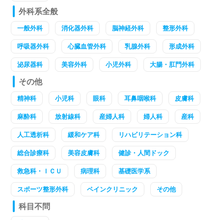
外科系全般
一般外科
消化器外科
脳神経外科
整形外科
呼吸器外科
心臓血管外科
乳腺外科
形成外科
泌尿器科
美容外科
小児外科
大腸・肛門外科
その他
精神科
小児科
眼科
耳鼻咽喉科
皮膚科
麻酔科
放射線科
産婦人科
婦人科
産科
人工透析科
緩和ケア科
リハビリテーション科
総合診療科
美容皮膚科
健診・人間ドック
救急科・ＩＣＵ
病理科
基礎医学系
スポーツ整形外科
ペインクリニック
その他
科目不問