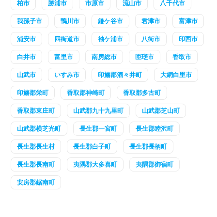
柏市
勝浦市
市原市
流山市
八千代市
我孫子市
鴨川市
鎌ケ谷市
君津市
富津市
浦安市
四街道市
袖ケ浦市
八街市
印西市
白井市
富里市
南房総市
匝瑳市
香取市
山武市
いすみ市
印旛郡酒々井町
大網白里市
印旛郡栄町
香取郡神崎町
香取郡多古町
香取郡東庄町
山武郡九十九里町
山武郡芝山町
山武郡横芝光町
長生郡一宮町
長生郡睦沢町
長生郡長生村
長生郡白子町
長生郡長柄町
長生郡長南町
夷隅郡大多喜町
夷隅郡御宿町
安房郡鋸南町