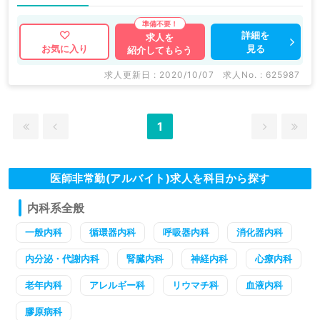
詳細を
求人を
見る
お気に入り
紹介してもらう
求人更新日 : 2020/10/07
求人No. : 625987
1
医師非常勤(アルバイト)求人を科目から探す
内科系全般
一般内科
循環器内科
呼吸器内科
消化器内科
内分泌・代謝内科
腎臓内科
神経内科
心療内科
老年内科
アレルギー科
リウマチ科
血液内科
膠原病科