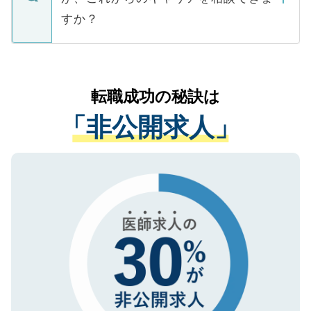
ご本人のキャリアアップおよび転職活動の
ています。
すか？
支援を目的に使用いたします。お預かりし
ているすべての個人データはご本人の許可
お気軽にご相談ください。先生専任のキャ
なく、医療機関側に開示したり、第三者に
リアパートナーが将来のご希望などをおう
提供することは一切ありません。また弊社
かがいして、現在の医療機関の状況や紹介
転職成功の秘訣は
は、個人情報の取り扱いについての厳密な
経験をまじえながら、適切なアドバイスを
管理基準を満たした事業者のみに付与され
「非公開求人」
させていただきます。すぐにご転職をされ
る、プライバシーマークを取得済みです。
ない方には、長期的なサポートが可能です
ご登録いただいた個人情報は、SSL（デー
ので、まずはご登録ください。
タ暗号化）によって保護されていますの
で、機密保持に関してもご安心ください。