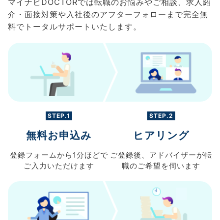
マイナビDOCTORでは転職のお悩みやご相談、求人紹
介・面接対策や入社後のアフターフォローまで完全無
料でトータルサポートいたします。
STEP.1
STEP.2
無料お申込み
ヒアリング
登録フォームから
1分ほどで
ご登録後、
アドバイザーが転
ご入力
いただけます
職の
ご希望を伺います