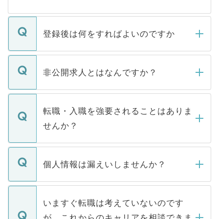
登録後は何をすればよいのですか
ご登録いただきましたら、弊社担当者がご
登録内容を確認し、その後メールもしくは
非公開求人とはなんですか？
お電話にて次のステップのご案内をいたし
ます。通常、5営業日以内にはご連絡をせて
マイナビDOCTORで取り扱っている求人の
いただきますので、しばらくお待ちくださ
うち約3割は、Webサイトからご覧いただ
転職・入職を強要されることはありま
い。
けない「非公開求人」です。非公開求人は
せんか？
下記の理由によって、一般には公開してい
ません。
転職・入職を強要することは一切ありませ
ん。また、仮に応募先から内定をいただい
個人情報は漏えいしませんか？
■応募殺到を避けるため 人気のある医療機
たとしても、ご本人が納得しない限り、内
関を公にしてしまうと、応募が殺到する場
定を承諾する必要はありません。内定先へ
個人情報が漏えいすることはありませんの
合があります。 選考を効率よく行うため
の辞退の連絡はキャリアパートナーが行い
で、ご安心ください。当サイトからの登録
いますぐ転職は考えていないのです
に、医療機関が求める条件に合った人材の
ますので、ご安心ください。
などで収集したご登録者様の個人情報は、
が、これからのキャリアを相談できま
みを人材紹介会社に依頼するケースが増え