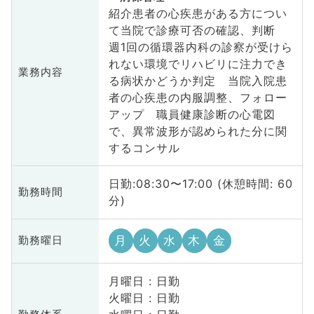
紹介患者の心疾患がある方につい
て当院で診療可否の確認、判断
週1回の循環器内科の診察が受けら
れない環境でリハビリに注力でき
業務内容
る病状かどうか判定 当院入院患
者の心疾患の内服調整、フォロー
アップ 職員健康診断の心電図
で、異常波形が認められた分に関
するコンサル
日勤:08:30〜17:00 (休憩時間: 60
勤務時間
分)
月
火
水
木
金
勤務曜日
月曜日 : 日勤
火曜日 : 日勤