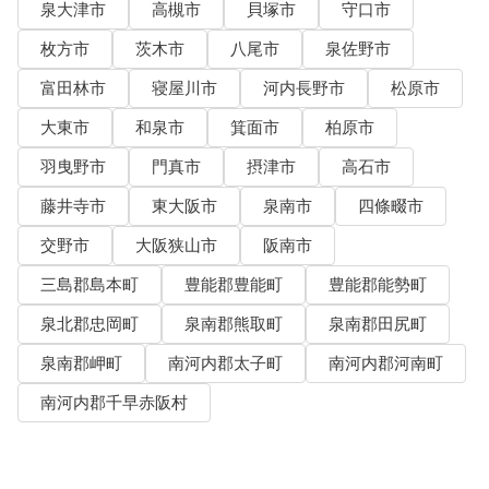
泉大津市
高槻市
貝塚市
守口市
枚方市
茨木市
八尾市
泉佐野市
富田林市
寝屋川市
河内長野市
松原市
大東市
和泉市
箕面市
柏原市
羽曳野市
門真市
摂津市
高石市
藤井寺市
東大阪市
泉南市
四條畷市
交野市
大阪狭山市
阪南市
三島郡島本町
豊能郡豊能町
豊能郡能勢町
泉北郡忠岡町
泉南郡熊取町
泉南郡田尻町
泉南郡岬町
南河内郡太子町
南河内郡河南町
南河内郡千早赤阪村