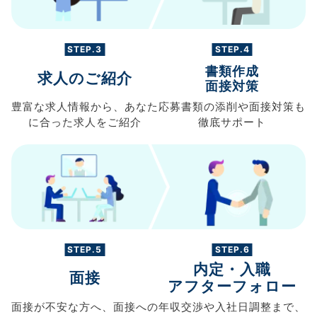
STEP.3
STEP.4
書類作成
求人のご紹介
面接対策
豊富な求人情報から、
あなた
応募書類の
添削や面接対策も
に合った求人を
ご紹介
徹底サポート
STEP.5
STEP.6
内定・入職
面接
アフターフォロー
面接が不安な方へ、
面接への
年収交渉や
入社日調整まで、