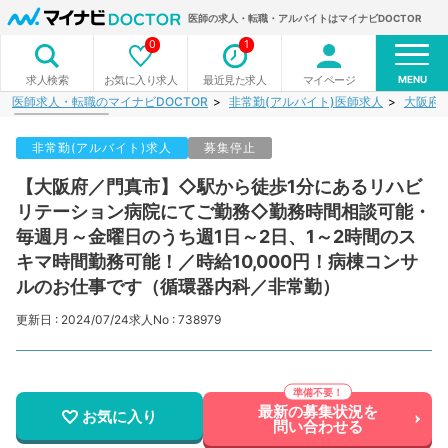
医師の求人・転職・アルバイトはマイナビDOCTOR
0
1
MENU
お気に入り求人
最近見た求人
マイページ
求人検索
医師求人・転職のマイナビDOCTOR
非常勤(アルバイト)医師求人
大阪府
非常勤(アルバイト)求人
募集停止
【大阪府／門真市】◇駅から徒歩1分にあるリハビ
リテーション病院にてご勤務◇勤務時間相談可能・
毎週月～金曜日のうち週1日～2日、1～2時間のス
キマ時間勤務可能！／時給10,000円！病棟コンサ
ルのお仕事です（循環器内科／非常勤）
更新日 : 2024/07/24
求人No : 738979
最新の募集状況を
お気に入り
問い合わせる