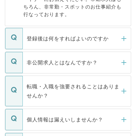
ちろん、非常勤・スポットのお仕事紹介も
行なっております。
登録後は何をすればよいのですか
ご登録いただきましたら、弊社担当者がご
登録内容を確認し、その後メールもしくは
非公開求人とはなんですか？
お電話にて次のステップのご案内をいたし
ます。通常、5営業日以内にはご連絡をせて
マイナビDOCTORで取り扱っている求人の
いただきますので、しばらくお待ちくださ
うち約3割は、Webサイトからご覧いただ
転職・入職を強要されることはありま
い。
けない「非公開求人」です。非公開求人は
せんか？
下記の理由によって、一般には公開してい
ません。
転職・入職を強要することは一切ありませ
ん。また、仮に応募先から内定をいただい
個人情報は漏えいしませんか？
■応募殺到を避けるため 人気のある医療機
たとしても、ご本人が納得しない限り、内
関を公にしてしまうと、応募が殺到する場
定を承諾する必要はありません。内定先へ
個人情報が漏えいすることはありませんの