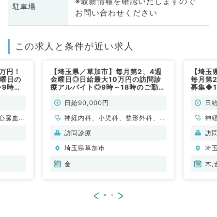
※最新情報を確認いたしますので
駐車場
お問い合わせください
この求人と条件が近い求人
0万円！
【埼玉県／草加市】毎月第2、4週
【埼玉
土曜日の
金曜日◎日給最大10万円の訪問診
毎月第
◆9時～
療アルバイト◎9時～18時のご勤務
募集◆
ニック
◎（内科系／非常勤）
18時
生にオス
で訪問
日給90,000円
日給
／非常
スメで
心臓血管
神経内科、小児科、整形外科、脳
勤）
神
科、循環
神経外科、呼吸器外科、心臓血管
外
訪問診療
訪
化器内
外科、小児外科、泌尿器科、リハ
器
埼玉県草加市
埼
腎臓内
ビリテーション科、麻酔科、緩和
科
、外科系
ケア科、一般内科、循環器内科、
科
金
木,
外科、膠
呼吸器内科、消化器内科、内分
全
泌・代謝内科、腎臓内科、老年内
原
<
>
科、血液内科、外科系全般、一般
外科、消化器外科、総合診療科、