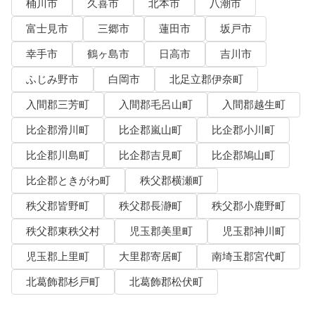
桶川市
久喜市
北本市
八潮市
富士見市
三郷市
蓮田市
坂戸市
幸手市
鶴ヶ島市
日高市
吉川市
ふじみ野市
白岡市
北足立郡伊奈町
入間郡三芳町
入間郡毛呂山町
入間郡越生町
比企郡滑川町
比企郡嵐山町
比企郡小川町
比企郡川島町
比企郡吉見町
比企郡鳩山町
比企郡ときがわ町
秩父郡横瀬町
秩父郡皆野町
秩父郡長瀞町
秩父郡小鹿野町
秩父郡東秩父村
児玉郡美里町
児玉郡神川町
児玉郡上里町
大里郡寄居町
南埼玉郡宮代町
北葛飾郡杉戸町
北葛飾郡松伏町