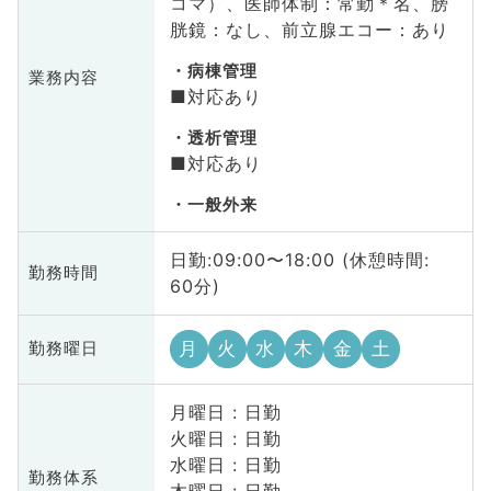
コマ）、医師体制：常勤＊名、膀
胱鏡：なし、前立腺エコー：あり
病棟管理
業務内容
■対応あり
透析管理
■対応あり
一般外来
日勤:09:00〜18:00 (休憩時間:
勤務時間
60分)
月
火
水
木
金
土
勤務曜日
月曜日 : 日勤
火曜日 : 日勤
水曜日 : 日勤
勤務体系