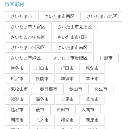
市区町村
さいたま市
さいたま市西区
さいたま市北区
さいたま市大宮区
さいたま市見沼区
さいたま市中央区
さいたま市桜区
さいたま市浦和区
さいたま市南区
さいたま市緑区
さいたま市岩槻区
川越市
熊谷市
川口市
行田市
秩父市
所沢市
飯能市
加須市
本庄市
東松山市
春日部市
狭山市
羽生市
鴻巣市
深谷市
上尾市
草加市
越谷市
蕨市
戸田市
入間市
朝霞市
志木市
和光市
新座市