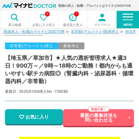
医師の求人・転職・アルバイトはマイナビDOCTOR
0
1
MENU
お気に入り求人
最近見た求人
マイページ
求人検索
医師求人・転職のマイナビDOCTOR
非常勤(アルバイト)医師求人
埼玉県
非常勤(アルバイト)求人
募集停止
【埼玉県／草加市】★人気の透析管理求人★週3
日！900万～／9時～18時のご勤務！都内からも通
いやすい駅チカ病院◎（腎臓内科・泌尿器科・循環
器内科／非常勤）
更新日 : 2025/01/06
求人No : 726080
最新の募集状況を
お気に入り
問い合わせる