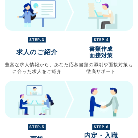
STEP.3
STEP.4
書類作成
求人のご紹介
面接対策
豊富な求人情報から、
あなた
応募書類の
添削や面接対策も
に合った求人を
ご紹介
徹底サポート
STEP.5
STEP.6
内定・入職