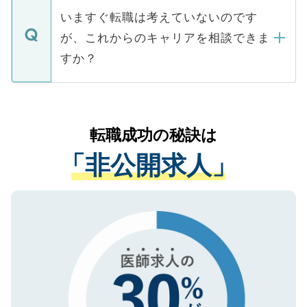
合があります。 選考を効率よく行うため
の辞退の連絡はキャリアパートナーが行い
で、ご安心ください。当サイトからの登録
いますぐ転職は考えていないのです
に、医療機関が求める条件に合った人材の
ますので、ご安心ください。
などで収集したご登録者様の個人情報は、
が、これからのキャリアを相談できま
みを人材紹介会社に依頼するケースが増え
ご本人のキャリアアップおよび転職活動の
ています。
すか？
支援を目的に使用いたします。お預かりし
ているすべての個人データはご本人の許可
お気軽にご相談ください。先生専任のキャ
なく、医療機関側に開示したり、第三者に
リアパートナーが将来のご希望などをおう
提供することは一切ありません。また弊社
かがいして、現在の医療機関の状況や紹介
転職成功の秘訣は
は、個人情報の取り扱いについての厳密な
経験をまじえながら、適切なアドバイスを
管理基準を満たした事業者のみに付与され
「非公開求人」
させていただきます。すぐにご転職をされ
る、プライバシーマークを取得済みです。
ない方には、長期的なサポートが可能です
ご登録いただいた個人情報は、SSL（デー
ので、まずはご登録ください。
タ暗号化）によって保護されていますの
で、機密保持に関してもご安心ください。