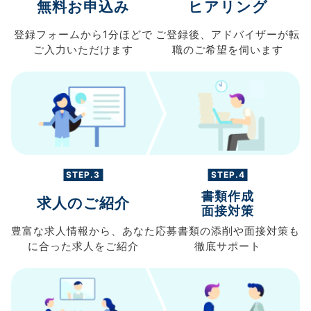
無料お申込み
ヒアリング
登録フォームから
1分ほどで
ご登録後、
アドバイザーが転
ご入力
いただけます
職の
ご希望を伺います
STEP.3
STEP.4
書類作成
求人のご紹介
面接対策
豊富な求人情報から、
あなた
応募書類の
添削や面接対策も
に合った求人を
ご紹介
徹底サポート