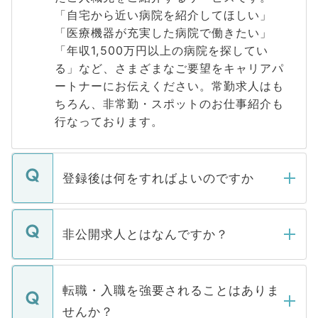
「自宅から近い病院を紹介してほしい」
「医療機器が充実した病院で働きたい」
「年収1,500万円以上の病院を探してい
る」など、さまざまなご要望をキャリアパ
ートナーにお伝えください。常勤求人はも
ちろん、非常勤・スポットのお仕事紹介も
行なっております。
登録後は何をすればよいのですか
ご登録いただきましたら、弊社担当者がご
登録内容を確認し、その後メールもしくは
非公開求人とはなんですか？
お電話にて次のステップのご案内をいたし
ます。通常、5営業日以内にはご連絡をせて
マイナビDOCTORで取り扱っている求人の
いただきますので、しばらくお待ちくださ
うち約3割は、Webサイトからご覧いただ
転職・入職を強要されることはありま
い。
けない「非公開求人」です。非公開求人は
せんか？