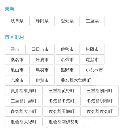
東海
岐阜県
静岡県
愛知県
三重県
市区町村
津市
四日市市
伊勢市
松阪市
桑名市
鈴鹿市
名張市
尾鷲市
亀山市
鳥羽市
熊野市
いなべ市
志摩市
伊賀市
桑名郡木曽岬町
員弁郡東員町
三重郡菰野町
三重郡朝日町
三重郡川越町
多気郡多気町
多気郡明和町
多気郡大台町
度会郡玉城町
度会郡度会町
度会郡大紀町
度会郡南伊勢町