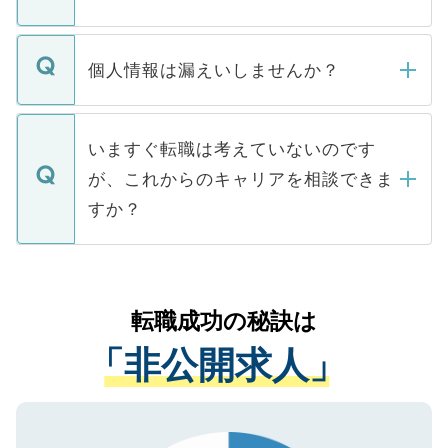
下記の理由によって、一般には公開してい
ません。
転職・入職を強要することは一切ありませ
ん。また、仮に応募先から内定をいただい
個人情報は漏えいしませんか？
■応募殺到を避けるため 人気のある医療機
たとしても、ご本人が納得しない限り、内
関を公にしてしまうと、応募が殺到する場
定を承諾する必要はありません。内定先へ
個人情報が漏えいすることはありませんの
合があります。 選考を効率よく行うため
の辞退の連絡はキャリアパートナーが行い
で、ご安心ください。当サイトからの登録
いますぐ転職は考えていないのです
に、医療機関が求める条件に合った人材の
ますので、ご安心ください。
などで収集したご登録者様の個人情報は、
が、これからのキャリアを相談できま
みを人材紹介会社に依頼するケースが増え
ご本人のキャリアアップおよび転職活動の
ています。
すか？
支援を目的に使用いたします。お預かりし
ているすべての個人データはご本人の許可
お気軽にご相談ください。先生専任のキャ
なく、医療機関側に開示したり、第三者に
リアパートナーが将来のご希望などをおう
提供することは一切ありません。また弊社
かがいして、現在の医療機関の状況や紹介
転職成功の秘訣は
は、個人情報の取り扱いについての厳密な
経験をまじえながら、適切なアドバイスを
管理基準を満たした事業者のみに付与され
「非公開求人」
させていただきます。すぐにご転職をされ
る、プライバシーマークを取得済みです。
ない方には、長期的なサポートが可能です
ご登録いただいた個人情報は、SSL（デー
ので、まずはご登録ください。
タ暗号化）によって保護されていますの
で、機密保持に関してもご安心ください。