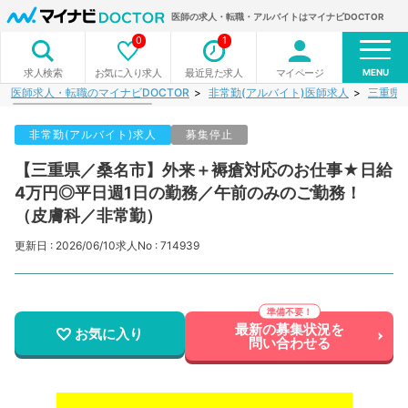
医師の求人・転職・アルバイトはマイナビDOCTOR
0
1
MENU
お気に入り求人
最近見た求人
マイページ
求人検索
医師求人・転職のマイナビDOCTOR
非常勤(アルバイト)医師求人
三重県
非常勤(アルバイト)求人
募集停止
【三重県／桑名市】外来＋褥瘡対応のお仕事★日給
4万円◎平日週1日の勤務／午前のみのご勤務！
（皮膚科／非常勤）
更新日 : 2026/06/10
求人No : 714939
最新の募集状況を
お気に入り
問い合わせる