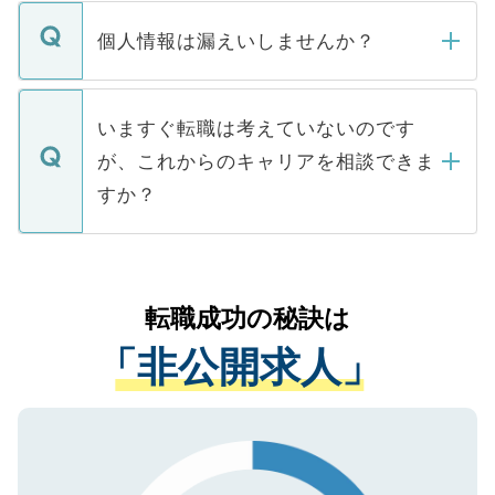
転職・入職を強要することは一切ありませ
ん。また、仮に応募先から内定をいただい
個人情報は漏えいしませんか？
■応募殺到を避けるため 人気のある医療機
たとしても、ご本人が納得しない限り、内
関を公にしてしまうと、応募が殺到する場
定を承諾する必要はありません。内定先へ
個人情報が漏えいすることはありませんの
合があります。 選考を効率よく行うため
の辞退の連絡はキャリアパートナーが行い
で、ご安心ください。当サイトからの登録
いますぐ転職は考えていないのです
に、医療機関が求める条件に合った人材の
ますので、ご安心ください。
などで収集したご登録者様の個人情報は、
が、これからのキャリアを相談できま
みを人材紹介会社に依頼するケースが増え
ご本人のキャリアアップおよび転職活動の
ています。
すか？
支援を目的に使用いたします。お預かりし
ているすべての個人データはご本人の許可
お気軽にご相談ください。先生専任のキャ
なく、医療機関側に開示したり、第三者に
リアパートナーが将来のご希望などをおう
提供することは一切ありません。また弊社
かがいして、現在の医療機関の状況や紹介
転職成功の秘訣は
は、個人情報の取り扱いについての厳密な
経験をまじえながら、適切なアドバイスを
管理基準を満たした事業者のみに付与され
「非公開求人」
させていただきます。すぐにご転職をされ
る、プライバシーマークを取得済みです。
ない方には、長期的なサポートが可能です
ご登録いただいた個人情報は、SSL（デー
ので、まずはご登録ください。
タ暗号化）によって保護されていますの
で、機密保持に関してもご安心ください。