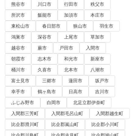
熊谷市
川口市
行田市
秩父市
所沢市
飯能市
加須市
本庄市
東松山市
春日部市
狭山市
羽生市
鴻巣市
深谷市
上尾市
草加市
越谷市
蕨市
戸田市
入間市
朝霞市
志木市
和光市
新座市
桶川市
久喜市
北本市
八潮市
富士見市
三郷市
蓮田市
坂戸市
幸手市
鶴ヶ島市
日高市
吉川市
ふじみ野市
白岡市
北足立郡伊奈町
入間郡三芳町
入間郡毛呂山町
入間郡越生町
比企郡滑川町
比企郡嵐山町
比企郡小川町
比企郡川島町
比企郡吉見町
比企郡鳩山町