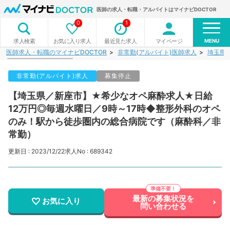
医師の求人・転職・アルバイトはマイナビDOCTOR
0
1
MENU
お気に入り求人
最近見た求人
マイページ
求人検索
医師求人・転職のマイナビDOCTOR
非常勤(アルバイト)医師求人
埼玉県
非常勤(アルバイト)求人
募集停止
【埼玉県／新座市】★希少なオペ麻酔求人★日給
12万円◎毎週水曜日／9時～17時◆整形外科のオペ
のみ！駅から徒歩圏内の総合病院です（麻酔科／非
常勤）
更新日 : 2023/12/22
求人No : 689342
最新の募集状況を
お気に入り
問い合わせる