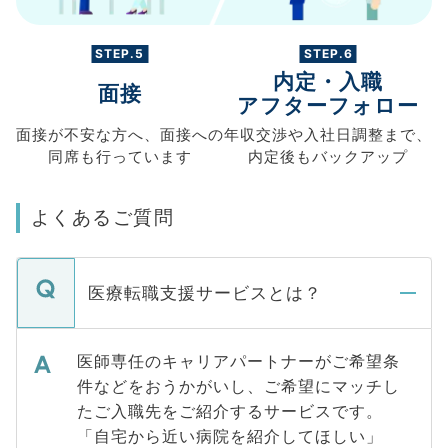
STEP.5
STEP.6
内定・入職
面接
アフターフォロー
面接が不安な方へ、
面接への
年収交渉や
入社日調整まで、
同席も
行っています
内定後もバックアップ
よくあるご質問
医療転職支援サービスとは？
医師専任のキャリアパートナーがご希望条
件などをおうかがいし、ご希望にマッチし
たご入職先をご紹介するサービスです。
「自宅から近い病院を紹介してほしい」