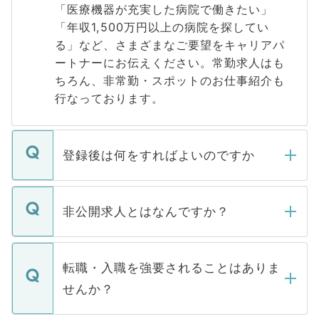
「医療機器が充実した病院で働きたい」
「年収1,500万円以上の病院を探してい
る」など、さまざまなご要望をキャリアパ
ートナーにお伝えください。常勤求人はも
ちろん、非常勤・スポットのお仕事紹介も
行なっております。
登録後は何をすればよいのですか
ご登録いただきましたら、弊社担当者がご
登録内容を確認し、その後メールもしくは
非公開求人とはなんですか？
お電話にて次のステップのご案内をいたし
ます。通常、5営業日以内にはご連絡をせて
マイナビDOCTORで取り扱っている求人の
いただきますので、しばらくお待ちくださ
うち約3割は、Webサイトからご覧いただ
転職・入職を強要されることはありま
い。
けない「非公開求人」です。非公開求人は
せんか？
下記の理由によって、一般には公開してい
ません。