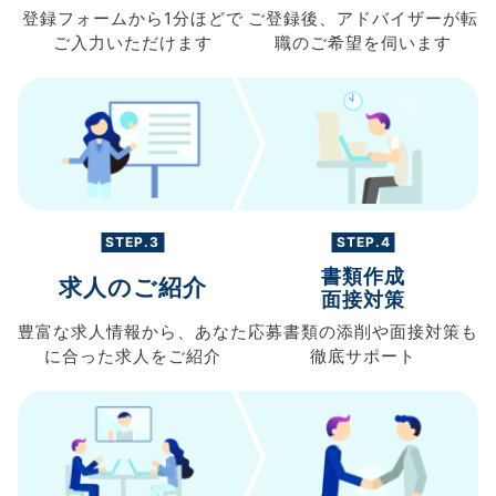
登録フォームから
1分ほどで
ご登録後、
アドバイザーが転
ご入力
いただけます
職の
ご希望を伺います
STEP.3
STEP.4
書類作成
求人のご紹介
面接対策
豊富な求人情報から、
あなた
応募書類の
添削や面接対策も
に合った求人を
ご紹介
徹底サポート