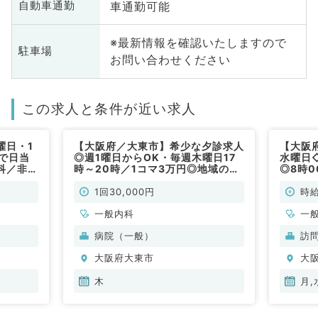
車通勤可能
自動車通勤
※最新情報を確認いたしますので
駐車場
お問い合わせください
この求人と条件が近い求人
曜日・1
【大阪府／大東市】希少な夕診求人
【大阪
で日当
◎週1曜日からOK・毎週木曜日17
水曜日
科／非常
時～20時／1コマ3万円◎地域の中
◎8時0
核病院にて外来のお仕事です！（一
10,0
般内科／非常勤）
事です
1回30,000円
時給
一般内科
一
病院（一般）
訪
大阪府大東市
大
木
月,