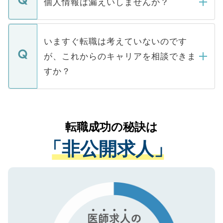
個人情報は漏えいしませんか？
■応募殺到を避けるため 人気のある医療機
たとしても、ご本人が納得しない限り、内
関を公にしてしまうと、応募が殺到する場
定を承諾する必要はありません。内定先へ
個人情報が漏えいすることはありませんの
合があります。 選考を効率よく行うため
の辞退の連絡はキャリアパートナーが行い
で、ご安心ください。当サイトからの登録
いますぐ転職は考えていないのです
に、医療機関が求める条件に合った人材の
ますので、ご安心ください。
などで収集したご登録者様の個人情報は、
が、これからのキャリアを相談できま
みを人材紹介会社に依頼するケースが増え
ご本人のキャリアアップおよび転職活動の
ています。
すか？
支援を目的に使用いたします。お預かりし
ているすべての個人データはご本人の許可
お気軽にご相談ください。先生専任のキャ
なく、医療機関側に開示したり、第三者に
リアパートナーが将来のご希望などをおう
提供することは一切ありません。また弊社
かがいして、現在の医療機関の状況や紹介
転職成功の秘訣は
は、個人情報の取り扱いについての厳密な
経験をまじえながら、適切なアドバイスを
管理基準を満たした事業者のみに付与され
「非公開求人」
させていただきます。すぐにご転職をされ
る、プライバシーマークを取得済みです。
ない方には、長期的なサポートが可能です
ご登録いただいた個人情報は、SSL（デー
ので、まずはご登録ください。
タ暗号化）によって保護されていますの
で、機密保持に関してもご安心ください。