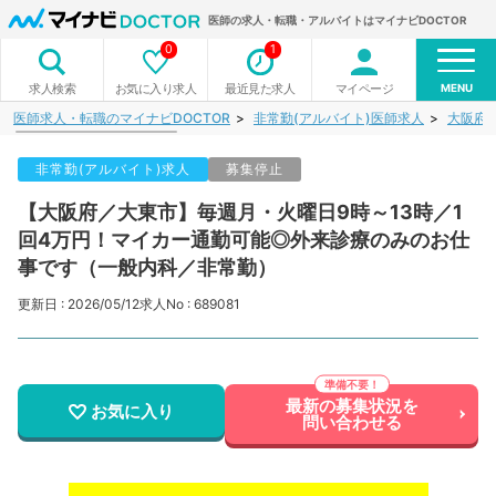
医師の求人・転職・アルバイトはマイナビDOCTOR
0
1
MENU
お気に入り求人
最近見た求人
マイページ
求人検索
医師求人・転職のマイナビDOCTOR
非常勤(アルバイト)医師求人
大阪府
非常勤(アルバイト)求人
募集停止
【大阪府／大東市】毎週月・火曜日9時～13時／1
回4万円！マイカー通勤可能◎外来診療のみのお仕
事です（一般内科／非常勤）
更新日 : 2026/05/12
求人No : 689081
最新の募集状況を
お気に入り
問い合わせる