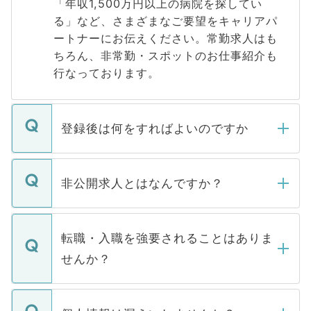
「年収1,500万円以上の病院を探してい
る」など、さまざまなご要望をキャリアパ
ートナーにお伝えください。常勤求人はも
ちろん、非常勤・スポットのお仕事紹介も
行なっております。
登録後は何をすればよいのですか
ご登録いただきましたら、弊社担当者がご
登録内容を確認し、その後メールもしくは
非公開求人とはなんですか？
お電話にて次のステップのご案内をいたし
ます。通常、5営業日以内にはご連絡をせて
マイナビDOCTORで取り扱っている求人の
いただきますので、しばらくお待ちくださ
うち約3割は、Webサイトからご覧いただ
転職・入職を強要されることはありま
い。
けない「非公開求人」です。非公開求人は
せんか？
下記の理由によって、一般には公開してい
ません。
転職・入職を強要することは一切ありませ
ん。また、仮に応募先から内定をいただい