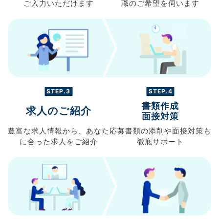
ご入力
いただけます
職の
ご希望を伺います
STEP.3
STEP.4
書類作成
求人のご紹介
面接対策
豊富な求人情報から、
あなた
応募書類の
添削や面接対策も
に合った求人を
ご紹介
徹底サポート