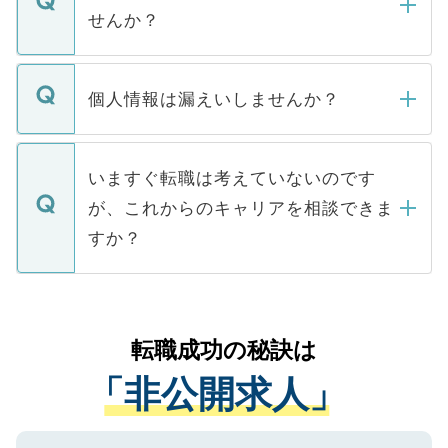
い。
けない「非公開求人」です。非公開求人は
せんか？
下記の理由によって、一般には公開してい
ません。
転職・入職を強要することは一切ありませ
ん。また、仮に応募先から内定をいただい
個人情報は漏えいしませんか？
■応募殺到を避けるため 人気のある医療機
たとしても、ご本人が納得しない限り、内
関を公にしてしまうと、応募が殺到する場
定を承諾する必要はありません。内定先へ
個人情報が漏えいすることはありませんの
合があります。 選考を効率よく行うため
の辞退の連絡はキャリアパートナーが行い
で、ご安心ください。当サイトからの登録
いますぐ転職は考えていないのです
に、医療機関が求める条件に合った人材の
ますので、ご安心ください。
などで収集したご登録者様の個人情報は、
が、これからのキャリアを相談できま
みを人材紹介会社に依頼するケースが増え
ご本人のキャリアアップおよび転職活動の
ています。
すか？
支援を目的に使用いたします。お預かりし
ているすべての個人データはご本人の許可
お気軽にご相談ください。先生専任のキャ
なく、医療機関側に開示したり、第三者に
リアパートナーが将来のご希望などをおう
提供することは一切ありません。また弊社
かがいして、現在の医療機関の状況や紹介
転職成功の秘訣は
は、個人情報の取り扱いについての厳密な
経験をまじえながら、適切なアドバイスを
管理基準を満たした事業者のみに付与され
「非公開求人」
させていただきます。すぐにご転職をされ
る、プライバシーマークを取得済みです。
ない方には、長期的なサポートが可能です
ご登録いただいた個人情報は、SSL（デー
ので、まずはご登録ください。