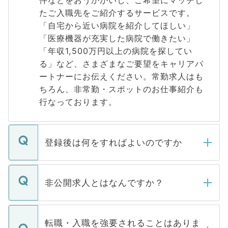
件などをおうかがいし、ご希望にマッチし
たご入職先をご紹介するサービスです。
「自宅から近い病院を紹介してほしい」
「医療機器が充実した病院で働きたい」
「年収1,500万円以上の病院を探してい
る」など、さまざまなご要望をキャリアパ
ートナーにお伝えください。常勤求人はも
ちろん、非常勤・スポットのお仕事紹介も
行なっております。
登録後は何をすればよいのですか
ご登録いただきましたら、弊社担当者がご
登録内容を確認し、その後メールもしくは
非公開求人とはなんですか？
お電話にて次のステップのご案内をいたし
ます。通常、5営業日以内にはご連絡をせて
マイナビDOCTORで取り扱っている求人の
いただきますので、しばらくお待ちくださ
うち約3割は、Webサイトからご覧いただ
転職・入職を強要されることはありま