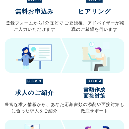
無料お申込み
ヒアリング
登録フォームから
1分ほどで
ご登録後、
アドバイザーが転
ご入力
いただけます
職の
ご希望を伺います
STEP.3
STEP.4
書類作成
求人のご紹介
面接対策
豊富な求人情報から、
あなた
応募書類の
添削や面接対策も
に合った求人を
ご紹介
徹底サポート