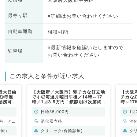
※詳細はお問い合わせください
最寄り駅
相談可能
自動車通勤
※最新情報を確認いたしますので
駐車場
お問い合わせください
この求人と条件が近い求人
最大日給
【大阪府／大阪市】駅チカな好立地
【大阪
有◎毎週
です◎毎週月曜日午後／14時～17
チカな
勤務可能
時／1回3.5万円！鎮静明け次第終
時～1
す◎（科
了の内視鏡検査のお仕事です（消化
な上部
器内科／非常勤）
（消化
日給35,000円
1回
科、アレ
消化器内科
消
小児科、
診療）
クリニック(保険診療)
ク
容外科、