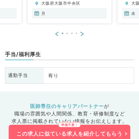
大阪府大阪市中央区
大
、心臓血
科、泌尿
月
水
婦人科、
食道科、
<
>
ション
ニック、
、一般内
手当/福利厚生
内科、消
内科、腎
内科、外
有り
通勤手当
化器外
科、美容
ク、救急
礎医学
整形外
医師専任のキャリアパートナー
が
業医、脊
職場の雰囲気や人間関係、
教育・研修制度など
求人票に掲載されていない情報をお伝えします。
この求人に似ている求人を紹介してもらう