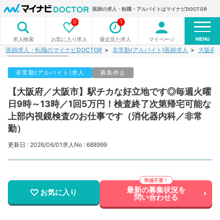
医師の求人・転職・アルバイトはマイナビDOCTOR
0
1
MENU
お気に入り求人
最近見た求人
マイページ
求人検索
医師求人・転職のマイナビDOCTOR
非常勤(アルバイト)医師求人
大阪府
非常勤(アルバイト)求人
募集停止
【大阪府／大阪市】駅チカな好立地です◎毎週火曜
日9時～13時／1回5万円！検査終了次第帰宅可能な
上部内視鏡検査のお仕事です（消化器内科／非常
勤）
更新日 : 2026/06/01
求人No : 688999
最新の募集状況を
お気に入り
問い合わせる