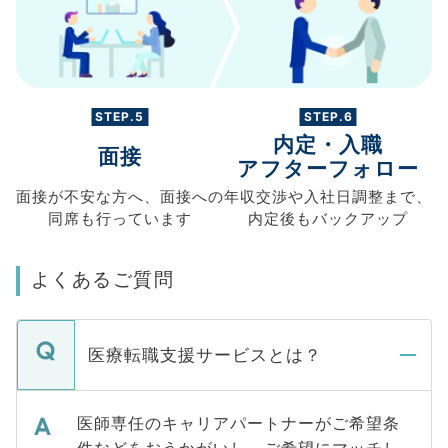
STEP.5
STEP.6
内定・入職
面接
アフターフォロー
面接が不安な方へ、
面接への
年収交渉や
入社日調整まで、
同席も
行っています
内定後もバックアップ
よくあるご質問
医療転職支援サービスとは？
医師専任のキャリアパートナーがご希望条