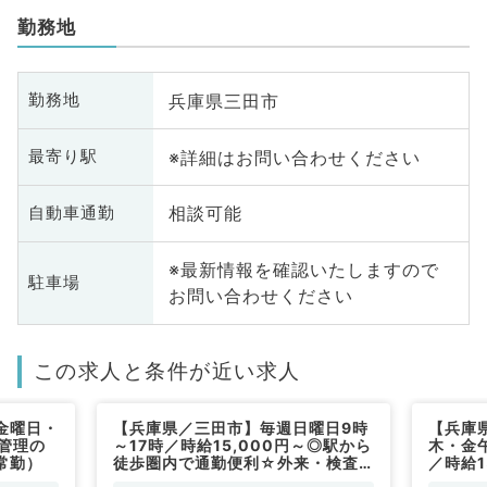
勤務地
兵庫県三田市
勤務地
※詳細はお問い合わせください
最寄り駅
相談可能
自動車通勤
※最新情報を確認いたしますので
駐車場
お問い合わせください
この求人と条件が近い求人
金曜日・
【兵庫県／三田市】毎週日曜日9時
【兵庫
管理の
～17時／時給15,000円～◎駅から
木・金
常勤）
徒歩圏内で通勤便利☆外来・検査
／時給1
等のお仕事です（一般内科／非常
駅から