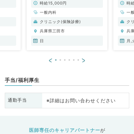
勤）
検査な
時給15,000円
時給
非常勤
一般内科
一
クリニック(保険診療)
ク
兵庫県三田市
兵
日
月,
<
>
手当/福利厚生
※詳細はお問い合わせください
通勤手当
医師専任のキャリアパートナー
が