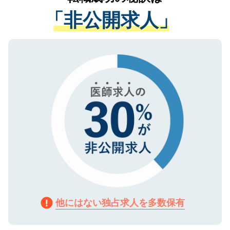
経験をまじえながら、適切なアドバイスを
管理基準を満たした事業者のみに付与され
「非公開求人」
させていただきます。すぐにご転職をされ
る、プライバシーマークを取得済みです。
ない方には、長期的なサポートが可能です
ご登録いただいた個人情報は、SSL（デー
ので、まずはご登録ください。
タ暗号化）によって保護されていますの
で、機密保持に関してもご安心ください。
他にはない独占求人を多数保有