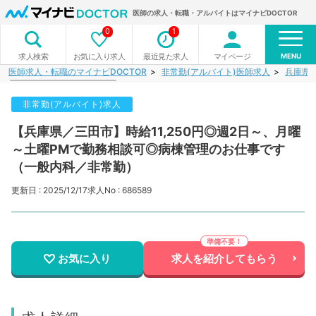
医師の求人・転職・アルバイトはマイナビDOCTOR
0
1
MENU
お気に入り求人
最近見た求人
マイページ
求人検索
医師求人・転職のマイナビDOCTOR
非常勤(アルバイト)医師求人
兵庫県
非常勤(アルバイト)求人
【兵庫県／三田市】時給11,250円◎週2日～、月曜
～土曜PMで勤務相談可◎病棟管理のお仕事です
（一般内科／非常勤）
更新日 : 2025/12/17
求人No : 686589
お気に入り
求人を紹介してもらう