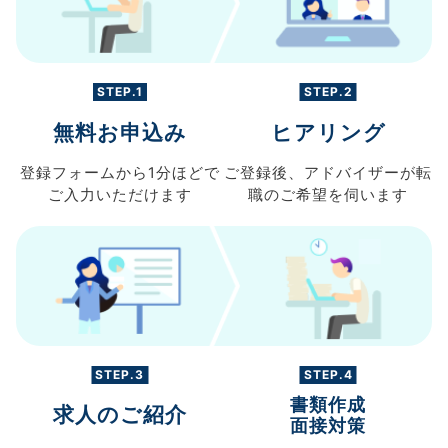
STEP.1
STEP.2
無料お申込み
ヒアリング
登録フォームから
1分ほどで
ご登録後、
アドバイザーが転
ご入力
いただけます
職の
ご希望を伺います
STEP.3
STEP.4
書類作成
求人のご紹介
面接対策