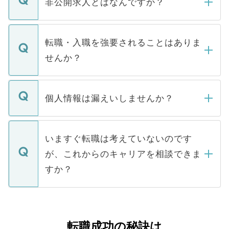
非公開求人とはなんですか？
お電話にて次のステップのご案内をいたし
ます。通常、5営業日以内にはご連絡をせて
マイナビDOCTORで取り扱っている求人の
いただきますので、しばらくお待ちくださ
うち約3割は、Webサイトからご覧いただ
転職・入職を強要されることはありま
い。
けない「非公開求人」です。非公開求人は
せんか？
下記の理由によって、一般には公開してい
ません。
転職・入職を強要することは一切ありませ
ん。また、仮に応募先から内定をいただい
個人情報は漏えいしませんか？
■応募殺到を避けるため 人気のある医療機
たとしても、ご本人が納得しない限り、内
関を公にしてしまうと、応募が殺到する場
定を承諾する必要はありません。内定先へ
個人情報が漏えいすることはありませんの
合があります。 選考を効率よく行うため
の辞退の連絡はキャリアパートナーが行い
で、ご安心ください。当サイトからの登録
いますぐ転職は考えていないのです
に、医療機関が求める条件に合った人材の
ますので、ご安心ください。
などで収集したご登録者様の個人情報は、
が、これからのキャリアを相談できま
みを人材紹介会社に依頼するケースが増え
ご本人のキャリアアップおよび転職活動の
ています。
すか？
支援を目的に使用いたします。お預かりし
ているすべての個人データはご本人の許可
お気軽にご相談ください。先生専任のキャ
なく、医療機関側に開示したり、第三者に
リアパートナーが将来のご希望などをおう
提供することは一切ありません。また弊社
かがいして、現在の医療機関の状況や紹介
転職成功の秘訣は
は、個人情報の取り扱いについての厳密な