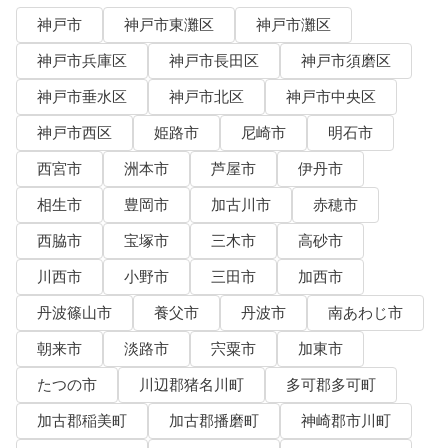
神戸市
神戸市東灘区
神戸市灘区
神戸市兵庫区
神戸市長田区
神戸市須磨区
神戸市垂水区
神戸市北区
神戸市中央区
神戸市西区
姫路市
尼崎市
明石市
西宮市
洲本市
芦屋市
伊丹市
相生市
豊岡市
加古川市
赤穂市
西脇市
宝塚市
三木市
高砂市
川西市
小野市
三田市
加西市
丹波篠山市
養父市
丹波市
南あわじ市
朝来市
淡路市
宍粟市
加東市
たつの市
川辺郡猪名川町
多可郡多可町
加古郡稲美町
加古郡播磨町
神崎郡市川町