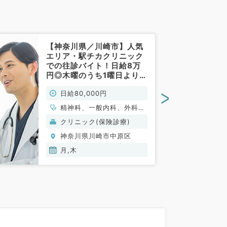
【神奈川県／川崎市】人気
エリア・駅チカクリニック
での往診バイト！日給8万
円◎木曜のうち1曜日より勤
務可能（心療内科・精神
>
日給80,000円
科・内科系／非常勤）
精神科、一般内科、外科系
全般、一般外科
クリニック(保険診療)
神奈川県川崎市中原区
月,木