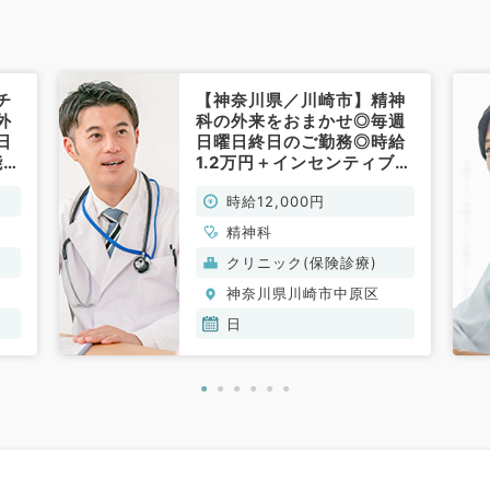
チ
【神奈川県／川崎市】精神
外
科の外来をおまかせ◎毎週
日
日曜日終日のご勤務◎時給
能◎
1.2万円＋インセンティブ支
ティ
給あり！◎半日勤務もご相
時給12,000円
非
談くださいませ（精神科／
非常勤）
精神科
クリニック(保険診療)
神奈川県川崎市中原区
日