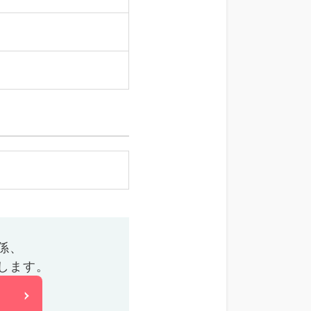
係、
します。