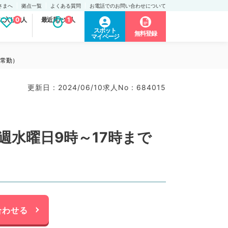
さまへ
拠点一覧
よくある質問
お電話でのお問い合わせについて
に入り求人
0
最近見た求人
1
スポット
無料登録
マイページ
非常勤）
更新日 : 2024/06/10
求人No : 684015
週水曜日9時～17時まで
合わせる