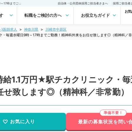
【神奈川県／川崎市】★時給1.1万円★駅チカクリニック・毎週水曜日9時～17時までご勤務！精神科外来をお任せ致します◎（精神科／非常勤）非常勤(アルバイト)の求人｜医師の求人・転職・アルバイトは【マイナビDOCTOR】
自治体・公共団体採用ご担当者さまへ
採用ご担当者
お気
す
転職をご検討の方へ
お役立ちガイド
ト)医師求人
神奈川県
川崎市中原区
ック・毎週水曜日9時～17時までご勤務！精神科外来をお任せ致します◎（精神科／
給1.1万円★駅チカクリニック・毎
任せ致します◎（精神科／非常勤）
お気に入り
最新の募集状況を問い