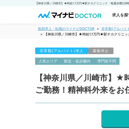
求人を探
医師求人・転職のマイナビDOCTOR
非常勤(アルバイ
【神奈川県／川崎市】★時給1.1万円★駅チカクリニ
非常勤(アルバイト)求人
募集停止
人気エリア
駅近・徒歩圏内
専門医不問
【神奈川県／川崎市】★時
ご勤務！精神科外来をお