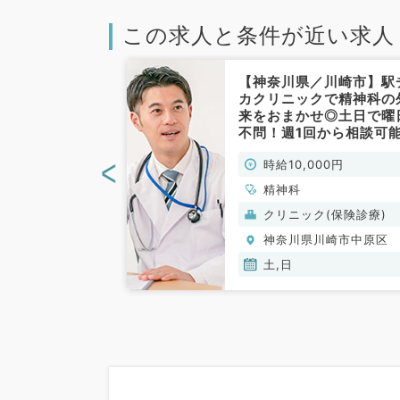
この求人と条件が近い求人
／川崎市】時給
【神奈川県／川崎市】駅
以上！平日のうち
カクリニックで精神科の
可能◆9時～18
来をおまかせ◎土日で曜
務もご相談くだ
不問！週1回から相談可
師同行ありで安
時給1万円～＋インセン
<
00円
時給10,000円
ックです（精神
ブ支給あり！（精神科／
）
常勤）
精神科
クリニック(保険診療)
川崎市中原区
神奈川県川崎市中原区
木,金
土,日