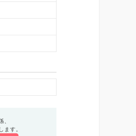
係、
します。