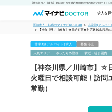
求人を探
医師求人・転職のマイナビDOCTOR
非常勤(アルバイ
【神奈川県／川崎市】☆日給11万☆対応数10名程度
非常勤(アルバイト)求人
募集停止
人気エリア
ゆったりめ勤務
駅近・徒歩圏内
【神奈川県／川崎市】☆日
火曜日で相談可能！訪問
常勤）