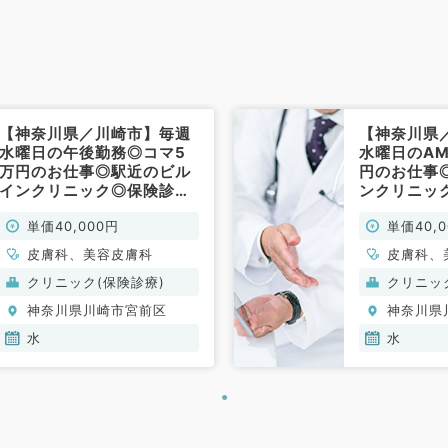
【神奈川県／川崎市】毎週
【神奈川県
水曜日の午後勤務◎コマ5
水曜日のA
万円のお仕事◎駅近のビル
円のお仕事
インクリニック◎保険診療
ンクリニッ
メインの皮膚科外来（皮膚
インの皮膚
単価40,000円
単価40,
科／非常勤）
／非常勤）
皮膚科、美容皮膚科
皮膚科、
クリニック(保険診療)
クリニッ
神奈川県川崎市宮前区
神奈川県
水
水