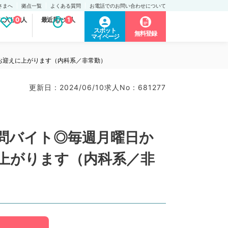
さまへ
拠点一覧
よくある質問
お電話でのお問い合わせについて
に入り求人
0
最近見た求人
1
スポット
無料登録
マイページ
お迎えに上がります（内科系／非常勤）
更新日 : 2024/06/10
求人No : 681277
訪問バイト◎毎週月曜日か
上がります（内科系／非