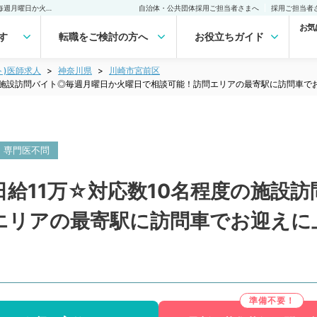
【神奈川県／川崎市】☆日給11万☆対応数10名程度の施設訪問バイト◎毎週月曜日か火曜日で相談可能！訪問エリアの最寄駅に訪問車でお迎えに上がります（内科系／非常勤）非常勤(アルバイト)の求人｜医師の求人・転職・アルバイトは【マイナビDOCTOR】
自治体・公共団体採用ご担当者さまへ
採用ご担当者
お気
す
転職をご検討の方へ
お役立ちガイド
ト)医師求人
神奈川県
川崎市宮前区
の施設訪問バイト◎毎週月曜日か火曜日で相談可能！訪問エリアの最寄駅に訪問車で
専門医不問
給11万☆対応数10名程度の施設
エリアの最寄駅に訪問車でお迎えに