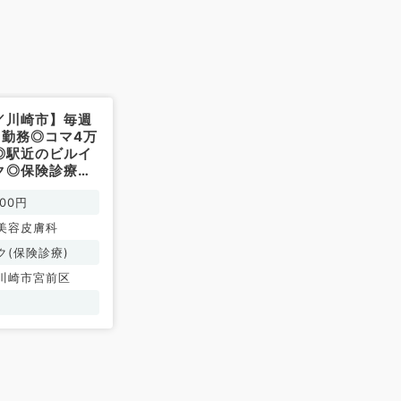
／川崎市】毎週
M勤務◎コマ4万
◎駅近のビルイ
ク◎保険診療メ
科外来（皮膚科
000円
美容皮膚科
ク(保険診療)
川崎市宮前区