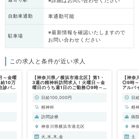
※詳細はお問い合わせください
最寄り駅
車通勤可能
自動車通勤
※最新情報を確認いたしますので
駐車場
お問い合わせください
この求人と条件が近い求人
月～金曜
【神奈川県／横浜市港北区】第1・
【神奈
給10万
3週の精神科訪問求人！火曜日～金
◎9時
往診バイ
曜日のうち週1日のご勤務◎9時～
アルバ
17時で日給10万円！施設への訪問
駅徒歩
診療となります！（精神科／非常
非常勤
日給100,000円
日給
勤）
精神科
精
訪問診療
病
神奈川県横浜市港北区
神
火,水,木,金
土