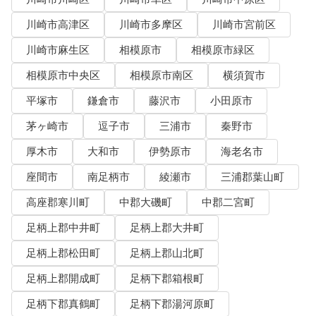
川崎市高津区
川崎市多摩区
川崎市宮前区
川崎市麻生区
相模原市
相模原市緑区
相模原市中央区
相模原市南区
横須賀市
平塚市
鎌倉市
藤沢市
小田原市
茅ヶ崎市
逗子市
三浦市
秦野市
厚木市
大和市
伊勢原市
海老名市
座間市
南足柄市
綾瀬市
三浦郡葉山町
高座郡寒川町
中郡大磯町
中郡二宮町
足柄上郡中井町
足柄上郡大井町
足柄上郡松田町
足柄上郡山北町
足柄上郡開成町
足柄下郡箱根町
足柄下郡真鶴町
足柄下郡湯河原町