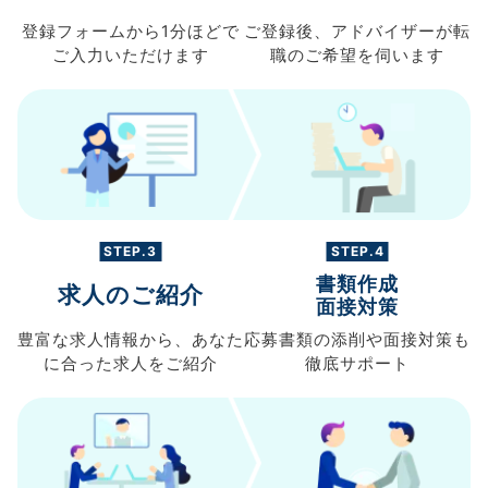
登録フォームから
1分ほどで
ご登録後、
アドバイザーが転
ご入力
いただけます
職の
ご希望を伺います
STEP.3
STEP.4
書類作成
求人のご紹介
面接対策
豊富な求人情報から、
あなた
応募書類の
添削や面接対策も
に合った求人を
ご紹介
徹底サポート