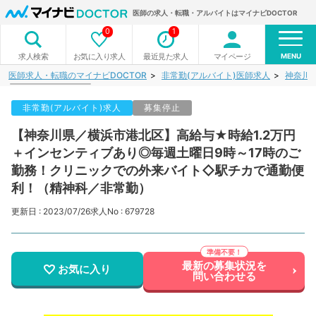
医師の求人・転職・アルバイトはマイナビDOCTOR
0
1
MENU
お気に入り求人
最近見た求人
マイページ
求人検索
医師求人・転職のマイナビDOCTOR
非常勤(アルバイト)医師求人
神奈川
非常勤(アルバイト)求人
募集停止
【神奈川県／横浜市港北区】高給与★時給1.2万円
＋インセンティブあり◎毎週土曜日9時～17時のご
勤務！クリニックでの外来バイト◇駅チカで通勤便
利！（精神科／非常勤）
更新日 : 2023/07/26
求人No : 679728
最新の募集状況を
お気に入り
問い合わせる