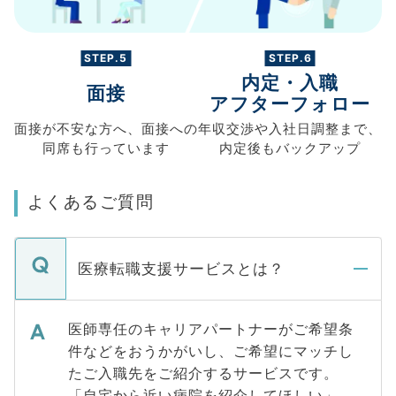
STEP.5
STEP.6
内定・入職
面接
アフターフォロー
面接が不安な方へ、
面接への
年収交渉や
入社日調整まで、
同席も
行っています
内定後もバックアップ
よくあるご質問
医療転職支援サービスとは？
医師専任のキャリアパートナーがご希望条
件などをおうかがいし、ご希望にマッチし
たご入職先をご紹介するサービスです。
「自宅から近い病院を紹介してほしい」