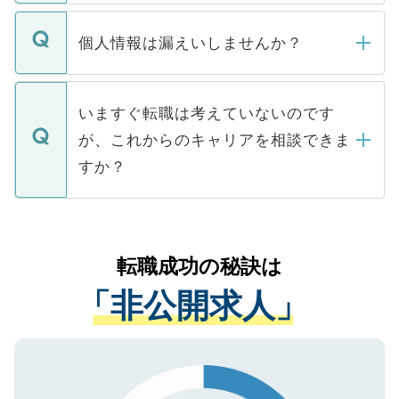
ません。
転職・入職を強要することは一切ありませ
ん。また、仮に応募先から内定をいただい
個人情報は漏えいしませんか？
■応募殺到を避けるため 人気のある医療機
たとしても、ご本人が納得しない限り、内
関を公にしてしまうと、応募が殺到する場
定を承諾する必要はありません。内定先へ
個人情報が漏えいすることはありませんの
合があります。 選考を効率よく行うため
の辞退の連絡はキャリアパートナーが行い
で、ご安心ください。当サイトからの登録
いますぐ転職は考えていないのです
に、医療機関が求める条件に合った人材の
ますので、ご安心ください。
などで収集したご登録者様の個人情報は、
が、これからのキャリアを相談できま
みを人材紹介会社に依頼するケースが増え
ご本人のキャリアアップおよび転職活動の
ています。
すか？
支援を目的に使用いたします。お預かりし
ているすべての個人データはご本人の許可
お気軽にご相談ください。先生専任のキャ
なく、医療機関側に開示したり、第三者に
リアパートナーが将来のご希望などをおう
提供することは一切ありません。また弊社
かがいして、現在の医療機関の状況や紹介
転職成功の秘訣は
は、個人情報の取り扱いについての厳密な
経験をまじえながら、適切なアドバイスを
管理基準を満たした事業者のみに付与され
「非公開求人」
させていただきます。すぐにご転職をされ
る、プライバシーマークを取得済みです。
ない方には、長期的なサポートが可能です
ご登録いただいた個人情報は、SSL（デー
ので、まずはご登録ください。
タ暗号化）によって保護されていますの
で、機密保持に関してもご安心ください。