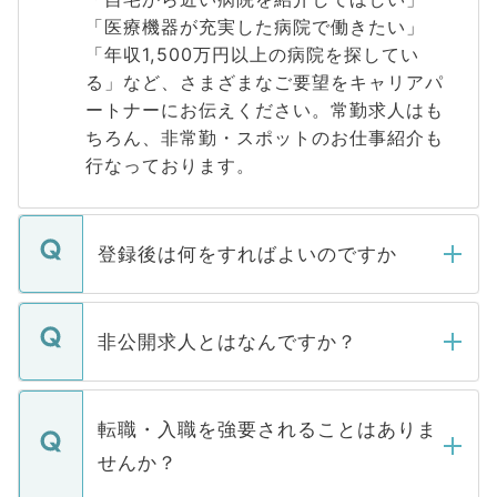
「医療機器が充実した病院で働きたい」
「年収1,500万円以上の病院を探してい
る」など、さまざまなご要望をキャリアパ
ートナーにお伝えください。常勤求人はも
ちろん、非常勤・スポットのお仕事紹介も
行なっております。
登録後は何をすればよいのですか
ご登録いただきましたら、弊社担当者がご
登録内容を確認し、その後メールもしくは
非公開求人とはなんですか？
お電話にて次のステップのご案内をいたし
ます。通常、5営業日以内にはご連絡をせて
マイナビDOCTORで取り扱っている求人の
いただきますので、しばらくお待ちくださ
うち約3割は、Webサイトからご覧いただ
転職・入職を強要されることはありま
い。
けない「非公開求人」です。非公開求人は
せんか？
下記の理由によって、一般には公開してい