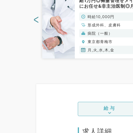
のお仕事（皮膚
給1万円◎褥瘡管理をメ
）
にお任せ&非主治医制◎
～金曜日で週1日～のご
<
力を考慮のうえ、
時給10,000円
です！（皮膚科、形成外
り決定
／非常勤）
形成外科、皮膚科
養）
病院（一般）
梅市
東京都青梅市
月,火,水,木,金
給与
求人詳細