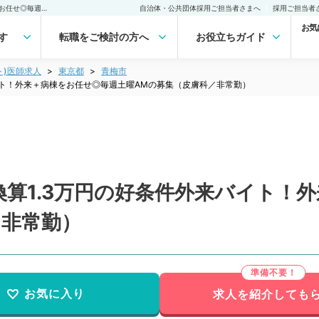
【東京都／青梅市】時給換算1.3万円の好条件外来バイト！外来＋病棟をお任せ◎毎週土曜AMの募集（皮膚科／非常勤）非常勤(アルバイト)の求人｜医師の求人・転職・アルバイトは【マイナビDOCTOR】
自治体・公共団体採用ご担当者さまへ
採用ご担当者
お気
す
転職をご検討の方へ
お役立ちガイド
ト)医師求人
東京都
青梅市
イト！外来＋病棟をお任せ◎毎週土曜AMの募集（皮膚科／非常勤）
算1.3万円の好条件外来バイト！
／非常勤）
お気に入り
求人を紹介しても