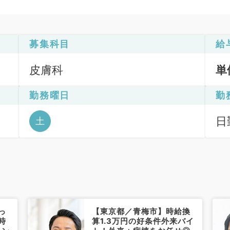
募集科目
給
皮膚科
単
勤務曜日
勤
日
土
っ
【東京都／青梅市】時給換
時
算1.3万円の好条件外来バイ