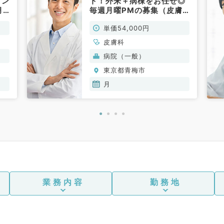
イン
ト！外来＋病棟をお任せ◎
月
毎週月曜PMの募集（皮膚
勤務
科／非常勤）
単価54,000円
科
皮膚科
病院（一般）
東京都青梅市
月
業務内容
勤務地