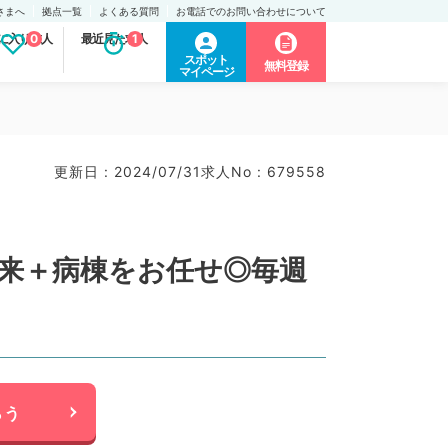
さまへ
拠点一覧
よくある質問
お電話でのお問い合わせについて
に入り求人
0
最近見た求人
1
スポット
無料登録
マイページ
更新日 : 2024/07/31
求人No : 679558
外来＋病棟をお任せ◎毎週
らう